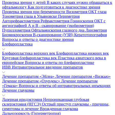
Проверка зрения у детей
В каких случаях нужно обращаться к
офтальмологу
Как подготовиться к диагностике зрения
Проверка зрения при беременности
Визометрия
ОКТ глаза
Тонометрия глаза в Ульяновске
Периметрия
Авторефрактометрия
Рефрактометрия
Гониоскопия
ОКТ с
ангиографией
А и В - сканирование (эхобиометрия)
Пупиллометрия
Офтальмоскопия глазного дна
Линзметрия
Биомикроскопия
В-сканирование (УЗИ)
Кератотопография
Вопросы и ответы о диагностике зрения
Блефаропластика
Блефаропластика верхних век
Блефаропластика нижних век
Круговая блефаропластика век
Пластика азиатского века в
европейское
Вопросы и ответы по блефаропластике
ИВВ Интравитреальное введение препаратов
Лечение препаратом «Эйлеа»
Лечение препаратом «Визкью»
Лечение препаратом «Озурдекс»
Лечение препаратом
«Гемаза»
Вопросы и ответы об интравитреальных инъекциях
Лечение глаукомы
Лазерная иридэктомия
Непроникающая глубокая
склерэктомия (НГСЭ)
Острый приступ глаукомы - причины,
симптомы и лечение
Врожденная глаукома
Дальнозоркость (Гиперметропия)