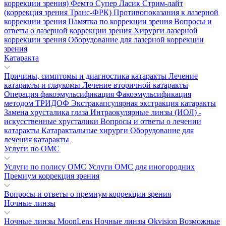
коррекции зрения)
Фемто Супер Ласик
Стрим-лайт
(коррекция зрения Транс-ФРК)
Противопоказания к лазерной
коррекции зрения
Памятка по коррекции зрения
Вопросы и
ответы о лазерной коррекции зрения
Хирурги лазерной
коррекции зрения
Оборудование для лазерной коррекции
зрения
Катаракта
Причины, симптомы и диагностика катаракты
Лечение
катаракты и глаукомы
Лечение вторичной катаракты
Операция факоэмульсификация
Факоэмульсификация
методом ТРИДОФ
Экстракапсулярная экстракция катаракты
Замена хрусталика глаза
Интраокулярные линзы (ИОЛ) -
искусственные хрусталики
Вопросы и ответы о лечении
катаракты
Катарактальные хирурги
Оборудование для
лечения катаракты
Услуги по ОМС
Услуги по полису ОМС
Услуги ОМС для иногородних
Премиум коррекция зрения
Вопросы и ответы о премиум коррекции зрения
Ночные линзы
Ночные линзы MoonLens
Ночные линзы Okvision
Возможные