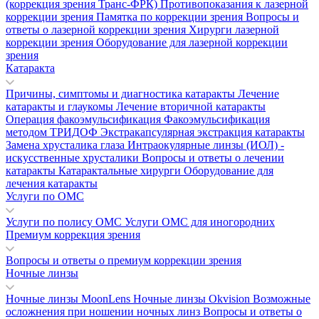
(коррекция зрения Транс-ФРК)
Противопоказания к лазерной
коррекции зрения
Памятка по коррекции зрения
Вопросы и
ответы о лазерной коррекции зрения
Хирурги лазерной
коррекции зрения
Оборудование для лазерной коррекции
зрения
Катаракта
Причины, симптомы и диагностика катаракты
Лечение
катаракты и глаукомы
Лечение вторичной катаракты
Операция факоэмульсификация
Факоэмульсификация
методом ТРИДОФ
Экстракапсулярная экстракция катаракты
Замена хрусталика глаза
Интраокулярные линзы (ИОЛ) -
искусственные хрусталики
Вопросы и ответы о лечении
катаракты
Катарактальные хирурги
Оборудование для
лечения катаракты
Услуги по ОМС
Услуги по полису ОМС
Услуги ОМС для иногородних
Премиум коррекция зрения
Вопросы и ответы о премиум коррекции зрения
Ночные линзы
Ночные линзы MoonLens
Ночные линзы Okvision
Возможные
осложнения при ношении ночных линз
Вопросы и ответы о