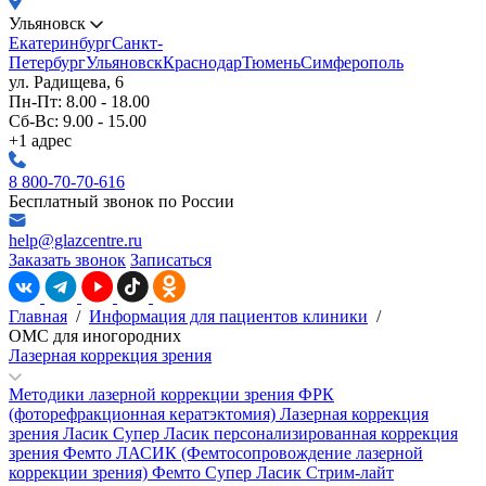
Ульяновск
Екатеринбург
Санкт-
Петербург
Ульяновск
Краснодар
Тюмень
Симферополь
ул. Радищева, 6
Пн-Пт: 8.00 - 18.00
Сб-Вс: 9.00 - 15.00
+1 адрес
8 800-70-70-616
Бесплатный звонок по России
help@glazcentre.ru
Заказать звонок
Записаться
Главная
/
Информация для пациентов клиники
/
ОМС для иногородних
Лазерная коррекция зрения
Методики лазерной коррекции зрения
ФРК
(фоторефракционная кератэктомия)
Лазерная коррекция
зрения Ласик
Супер Ласик персонализированная коррекция
зрения
Фемто ЛАСИК (Фемтосопровождение лазерной
коррекции зрения)
Фемто Супер Ласик
Стрим-лайт