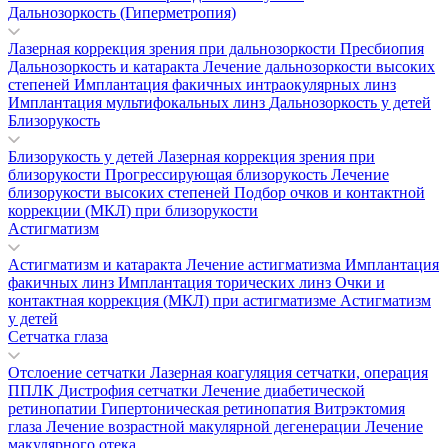
Дальнозоркость (Гиперметропия)
Лазерная коррекция зрения при дальнозоркости
Пресбиопия
Дальнозоркость и катаракта
Лечение дальнозоркости высоких
степеней
Имплантация факичных интраокулярных линз
Имплантация мультифокальных линз
Дальнозоркость у детей
Близорукость
Близорукость у детей
Лазерная коррекция зрения при
близорукости
Прогрессирующая близорукость
Лечение
близорукости высоких степеней
Подбор очков и контактной
коррекции (МКЛ) при близорукости
Астигматизм
Астигматизм и катаракта
Лечение астигматизма
Имплантация
факичных линз
Имплантация торических линз
Очки и
контактная коррекция (МКЛ) при астигматизме
Астигматизм
у детей
Сетчатка глаза
Отслоение сетчатки
Лазерная коагуляция сетчатки, операция
ППЛК
Дистрофия сетчатки
Лечение диабетической
ретинопатии
Гипертоническая ретинопатия
Витрэктомия
глаза
Лечение возрастной макулярной дегенерации
Лечение
макулярного отека