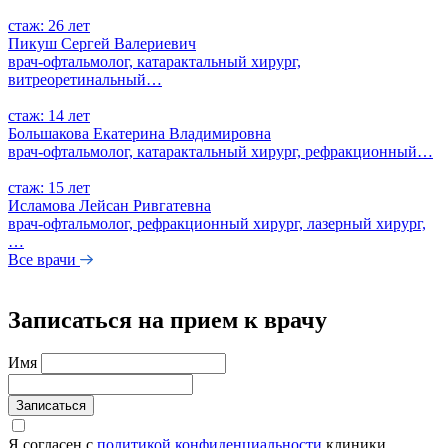
стаж: 26 лет
Пикуш Сергей Валериевич
врач-офтальмолог, катарактальный хирург,
витреоретинальный…
стаж: 14 лет
Большакова Екатерина Владимировна
врач-офтальмолог, катарактальный хирург, рефракционный…
стаж: 15 лет
Исламова Лейсан Ривгатевна
врач-офтальмолог, рефракционный хирург, лазерный хирург,
…
Все врачи
Записаться на прием к врачу
Имя
Записаться
Я согласен с
политикой конфиденциальности
клиники