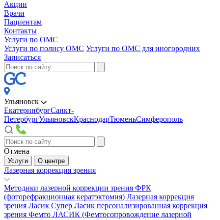
Акции
Врачи
Пациентам
Контакты
Услуги по ОМС
Услуги по полису ОМС
Услуги по ОМС для иногородних
Записаться
Ульяновск
Екатеринбург
Санкт-
Петербург
Ульяновск
Краснодар
Тюмень
Симферополь
Отмена
Услуги
О центре
Лазерная коррекция зрения
Методики лазерной коррекции зрения
ФРК
(фоторефракционная кератэктомия)
Лазерная коррекция
зрения Ласик
Супер Ласик персонализированная коррекция
зрения
Фемто ЛАСИК (Фемтосопровождение лазерной