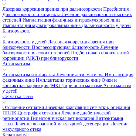
Лазерная коррекция зрения при дальнозоркости
Пресбиопия
Дальнозоркость и катаракта
Лечение дальнозоркости высоких
степеней
Имплантация факичных интраокулярных линз
Имплантация мультифокальных линз
Дальнозоркость у детей
Близорукость
Близорукость у детей
Лазерная коррекция зрения при
близорукости
Прогрессирующая близорукость
Лечение
близорукости высоких степеней
Подбор очков и контактной
коррекции (МКЛ) при близорукости
Астигматизм
Астигматизм и катаракта
Лечение астигматизма
Имплантация
факичных линз
Имплантация торических линз
Очки и
контактная коррекция (МКЛ) при астигматизме
Астигматизм
у детей
Сетчатка глаза
Отслоение сетчатки
Лазерная коагуляция сетчатки, операция
ППЛК
Дистрофия сетчатки
Лечение диабетической
ретинопатии
Гипертоническая ретинопатия
Витрэктомия
глаза
Лечение возрастной макулярной дегенерации
Лечение
макулярного отека
Кератоконус