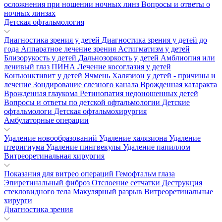
осложнения при ношении ночных линз
Вопросы и ответы о
ночных линзах
Детская офтальмология
Диагностика зрения у детей
Диагностика зрения у детей до
года
Аппаратное лечение зрения
Астигматизм у детей
Близорукость у детей
Дальнозоркость у детей
Амблиопия или
ленивый глаз
ПИНА
Лечение косоглазия у детей
Конъюнктивит у детей
Ячмень
Халязион у детей - причины и
лечение
Зондирование слезного канала
Врожденная катаракта
Врожденная глаукома
Ретинопатия недоношенных детей
Вопросы и ответы по детской офтальмологии
Детские
офтальмологи
Детская офтальмохирургия
Амбулаторные операции
Удаление новообразований
Удаление халязиона
Удаление
птеригиума
Удаление пингвекулы
Удаление папиллом
Витреоретинальная хирургия
Показания для витрео операций
Гемофтальм глаза
Эпиретинальный фиброз
Отслоение сетчатки
Деструкция
стекловидного тела
Макулярный разрыв
Витреоретинальные
хирурги
Диагностика зрения