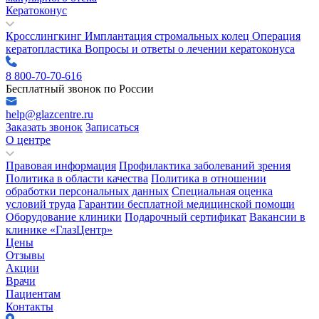
Кератоконус
Кросслингкинг
Имплантация стромальных колец
Операция
кератопластика
Вопросы и ответы о лечении кератоконуса
8 800-70-70-616
Бесплатный звонок по России
help@glazcentre.ru
Заказать звонок
Записаться
О центре
Правовая информация
Профилактика заболеваний зрения
Политика в области качества
Политика в отношении
обработки персональных данных
Специальная оценка
условий труда
Гарантии бесплатной медицинской помощи
Оборудование клиники
Подарочный сертификат
Вакансии в
клинике «ГлазЦентр»
Цены
Отзывы
Акции
Врачи
Пациентам
Контакты