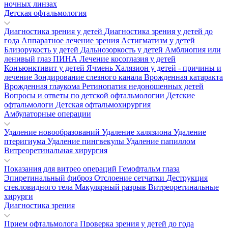
ночных линзах
Детская офтальмология
Диагностика зрения у детей
Диагностика зрения у детей до
года
Аппаратное лечение зрения
Астигматизм у детей
Близорукость у детей
Дальнозоркость у детей
Амблиопия или
ленивый глаз
ПИНА
Лечение косоглазия у детей
Конъюнктивит у детей
Ячмень
Халязион у детей - причины и
лечение
Зондирование слезного канала
Врожденная катаракта
Врожденная глаукома
Ретинопатия недоношенных детей
Вопросы и ответы по детской офтальмологии
Детские
офтальмологи
Детская офтальмохирургия
Амбулаторные операции
Удаление новообразований
Удаление халязиона
Удаление
птеригиума
Удаление пингвекулы
Удаление папиллом
Витреоретинальная хирургия
Показания для витрео операций
Гемофтальм глаза
Эпиретинальный фиброз
Отслоение сетчатки
Деструкция
стекловидного тела
Макулярный разрыв
Витреоретинальные
хирурги
Диагностика зрения
Прием офтальмолога
Проверка зрения у детей до года