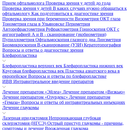
Прием офтальмолога
Проверка зрения у детей до года
Проверка зрения у детей
В каких случаях нужно обращаться к
офтальмологу
Как подготовиться к диагностике зрения
Проверка зрения при беременности
Визометрия
ОКТ глаза
Тонометрия глаза в Ульяновске
Периметрия
Авторефрактометрия
Рефрактометрия
Гониоскопия
ОКТ с
ангиографией
А и В - сканирование (эхобиометрия)
Пупиллометрия
Офтальмоскопия глазного дна
Линзметрия
Биомикроскопия
В-сканирование (УЗИ)
Кератотопография
Вопросы и ответы о диагностике зрения
Блефаропластика
Блефаропластика верхних век
Блефаропластика нижних век
Круговая блефаропластика век
Пластика азиатского века в
европейское
Вопросы и ответы по блефаропластике
ИВВ Интравитреальное введение препаратов
Лечение препаратом «Эйлеа»
Лечение препаратом «Визкью»
Лечение препаратом «Озурдекс»
Лечение препаратом
«Гемаза»
Вопросы и ответы об интравитреальных инъекциях
Лечение глаукомы
Лазерная иридэктомия
Непроникающая глубокая
склерэктомия (НГСЭ)
Острый приступ глаукомы - причины,
симптомы и лечение
Врожденная глаукома