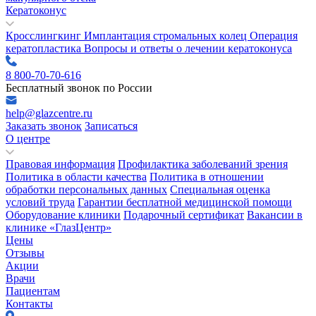
Кератоконус
Кросслингкинг
Имплантация стромальных колец
Операция
кератопластика
Вопросы и ответы о лечении кератоконуса
8 800-70-70-616
Бесплатный звонок по России
help@glazcentre.ru
Заказать звонок
Записаться
О центре
Правовая информация
Профилактика заболеваний зрения
Политика в области качества
Политика в отношении
обработки персональных данных
Специальная оценка
условий труда
Гарантии бесплатной медицинской помощи
Оборудование клиники
Подарочный сертификат
Вакансии в
клинике «ГлазЦентр»
Цены
Отзывы
Акции
Врачи
Пациентам
Контакты