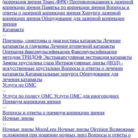
(коррекция зрения Транс-ФРК)
Противопоказания к лазерной
коррекции зрения
Памятка по коррекции зрения
Вопросы и
ответы о лазерной коррекции зрения
Хирурги лазерной
коррекции зрения
Оборудование для лазерной коррекции
зрения
Катаракта
Причины, симптомы и диагностика катаракты
Лечение
катаракты и глаукомы
Лечение вторичной катаракты
Операция факоэмульсификация
Факоэмульсификация
методом ТРИДОФ
Экстракапсулярная экстракция катаракты
Замена хрусталика глаза
Интраокулярные линзы (ИОЛ) -
искусственные хрусталики
Вопросы и ответы о лечении
катаракты
Катарактальные хирурги
Оборудование для
лечения катаракты
Услуги по ОМС
Услуги по полису ОМС
Услуги ОМС для иногородних
Премиум коррекция зрения
Вопросы и ответы о премиум коррекции зрения
Ночные линзы
Ночные линзы MoonLens
Ночные линзы Okvision
Возможные
осложнения при ношении ночных линз
Вопросы и ответы о