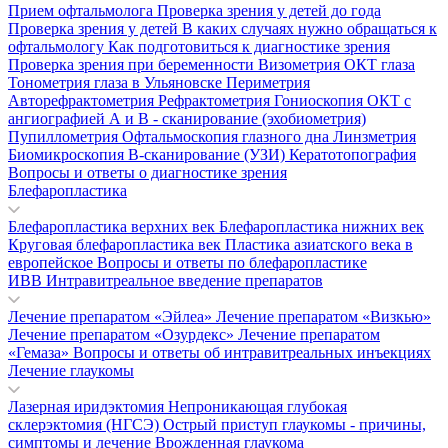
Прием офтальмолога
Проверка зрения у детей до года
Проверка зрения у детей
В каких случаях нужно обращаться к
офтальмологу
Как подготовиться к диагностике зрения
Проверка зрения при беременности
Визометрия
ОКТ глаза
Тонометрия глаза в Ульяновске
Периметрия
Авторефрактометрия
Рефрактометрия
Гониоскопия
ОКТ с
ангиографией
А и В - сканирование (эхобиометрия)
Пупиллометрия
Офтальмоскопия глазного дна
Линзметрия
Биомикроскопия
В-сканирование (УЗИ)
Кератотопография
Вопросы и ответы о диагностике зрения
Блефаропластика
Блефаропластика верхних век
Блефаропластика нижних век
Круговая блефаропластика век
Пластика азиатского века в
европейское
Вопросы и ответы по блефаропластике
ИВВ Интравитреальное введение препаратов
Лечение препаратом «Эйлеа»
Лечение препаратом «Визкью»
Лечение препаратом «Озурдекс»
Лечение препаратом
«Гемаза»
Вопросы и ответы об интравитреальных инъекциях
Лечение глаукомы
Лазерная иридэктомия
Непроникающая глубокая
склерэктомия (НГСЭ)
Острый приступ глаукомы - причины,
симптомы и лечение
Врожденная глаукома