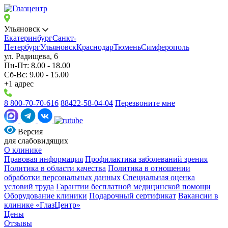
Ульяновск
Екатеринбург
Санкт-
Петербург
Ульяновск
Краснодар
Тюмень
Симферополь
ул. Радищева, 6
Пн-Пт: 8.00 - 18.00
Сб-Вс: 9.00 - 15.00
+1 адрес
8 800-70-70-616
88422-58-04-04
Перезвоните мне
Версия
для слабовидящих
О клинике
Правовая информация
Профилактика заболеваний зрения
Политика в области качества
Политика в отношении
обработки персональных данных
Специальная оценка
условий труда
Гарантии бесплатной медицинской помощи
Оборудование клиники
Подарочный сертификат
Вакансии в
клинике «ГлазЦентр»
Цены
Отзывы