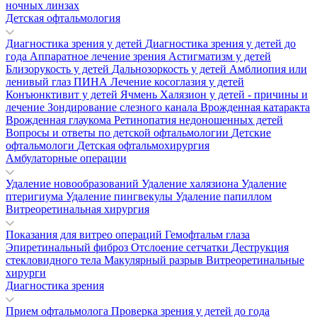
ночных линзах
Детская офтальмология
Диагностика зрения у детей
Диагностика зрения у детей до
года
Аппаратное лечение зрения
Астигматизм у детей
Близорукость у детей
Дальнозоркость у детей
Амблиопия или
ленивый глаз
ПИНА
Лечение косоглазия у детей
Конъюнктивит у детей
Ячмень
Халязион у детей - причины и
лечение
Зондирование слезного канала
Врожденная катаракта
Врожденная глаукома
Ретинопатия недоношенных детей
Вопросы и ответы по детской офтальмологии
Детские
офтальмологи
Детская офтальмохирургия
Амбулаторные операции
Удаление новообразований
Удаление халязиона
Удаление
птеригиума
Удаление пингвекулы
Удаление папиллом
Витреоретинальная хирургия
Показания для витрео операций
Гемофтальм глаза
Эпиретинальный фиброз
Отслоение сетчатки
Деструкция
стекловидного тела
Макулярный разрыв
Витреоретинальные
хирурги
Диагностика зрения
Прием офтальмолога
Проверка зрения у детей до года