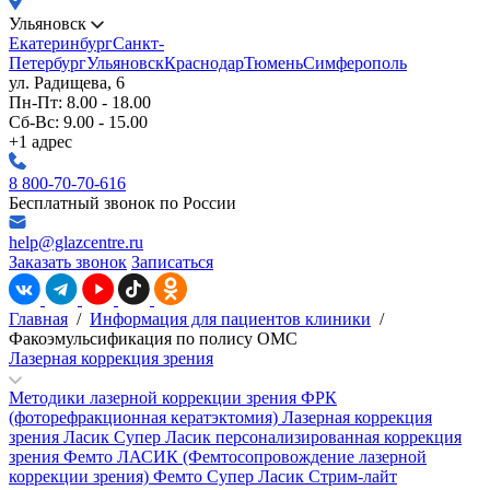
Ульяновск
Екатеринбург
Санкт-
Петербург
Ульяновск
Краснодар
Тюмень
Симферополь
ул. Радищева, 6
Пн-Пт: 8.00 - 18.00
Сб-Вс: 9.00 - 15.00
+1 адрес
8 800-70-70-616
Бесплатный звонок по России
help@glazcentre.ru
Заказать звонок
Записаться
Главная
/
Информация для пациентов клиники
/
Факоэмульсификация по полису ОМС
Лазерная коррекция зрения
Методики лазерной коррекции зрения
ФРК
(фоторефракционная кератэктомия)
Лазерная коррекция
зрения Ласик
Супер Ласик персонализированная коррекция
зрения
Фемто ЛАСИК (Фемтосопровождение лазерной
коррекции зрения)
Фемто Супер Ласик
Стрим-лайт