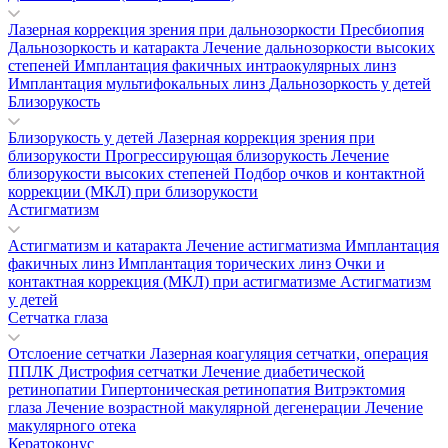
Лазерная коррекция зрения при дальнозоркости
Пресбиопия
Дальнозоркость и катаракта
Лечение дальнозоркости высоких
степеней
Имплантация факичных интраокулярных линз
Имплантация мультифокальных линз
Дальнозоркость у детей
Близорукость
Близорукость у детей
Лазерная коррекция зрения при
близорукости
Прогрессирующая близорукость
Лечение
близорукости высоких степеней
Подбор очков и контактной
коррекции (МКЛ) при близорукости
Астигматизм
Астигматизм и катаракта
Лечение астигматизма
Имплантация
факичных линз
Имплантация торических линз
Очки и
контактная коррекция (МКЛ) при астигматизме
Астигматизм
у детей
Сетчатка глаза
Отслоение сетчатки
Лазерная коагуляция сетчатки, операция
ППЛК
Дистрофия сетчатки
Лечение диабетической
ретинопатии
Гипертоническая ретинопатия
Витрэктомия
глаза
Лечение возрастной макулярной дегенерации
Лечение
макулярного отека
Кератоконус