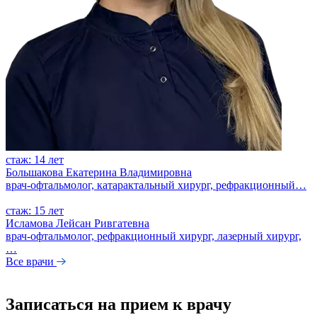
стаж: 14 лет
Большакова Екатерина Владимировна
врач-офтальмолог, катарактальный хирург, рефракционный…
стаж: 15 лет
Исламова Лейсан Ривгатевна
врач-офтальмолог, рефракционный хирург, лазерный хирург,
…
Все врачи
Записаться на прием к врачу