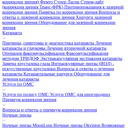
коррекции зрения)
Фемто Супер Ласик
Стрим-лайт
(коррекция зрения Транс-ФРК)
Противопоказания к лазерной
коррекции зрения
Памятка по коррекции зрения
Вопросы и
ответы о лазерной коррекции зрения
Хирурги лазерной
коррекции зрения
Оборудование для лазерной коррекции
зрения
Катаракта
Причины, симптомы и диагностика катаракты
Лечение
катаракты и глаукомы
Лечение вторичной катаракты
Операция факоэмульсификация
Факоэмульсификация
методом ТРИДОФ
Экстракапсулярная экстракция катаракты
Замена хрусталика глаза
Интраокулярные линзы (ИОЛ) -
искусственные хрусталики
Вопросы и ответы о лечении
катаракты
Катарактальные хирурги
Оборудование для
лечения катаракты
Услуги по ОМС
Услуги по полису ОМС
Услуги ОМС для иногородних
Премиум коррекция зрения
Вопросы и ответы о премиум коррекции зрения
Ночные линзы
Ночные линзы MoonLens
Ночные линзы Okvision
Возможные