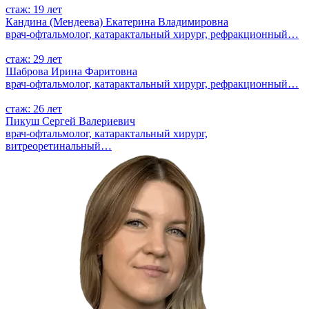
стаж: 19 лет
Кандина (Мендеева) Екатерина Владимировна
врач-офтальмолог, катарактальный хирург, рефракционный…
стаж: 29 лет
Шаброва Ирина Фаритовна
врач-офтальмолог, катарактальный хирург, рефракционный…
стаж: 26 лет
Пикуш Сергей Валериевич
врач-офтальмолог, катарактальный хирург,
витреоретинальный…