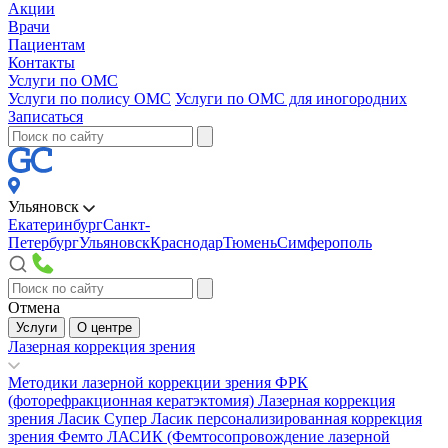
Акции
Врачи
Пациентам
Контакты
Услуги по ОМС
Услуги по полису ОМС
Услуги по ОМС для иногородних
Записаться
Ульяновск
Екатеринбург
Санкт-
Петербург
Ульяновск
Краснодар
Тюмень
Симферополь
Отмена
Услуги
О центре
Лазерная коррекция зрения
Методики лазерной коррекции зрения
ФРК
(фоторефракционная кератэктомия)
Лазерная коррекция
зрения Ласик
Супер Ласик персонализированная коррекция
зрения
Фемто ЛАСИК (Фемтосопровождение лазерной