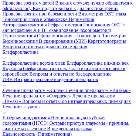
Проверка зрения у детей
В каких случаях нужно обращаться к
офтальмологу
Как подготовиться к диагностике зрения
Проверка зрения при беременности
Визометрия
ОКТ глаза
Тонометрия глаза в Ульяновске
Периметрия
Авторефрактометрия
Рефрактометрия
Гониоскопия
ОКТ с
ангиографией
А и В - сканирование (эхобиометрия)
Пупиллометрия
Офтальмоскопия глазного дна
Линзметрия
Биомикроскопия
В-сканирование (УЗИ)
Кератотопография
Вопросы и ответы о диагностике зрения
Блефаропластика
Блефаропластика верхних век
Блефаропластика нижних век
Круговая блефаропластика век
Пластика азиатского века в
европейское
Вопросы и ответы по блефаропластике
ИВВ Интравитреальное введение препаратов
Лечение препаратом «Эйлеа»
Лечение препаратом «Визкью»
Лечение препаратом «Озурдекс»
Лечение препаратом
«Гемаза»
Вопросы и ответы об интравитреальных инъекциях
Лечение глаукомы
Лазерная иридэктомия
Непроникающая глубокая
склерэктомия (НГСЭ)
Острый приступ глаукомы - причины,
симптомы и лечение
Врожденная глаукома
Дальнозоркость (Гиперметропия)