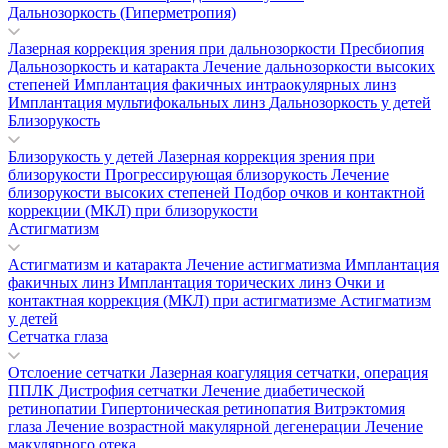
Дальнозоркость (Гиперметропия)
Лазерная коррекция зрения при дальнозоркости
Пресбиопия
Дальнозоркость и катаракта
Лечение дальнозоркости высоких
степеней
Имплантация факичных интраокулярных линз
Имплантация мультифокальных линз
Дальнозоркость у детей
Близорукость
Близорукость у детей
Лазерная коррекция зрения при
близорукости
Прогрессирующая близорукость
Лечение
близорукости высоких степеней
Подбор очков и контактной
коррекции (МКЛ) при близорукости
Астигматизм
Астигматизм и катаракта
Лечение астигматизма
Имплантация
факичных линз
Имплантация торических линз
Очки и
контактная коррекция (МКЛ) при астигматизме
Астигматизм
у детей
Сетчатка глаза
Отслоение сетчатки
Лазерная коагуляция сетчатки, операция
ППЛК
Дистрофия сетчатки
Лечение диабетической
ретинопатии
Гипертоническая ретинопатия
Витрэктомия
глаза
Лечение возрастной макулярной дегенерации
Лечение
макулярного отека