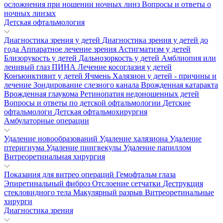
осложнения при ношении ночных линз
Вопросы и ответы о
ночных линзах
Детская офтальмология
Диагностика зрения у детей
Диагностика зрения у детей до
года
Аппаратное лечение зрения
Астигматизм у детей
Близорукость у детей
Дальнозоркость у детей
Амблиопия или
ленивый глаз
ПИНА
Лечение косоглазия у детей
Конъюнктивит у детей
Ячмень
Халязион у детей - причины и
лечение
Зондирование слезного канала
Врожденная катаракта
Врожденная глаукома
Ретинопатия недоношенных детей
Вопросы и ответы по детской офтальмологии
Детские
офтальмологи
Детская офтальмохирургия
Амбулаторные операции
Удаление новообразований
Удаление халязиона
Удаление
птеригиума
Удаление пингвекулы
Удаление папиллом
Витреоретинальная хирургия
Показания для витрео операций
Гемофтальм глаза
Эпиретинальный фиброз
Отслоение сетчатки
Деструкция
стекловидного тела
Макулярный разрыв
Витреоретинальные
хирурги
Диагностика зрения