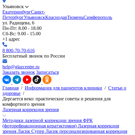
Ульяновск
Екатеринбург
Санкт-
Петербург
Ульяновск
Краснодар
Тюмень
Симферополь
ул. Радищева, 6
Пн-Пт: 8.00 - 18.00
Сб-Вс: 9.00 - 15.00
+1 адрес
8 800-70-70-616
Бесплатный звонок по России
help@glazcentre.ru
Заказать звонок
Записаться
Главная
/
Информация для пациентов клиники
/
Статьи о
здоровье
/
Дергается веко: практические советы и решения для
комфортного зрения
Лазерная коррекция зрения
Методики лазерной коррекции зрения
ФРК
(фоторефракционная кератэктомия)
Лазерная коррекция
зрения Ласик
Супер Ласик персонализированная коррекция