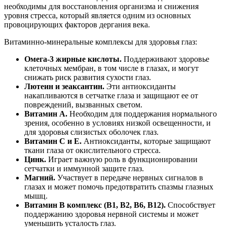
необходимы для восстановления организма и снижения
уровня стресса, который является одним из основных
провоцирующих факторов дергания века.
Витаминно-минеральные комплексы для здоровья глаз:
Омега-3 жирные кислоты.
Поддерживают здоровье
клеточных мембран, в том числе в глазах, и могут
снижать риск развития сухости глаз.
Лютеин и зеаксантин.
Эти антиоксиданты
накапливаются в сетчатке глаза и защищают ее от
повреждений, вызванных светом.
Витамин А.
Необходим для поддержания нормального
зрения, особенно в условиях низкой освещенности, и
для здоровья слизистых оболочек глаз.
Витамин C и E.
Антиоксиданты, которые защищают
ткани глаза от окислительного стресса.
Цинк.
Играет важную роль в функционировании
сетчатки и иммунной защите глаз.
Магний.
Участвует в передаче нервных сигналов в
глазах и может помочь предотвратить спазмы глазных
мышц.
Витамин B комплекс (B1, B2, B6, B12).
Способствует
поддержанию здоровья нервной системы и может
уменьшить усталость глаз.