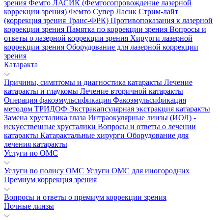
зрения
Фемто ЛАСИК (Фемтосопровождение лазерной
коррекции зрения)
Фемто Супер Ласик
Стрим-лайт
(коррекция зрения Транс-ФРК)
Противопоказания к лазерной
коррекции зрения
Памятка по коррекции зрения
Вопросы и
ответы о лазерной коррекции зрения
Хирурги лазерной
коррекции зрения
Оборудование для лазерной коррекции
зрения
Катаракта
Причины, симптомы и диагностика катаракты
Лечение
катаракты и глаукомы
Лечение вторичной катаракты
Операция факоэмульсификация
Факоэмульсификация
методом ТРИДОФ
Экстракапсулярная экстракция катаракты
Замена хрусталика глаза
Интраокулярные линзы (ИОЛ) -
искусственные хрусталики
Вопросы и ответы о лечении
катаракты
Катарактальные хирурги
Оборудование для
лечения катаракты
Услуги по ОМС
Услуги по полису ОМС
Услуги ОМС для иногородних
Премиум коррекция зрения
Вопросы и ответы о премиум коррекции зрения
Ночные линзы