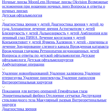
Ночные линзы MoonLens
Ночные линзы Okvision
Возможные
осложнения при ношении ночных линз
Вопросы и ответы о
ночных линзах
Детская офтальмология
Диагностика зрения у детей
Диагностика зрения у детей до
года
Аппаратное лечение зрения
Астигматизм у детей
Близорукость у детей
Дальнозоркость у детей
Амблиопия или
ленивый глаз
ПИНА
Лечение косоглазия у детей
Конъюнктивит у детей
Ячмень
Халязион у детей - причины и
лечение
Зондирование слезного канала
Врожденная катаракта
Врожденная глаукома
Ретинопатия недоношенных детей
Вопросы и ответы по детской офтальмологии
Детские
офтальмологи
Детская офтальмохирургия
Амбулаторные операции
Удаление новообразований
Удаление халязиона
Удаление
птеригиума
Удаление пингвекулы
Удаление папиллом
Витреоретинальная хирургия
Показания для витрео операций
Гемофтальм глаза
Эпиретинальный фиброз
Отслоение сетчатки
Деструкция
стекловидного тела
Макулярный разрыв
Витреоретинальные
хирурги
Диагностика зрения