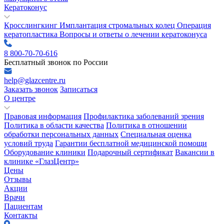
Кератоконус
Кросслингкинг
Имплантация стромальных колец
Операция
кератопластика
Вопросы и ответы о лечении кератоконуса
8 800-70-70-616
Бесплатный звонок по России
help@glazcentre.ru
Заказать звонок
Записаться
О центре
Правовая информация
Профилактика заболеваний зрения
Политика в области качества
Политика в отношении
обработки персональных данных
Специальная оценка
условий труда
Гарантии бесплатной медицинской помощи
Оборудование клиники
Подарочный сертификат
Вакансии в
клинике «ГлазЦентр»
Цены
Отзывы
Акции
Врачи
Пациентам
Контакты