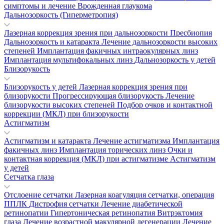
симптомы и лечение
Врожденная глаукома
Дальнозоркость (Гиперметропия)
Лазерная коррекция зрения при дальнозоркости
Пресбиопия
Дальнозоркость и катаракта
Лечение дальнозоркости высоких
степеней
Имплантация факичных интраокулярных линз
Имплантация мультифокальных линз
Дальнозоркость у детей
Близорукость
Близорукость у детей
Лазерная коррекция зрения при
близорукости
Прогрессирующая близорукость
Лечение
близорукости высоких степеней
Подбор очков и контактной
коррекции (МКЛ) при близорукости
Астигматизм
Астигматизм и катаракта
Лечение астигматизма
Имплантация
факичных линз
Имплантация торических линз
Очки и
контактная коррекция (МКЛ) при астигматизме
Астигматизм
у детей
Сетчатка глаза
Отслоение сетчатки
Лазерная коагуляция сетчатки, операция
ППЛК
Дистрофия сетчатки
Лечение диабетической
ретинопатии
Гипертоническая ретинопатия
Витрэктомия
глаза
Лечение возрастной макулярной дегенерации
Лечение