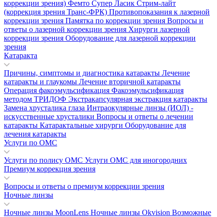
коррекции зрения)
Фемто Супер Ласик
Стрим-лайт
(коррекция зрения Транс-ФРК)
Противопоказания к лазерной
коррекции зрения
Памятка по коррекции зрения
Вопросы и
ответы о лазерной коррекции зрения
Хирурги лазерной
коррекции зрения
Оборудование для лазерной коррекции
зрения
Катаракта
Причины, симптомы и диагностика катаракты
Лечение
катаракты и глаукомы
Лечение вторичной катаракты
Операция факоэмульсификация
Факоэмульсификация
методом ТРИДОФ
Экстракапсулярная экстракция катаракты
Замена хрусталика глаза
Интраокулярные линзы (ИОЛ) -
искусственные хрусталики
Вопросы и ответы о лечении
катаракты
Катарактальные хирурги
Оборудование для
лечения катаракты
Услуги по ОМС
Услуги по полису ОМС
Услуги ОМС для иногородних
Премиум коррекция зрения
Вопросы и ответы о премиум коррекции зрения
Ночные линзы
Ночные линзы MoonLens
Ночные линзы Okvision
Возможные