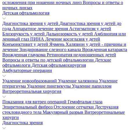
осложнения при ношении ночных линз
Вопросы и ответы о
ночных линзах
Детская офтальмология
Диагностика зрения у детей
Диагностика зрения у детей до
года
Аппаратное лечение зрения
Астигматизм у детей
Близорукость у детей
Дальнозоркость у детей
Амблиопия или
ленивый глаз
ПИНА
Лечение косоглазия у детей
Конъюнктивит у детей
Ячмень
Халязион у детей - причины и
лечение
Зондирование слезного канала
Врожденная катаракта
Врожденная глаукома
Ретинопатия недоношенных детей
Вопросы и ответы по детской офтальмологии
Детские
офтальмологи
Детская офтальмохирургия
Амбулаторные операции
Удаление новообразований
Удаление халязиона
Удаление
птеригиума
Удаление пингвекулы
Удаление папиллом
Витреоретинальная хирургия
Показания для витрео операций
Гемофтальм глаза
Эпиретинальный фиброз
Отслоение сетчатки
Деструкция
стекловидного тела
Макулярный разрыв
Витреоретинальные
хирурги
Диагностика зрения