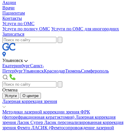
Акции
Врачи
Пациентам
Контакты
Услуги по ОМС
Услуги по полису ОМС
Услуги по ОМС для иногородних
Записаться
Ульяновск
Екатеринбург
Санкт-
Петербург
Ульяновск
Краснодар
Тюмень
Симферополь
Отмена
Услуги
О центре
Лазерная коррекция зрения
Методики лазерной коррекции зрения
ФРК
(фоторефракционная кератэктомия)
Лазерная коррекция
зрения Ласик
Супер Ласик персонализированная коррекция
зрения
Фемто ЛАСИК (Фемтосопровождение лазерной