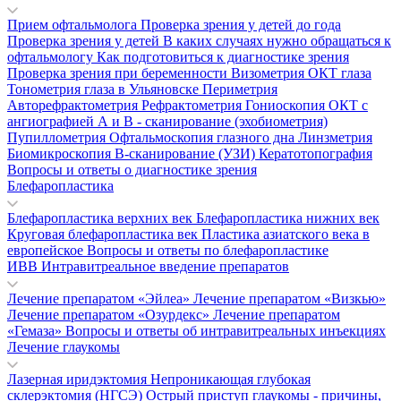
Прием офтальмолога
Проверка зрения у детей до года
Проверка зрения у детей
В каких случаях нужно обращаться к
офтальмологу
Как подготовиться к диагностике зрения
Проверка зрения при беременности
Визометрия
ОКТ глаза
Тонометрия глаза в Ульяновске
Периметрия
Авторефрактометрия
Рефрактометрия
Гониоскопия
ОКТ с
ангиографией
А и В - сканирование (эхобиометрия)
Пупиллометрия
Офтальмоскопия глазного дна
Линзметрия
Биомикроскопия
В-сканирование (УЗИ)
Кератотопография
Вопросы и ответы о диагностике зрения
Блефаропластика
Блефаропластика верхних век
Блефаропластика нижних век
Круговая блефаропластика век
Пластика азиатского века в
европейское
Вопросы и ответы по блефаропластике
ИВВ Интравитреальное введение препаратов
Лечение препаратом «Эйлеа»
Лечение препаратом «Визкью»
Лечение препаратом «Озурдекс»
Лечение препаратом
«Гемаза»
Вопросы и ответы об интравитреальных инъекциях
Лечение глаукомы
Лазерная иридэктомия
Непроникающая глубокая
склерэктомия (НГСЭ)
Острый приступ глаукомы - причины,