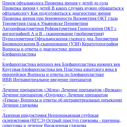
Прием офтальмолога
Проверка зрения у детей до года
Проверка зрения у детей
В каких случаях нужно обращаться к
офтальмологу
Как подготовиться к диагностике зрения
Проверка зрения при беременности
Визометрия
ОКТ глаза
Тонометрия глаза в Ульяновске
Периметрия
Авторефрактометрия
Рефрактометрия
Гониоскопия
ОКТ с
ангиографией
А и В - сканирование (эхобиометрия)
Пупиллометрия
Офтальмоскопия глазного дна
Линзметрия
Биомикроскопия
В-сканирование (УЗИ)
Кератотопография
Вопросы и ответы о диагностике зрения
Блефаропластика
Блефаропластика верхних век
Блефаропластика нижних век
Круговая блефаропластика век
Пластика азиатского века в
европейское
Вопросы и ответы по блефаропластике
ИВВ Интравитреальное введение препаратов
Лечение препаратом «Эйлеа»
Лечение препаратом «Визкью»
Лечение препаратом «Озурдекс»
Лечение препаратом
«Гемаза»
Вопросы и ответы об интравитреальных инъекциях
Лечение глаукомы
Лазерная иридэктомия
Непроникающая глубокая
склерэктомия (НГСЭ)
Острый приступ глаукомы - причины,
симптомы и лечение
Врожденная глаукома