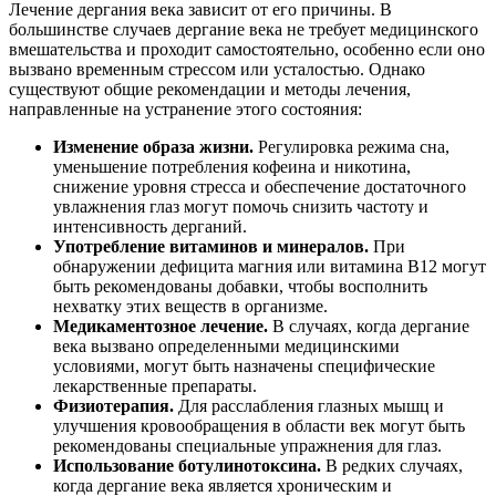
Лечение дергания века зависит от его причины. В
большинстве случаев дергание века не требует медицинского
вмешательства и проходит самостоятельно, особенно если оно
вызвано временным стрессом или усталостью. Однако
существуют общие рекомендации и методы лечения,
направленные на устранение этого состояния:
Изменение образа жизни.
Регулировка режима сна,
уменьшение потребления кофеина и никотина,
снижение уровня стресса и обеспечение достаточного
увлажнения глаз могут помочь снизить частоту и
интенсивность дерганий.
Употребление витаминов и минералов.
При
обнаружении дефицита магния или витамина B12 могут
быть рекомендованы добавки, чтобы восполнить
нехватку этих веществ в организме.
Медикаментозное лечение.
В случаях, когда дергание
века вызвано определенными медицинскими
условиями, могут быть назначены специфические
лекарственные препараты.
Физиотерапия.
Для расслабления глазных мышц и
улучшения кровообращения в области век могут быть
рекомендованы специальные упражнения для глаз.
Использование ботулинотоксина.
В редких случаях,
когда дергание века является хроническим и