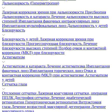
Дальнозоркость (Гиперметропия)
Лазерная коррекция зрения при дальнозоркости
Пресбиопия
Дальнозоркость и катаракта
Лечение дальнозоркости высоких
степеней
Имплантация факичных интраокулярных линз
Имплантация мультифокальных линз
Дальнозоркость у детей
Близорукость
Близорукость у детей
Лазерная коррекция зрения при
близорукости
Прогрессирующая близорукость
Лечение
близорукости высоких степеней
Подбор очков и контактной
коррекции (МКЛ) при близорукости
Астигматизм
Астигматизм и катаракта
Лечение астигматизма
Имплантация
факичных линз
Имплантация торических линз
Очки и
контактная коррекция (МКЛ) при астигматизме
Астигматизм
у детей
Сетчатка глаза
Отслоение сетчатки
Лазерная коагуляция сетчатки, операция
ППЛК
Дистрофия сетчатки
Лечение диабетической
ретинопатии
Гипертоническая ретинопатия
Витрэктомия
глаза
Лечение возрастной макулярной дегенерации
Лечение
макулярного отека