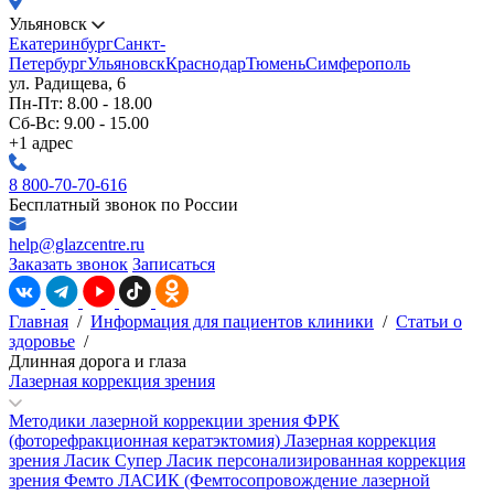
Ульяновск
Екатеринбург
Санкт-
Петербург
Ульяновск
Краснодар
Тюмень
Симферополь
ул. Радищева, 6
Пн-Пт: 8.00 - 18.00
Сб-Вс: 9.00 - 15.00
+1 адрес
8 800-70-70-616
Бесплатный звонок по России
help@glazcentre.ru
Заказать звонок
Записаться
Главная
/
Информация для пациентов клиники
/
Статьи о
здоровье
/
Длинная дорога и глаза
Лазерная коррекция зрения
Методики лазерной коррекции зрения
ФРК
(фоторефракционная кератэктомия)
Лазерная коррекция
зрения Ласик
Супер Ласик персонализированная коррекция
зрения
Фемто ЛАСИК (Фемтосопровождение лазерной