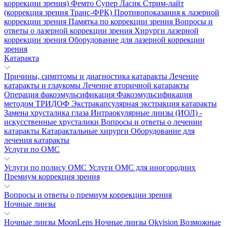
коррекции зрения)
Фемто Супер Ласик
Стрим-лайт
(коррекция зрения Транс-ФРК)
Противопоказания к лазерной
коррекции зрения
Памятка по коррекции зрения
Вопросы и
ответы о лазерной коррекции зрения
Хирурги лазерной
коррекции зрения
Оборудование для лазерной коррекции
зрения
Катаракта
Причины, симптомы и диагностика катаракты
Лечение
катаракты и глаукомы
Лечение вторичной катаракты
Операция факоэмульсификация
Факоэмульсификация
методом ТРИДОФ
Экстракапсулярная экстракция катаракты
Замена хрусталика глаза
Интраокулярные линзы (ИОЛ) -
искусственные хрусталики
Вопросы и ответы о лечении
катаракты
Катарактальные хирурги
Оборудование для
лечения катаракты
Услуги по ОМС
Услуги по полису ОМС
Услуги ОМС для иногородних
Премиум коррекция зрения
Вопросы и ответы о премиум коррекции зрения
Ночные линзы
Ночные линзы MoonLens
Ночные линзы Okvision
Возможные