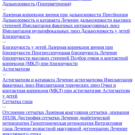
Дальнозоркость (Гиперметропия)
Лазерная коррекция зрения при дальнозоркости
Пресбиопия
Дальнозоркость и катаракта
Лечение дальнозоркости высоких
степеней
Имплантация факичных интраокулярных линз
Имплантация мультифокальных линз
Дальнозоркость у детей
Близорукость
Близорукость у детей
Лазерная коррекция зрения при
близорукости
Прогрессирующая близорукость
Лечение
близорукости высоких степеней
Подбор очков и контактной
коррекции (МКЛ) при близорукости
Астигматизм
Астигматизм и катаракта
Лечение астигматизма
Имплантация
факичных линз
Имплантация торических линз
Очки и
контактная коррекция (МКЛ) при астигматизме
Астигматизм
у детей
Сетчатка глаза
Отслоение сетчатки
Лазерная коагуляция сетчатки, операция
ППЛК
Дистрофия сетчатки
Лечение диабетической
ретинопатии
Гипертоническая ретинопатия
Витрэктомия
глаза
Лечение возрастной макулярной дегенерации
Лечение
макулярного отека