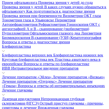
Прием офтальмолога
Проверка зрения у детей до года
Проверка зрения у детей
В каких случаях нужно обращаться к
офтальмологу
Как подготовиться к диагностике зрения
Проверка зрения при беременности
Визометрия
ОКТ глаза
Тонометрия глаза в Ульяновске
Периметрия
Авторефрактометрия
Рефрактометрия
Гониоскопия
ОКТ с
ангиографией
А и В - сканирование (эхобиометрия)
Пупиллометрия
Офтальмоскопия глазного дна
Линзметрия
Биомикроскопия
В-сканирование (УЗИ)
Кератотопография
Вопросы и ответы о диагностике зрения
Блефаропластика
Блефаропластика верхних век
Блефаропластика нижних век
Круговая блефаропластика век
Пластика азиатского века в
европейское
Вопросы и ответы по блефаропластике
ИВВ Интравитреальное введение препаратов
Лечение препаратом «Эйлеа»
Лечение препаратом «Визкью»
Лечение препаратом «Озурдекс»
Лечение препаратом
«Гемаза»
Вопросы и ответы об интравитреальных инъекциях
Лечение глаукомы
Лазерная иридэктомия
Непроникающая глубокая
склерэктомия (НГСЭ)
Острый приступ глаукомы - причины,
симптомы и лечение
Врожденная глаукома