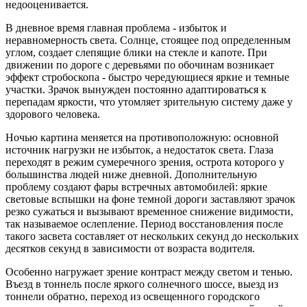
недооценивается.
В дневное время главная проблема - избыток и
неравномерность света. Солнце, стоящее под определенным
углом, создает слепящие блики на стекле и капоте. При
движении по дороге с деревьями по обочинам возникает
эффект стробоскопа - быстро чередующиеся яркие и темные
участки. Зрачок вынужден постоянно адаптироваться к
перепадам яркости, что утомляет зрительную систему даже у
здорового человека.
Ночью картина меняется на противоположную: основной
источник нагрузки не избыток, а недостаток света. Глаза
переходят в режим сумеречного зрения, острота которого у
большинства людей ниже дневной. Дополнительную
проблему создают фары встречных автомобилей: яркие
световые вспышки на фоне темной дороги заставляют зрачок
резко сужаться и вызывают временное снижение видимости,
так называемое ослепление. Период восстановления после
такого засвета составляет от нескольких секунд до нескольких
десятков секунд в зависимости от возраста водителя.
Особенно нагружает зрение контраст между светом и тенью.
Въезд в тоннель после яркого солнечного шоссе, выезд из
тоннели обратно, переход из освещенного городского