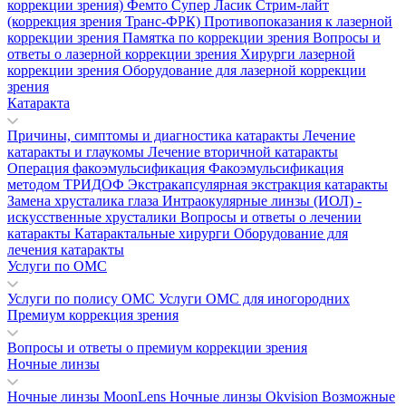
коррекции зрения)
Фемто Супер Ласик
Стрим-лайт
(коррекция зрения Транс-ФРК)
Противопоказания к лазерной
коррекции зрения
Памятка по коррекции зрения
Вопросы и
ответы о лазерной коррекции зрения
Хирурги лазерной
коррекции зрения
Оборудование для лазерной коррекции
зрения
Катаракта
Причины, симптомы и диагностика катаракты
Лечение
катаракты и глаукомы
Лечение вторичной катаракты
Операция факоэмульсификация
Факоэмульсификация
методом ТРИДОФ
Экстракапсулярная экстракция катаракты
Замена хрусталика глаза
Интраокулярные линзы (ИОЛ) -
искусственные хрусталики
Вопросы и ответы о лечении
катаракты
Катарактальные хирурги
Оборудование для
лечения катаракты
Услуги по ОМС
Услуги по полису ОМС
Услуги ОМС для иногородних
Премиум коррекция зрения
Вопросы и ответы о премиум коррекции зрения
Ночные линзы
Ночные линзы MoonLens
Ночные линзы Okvision
Возможные