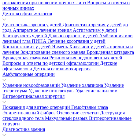
осложнения при ношении ночных линз
Вопросы и ответы о
ночных линзах
Детская офтальмология
Диагностика зрения у детей
Диагностика зрения у детей до
года
Аппаратное лечение зрения
Астигматизм у детей
Близорукость у детей
Дальнозоркость у детей
Амблиопия или
ленивый глаз
ПИНА
Лечение косоглазия у детей
Конъюнктивит у детей
Ячмень
Халязион у детей - причины и
лечение
Зондирование слезного канала
Врожденная катаракта
Врожденная глаукома
Ретинопатия недоношенных детей
Вопросы и ответы по детской офтальмологии
Детские
офтальмологи
Детская офтальмохирургия
Амбулаторные операции
Удаление новообразований
Удаление халязиона
Удаление
птеригиума
Удаление пингвекулы
Удаление папиллом
Витреоретинальная хирургия
Показания для витрео операций
Гемофтальм глаза
Эпиретинальный фиброз
Отслоение сетчатки
Деструкция
стекловидного тела
Макулярный разрыв
Витреоретинальные
хирурги
Диагностика зрения