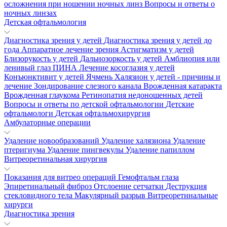
осложнения при ношении ночных линз
Вопросы и ответы о
ночных линзах
Детская офтальмология
Диагностика зрения у детей
Диагностика зрения у детей до
года
Аппаратное лечение зрения
Астигматизм у детей
Близорукость у детей
Дальнозоркость у детей
Амблиопия или
ленивый глаз
ПИНА
Лечение косоглазия у детей
Конъюнктивит у детей
Ячмень
Халязион у детей - причины и
лечение
Зондирование слезного канала
Врожденная катаракта
Врожденная глаукома
Ретинопатия недоношенных детей
Вопросы и ответы по детской офтальмологии
Детские
офтальмологи
Детская офтальмохирургия
Амбулаторные операции
Удаление новообразований
Удаление халязиона
Удаление
птеригиума
Удаление пингвекулы
Удаление папиллом
Витреоретинальная хирургия
Показания для витрео операций
Гемофтальм глаза
Эпиретинальный фиброз
Отслоение сетчатки
Деструкция
стекловидного тела
Макулярный разрыв
Витреоретинальные
хирурги
Диагностика зрения