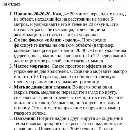
на отдых.
Правило 20-20-20.
Каждые 20 минут переводите взгляд
на объект, находящийся на расстоянии не менее 6
метров, и удерживайте его в течение 20 секунд. Это
позволяет расслабить мышцы, отвечающие за
аккомодацию, и снять спазм фокусировки.
Смена фокуса «вблизи - вдаль».
Поочередно
фиксируйте взгляд на близком объекте (например,
кончике пальца на расстоянии 20-30 см) и на удаленном
(дерево, знак, здание на горизонте). По 5-7 чередований
дают ощутимое расслабление глазных мышц.
Частое моргание.
Самое простое и эффективное
упражнение для водителей. Осознанно моргайте быстро
и плотно 10-15 раз подряд. Это обновляет слезную
пленку и равномерно увлажняет роговицу.
Мягкие движения глазами.
Во время остановки,
закрыв глаза, медленно переводите взгляд по кругу,
сначала по часовой стрелке, затем против нее. Делайте
движения плавно, без рывков, по 5 кругов в каждую
сторону. Это снимает напряжение с наружных мышц
глазного яблока.
Пальминг.
Потрите ладони друг о друга до ощущения
тепла и мягко прикройте закрытые глаза ладонями, не
надавливая. Подержите так 30-60 секунд. Тепло и