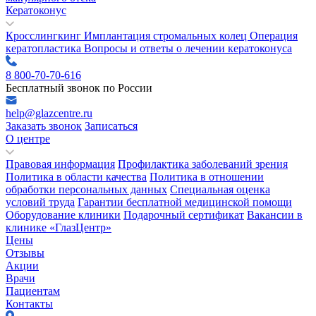
Кератоконус
Кросслингкинг
Имплантация стромальных колец
Операция
кератопластика
Вопросы и ответы о лечении кератоконуса
8 800-70-70-616
Бесплатный звонок по России
help@glazcentre.ru
Заказать звонок
Записаться
О центре
Правовая информация
Профилактика заболеваний зрения
Политика в области качества
Политика в отношении
обработки персональных данных
Специальная оценка
условий труда
Гарантии бесплатной медицинской помощи
Оборудование клиники
Подарочный сертификат
Вакансии в
клинике «ГлазЦентр»
Цены
Отзывы
Акции
Врачи
Пациентам
Контакты