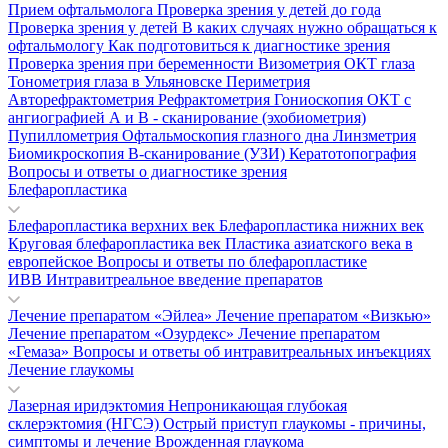
Прием офтальмолога
Проверка зрения у детей до года
Проверка зрения у детей
В каких случаях нужно обращаться к
офтальмологу
Как подготовиться к диагностике зрения
Проверка зрения при беременности
Визометрия
ОКТ глаза
Тонометрия глаза в Ульяновске
Периметрия
Авторефрактометрия
Рефрактометрия
Гониоскопия
ОКТ с
ангиографией
А и В - сканирование (эхобиометрия)
Пупиллометрия
Офтальмоскопия глазного дна
Линзметрия
Биомикроскопия
В-сканирование (УЗИ)
Кератотопография
Вопросы и ответы о диагностике зрения
Блефаропластика
Блефаропластика верхних век
Блефаропластика нижних век
Круговая блефаропластика век
Пластика азиатского века в
европейское
Вопросы и ответы по блефаропластике
ИВВ Интравитреальное введение препаратов
Лечение препаратом «Эйлеа»
Лечение препаратом «Визкью»
Лечение препаратом «Озурдекс»
Лечение препаратом
«Гемаза»
Вопросы и ответы об интравитреальных инъекциях
Лечение глаукомы
Лазерная иридэктомия
Непроникающая глубокая
склерэктомия (НГСЭ)
Острый приступ глаукомы - причины,
симптомы и лечение
Врожденная глаукома