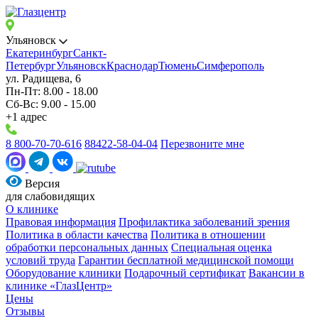
Ульяновск
Екатеринбург
Санкт-
Петербург
Ульяновск
Краснодар
Тюмень
Симферополь
ул. Радищева, 6
Пн-Пт: 8.00 - 18.00
Сб-Вс: 9.00 - 15.00
+1 адрес
8 800-70-70-616
88422-58-04-04
Перезвоните мне
Версия
для слабовидящих
О клинике
Правовая информация
Профилактика заболеваний зрения
Политика в области качества
Политика в отношении
обработки персональных данных
Специальная оценка
условий труда
Гарантии бесплатной медицинской помощи
Оборудование клиники
Подарочный сертификат
Вакансии в
клинике «ГлазЦентр»
Цены
Отзывы