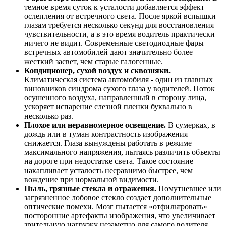
темное время суток к усталости добавляется эффект
ослепления от встречного света. После яркой вспышки
глазам требуется несколько секунд для восстановления
чувствительности, а в это время водитель практически
ничего не видит. Современные светодиодные фары
встречных автомобилей дают значительно более
жесткий засвет, чем старые галогенные.
Кондиционер, сухой воздух и сквозняки.
Климатическая система автомобиля - один из главных
виновников синдрома сухого глаза у водителей. Поток
осушенного воздуха, направленный в сторону лица,
ускоряет испарение слезной пленки буквально в
несколько раз.
Плохое или неравномерное освещение.
В сумерках, в
дождь или в туман контрастность изображения
снижается. Глаза вынуждены работать в режиме
максимального напряжения, пытаясь различить объекты
на дороге при недостатке света. Такое состояние
накапливает усталость несравнимо быстрее, чем
вождение при нормальной видимости.
Пыль, грязные стекла и отражения.
Помутневшее или
загрязненное лобовое стекло создает дополнительные
оптические помехи. Мозг пытается «отфильтровать»
посторонние артефакты изображения, что увеличивает
зрительную нагрузку незаметно для самого водителя.