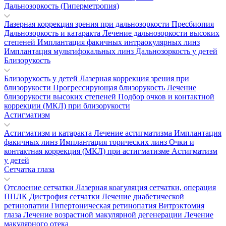
Дальнозоркость (Гиперметропия)
Лазерная коррекция зрения при дальнозоркости
Пресбиопия
Дальнозоркость и катаракта
Лечение дальнозоркости высоких
степеней
Имплантация факичных интраокулярных линз
Имплантация мультифокальных линз
Дальнозоркость у детей
Близорукость
Близорукость у детей
Лазерная коррекция зрения при
близорукости
Прогрессирующая близорукость
Лечение
близорукости высоких степеней
Подбор очков и контактной
коррекции (МКЛ) при близорукости
Астигматизм
Астигматизм и катаракта
Лечение астигматизма
Имплантация
факичных линз
Имплантация торических линз
Очки и
контактная коррекция (МКЛ) при астигматизме
Астигматизм
у детей
Сетчатка глаза
Отслоение сетчатки
Лазерная коагуляция сетчатки, операция
ППЛК
Дистрофия сетчатки
Лечение диабетической
ретинопатии
Гипертоническая ретинопатия
Витрэктомия
глаза
Лечение возрастной макулярной дегенерации
Лечение
макулярного отека