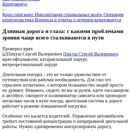
Кератоконус
Кросслингкинг
Имплантация стромальных колец
Операция
кератопластика
Вопросы и ответы о лечении кератоконуса
Длинная дорога и глаза: с какими проблемами
зрения чаще всего сталкиваются в пути
Проверил врач:
Пикуш Сергей Валериевич
врач-офтальмолог, катарактальный хирург,
витреоретинальный хирург
Длительная поездка - это не только удовольствие от
путешествия или рабочая необходимость. Для глаз это
серьезное испытание, о котором большинство людей просто
не думают. Неважно, сидите ли вы за рулем, едете пассажиром
в автобусе, смотрите в иллюминатор самолета или проводите
несколько часов в купе поезда, зрительная система в дороге
работает в режиме повышенной нагрузки.
Особенно это касается водителей. Управление автомобилем
требует постоянной концентрации и непрерывной зрительной
работы. Нужно одновременно контролировать дорогу,