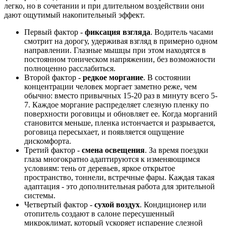
легко, но в сочетании и при длительном воздействии они
дают ощутимый накопительный эффект.
Первый фактор -
фиксация взгляда
. Водитель часами
смотрит на дорогу, удерживая взгляд в примерно одном
направлении. Глазные мышцы при этом находятся в
постоянном тоническом напряжении, без возможности
полноценно расслабиться.
Второй фактор -
редкое моргание
. В состоянии
концентрации человек моргает заметно реже, чем
обычно: вместо привычных 15-20 раз в минуту всего 5-
7. Каждое моргание распределяет слезную пленку по
поверхности роговицы и обновляет ее. Когда морганий
становится меньше, пленка истончается и разрывается,
роговица пересыхает, и появляется ощущение
дискомфорта.
Третий фактор -
смена освещения
. За время поездки
глаза многократно адаптируются к изменяющимся
условиям: тень от деревьев, яркое открытое
пространство, тоннели, встречные фары. Каждая такая
адаптация - это дополнительная работа для зрительной
системы.
Четвертый фактор -
сухой воздух
. Кондиционер или
отопитель создают в салоне пересушенный
микроклимат, который ускоряет испарение слезной