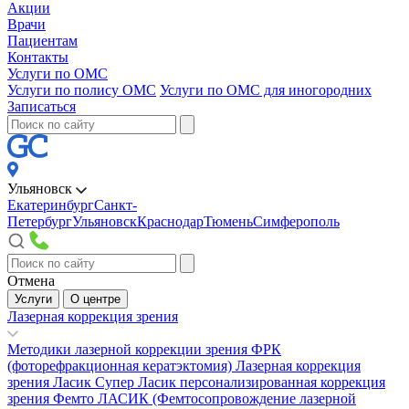
Акции
Врачи
Пациентам
Контакты
Услуги по ОМС
Услуги по полису ОМС
Услуги по ОМС для иногородних
Записаться
Ульяновск
Екатеринбург
Санкт-
Петербург
Ульяновск
Краснодар
Тюмень
Симферополь
Отмена
Услуги
О центре
Лазерная коррекция зрения
Методики лазерной коррекции зрения
ФРК
(фоторефракционная кератэктомия)
Лазерная коррекция
зрения Ласик
Супер Ласик персонализированная коррекция
зрения
Фемто ЛАСИК (Фемтосопровождение лазерной