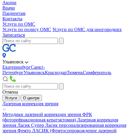
Акции
Врачи
Пациентам
Контакты
Услуги по ОМС
Услуги по полису ОМС
Услуги по ОМС для иногородних
Записаться
Ульяновск
Екатеринбург
Санкт-
Петербург
Ульяновск
Краснодар
Тюмень
Симферополь
Отмена
Услуги
О центре
Лазерная коррекция зрения
Методики лазерной коррекции зрения
ФРК
(фоторефракционная кератэктомия)
Лазерная коррекция
зрения Ласик
Супер Ласик персонализированная коррекция
зрения
Фемто ЛАСИК (Фемтосопровождение лазерной