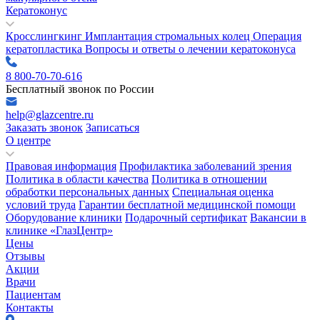
Кератоконус
Кросслингкинг
Имплантация стромальных колец
Операция
кератопластика
Вопросы и ответы о лечении кератоконуса
8 800-70-70-616
Бесплатный звонок по России
help@glazcentre.ru
Заказать звонок
Записаться
О центре
Правовая информация
Профилактика заболеваний зрения
Политика в области качества
Политика в отношении
обработки персональных данных
Специальная оценка
условий труда
Гарантии бесплатной медицинской помощи
Оборудование клиники
Подарочный сертификат
Вакансии в
клинике «ГлазЦентр»
Цены
Отзывы
Акции
Врачи
Пациентам
Контакты