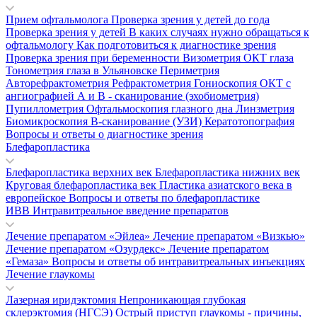
Прием офтальмолога
Проверка зрения у детей до года
Проверка зрения у детей
В каких случаях нужно обращаться к
офтальмологу
Как подготовиться к диагностике зрения
Проверка зрения при беременности
Визометрия
ОКТ глаза
Тонометрия глаза в Ульяновске
Периметрия
Авторефрактометрия
Рефрактометрия
Гониоскопия
ОКТ с
ангиографией
А и В - сканирование (эхобиометрия)
Пупиллометрия
Офтальмоскопия глазного дна
Линзметрия
Биомикроскопия
В-сканирование (УЗИ)
Кератотопография
Вопросы и ответы о диагностике зрения
Блефаропластика
Блефаропластика верхних век
Блефаропластика нижних век
Круговая блефаропластика век
Пластика азиатского века в
европейское
Вопросы и ответы по блефаропластике
ИВВ Интравитреальное введение препаратов
Лечение препаратом «Эйлеа»
Лечение препаратом «Визкью»
Лечение препаратом «Озурдекс»
Лечение препаратом
«Гемаза»
Вопросы и ответы об интравитреальных инъекциях
Лечение глаукомы
Лазерная иридэктомия
Непроникающая глубокая
склерэктомия (НГСЭ)
Острый приступ глаукомы - причины,