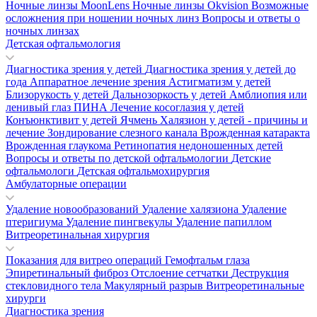
Ночные линзы MoonLens
Ночные линзы Okvision
Возможные
осложнения при ношении ночных линз
Вопросы и ответы о
ночных линзах
Детская офтальмология
Диагностика зрения у детей
Диагностика зрения у детей до
года
Аппаратное лечение зрения
Астигматизм у детей
Близорукость у детей
Дальнозоркость у детей
Амблиопия или
ленивый глаз
ПИНА
Лечение косоглазия у детей
Конъюнктивит у детей
Ячмень
Халязион у детей - причины и
лечение
Зондирование слезного канала
Врожденная катаракта
Врожденная глаукома
Ретинопатия недоношенных детей
Вопросы и ответы по детской офтальмологии
Детские
офтальмологи
Детская офтальмохирургия
Амбулаторные операции
Удаление новообразований
Удаление халязиона
Удаление
птеригиума
Удаление пингвекулы
Удаление папиллом
Витреоретинальная хирургия
Показания для витрео операций
Гемофтальм глаза
Эпиретинальный фиброз
Отслоение сетчатки
Деструкция
стекловидного тела
Макулярный разрыв
Витреоретинальные
хирурги
Диагностика зрения