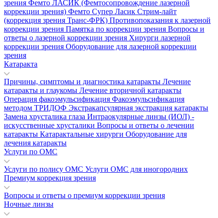
зрения
Фемто ЛАСИК (Фемтосопровождение лазерной
коррекции зрения)
Фемто Супер Ласик
Стрим-лайт
(коррекция зрения Транс-ФРК)
Противопоказания к лазерной
коррекции зрения
Памятка по коррекции зрения
Вопросы и
ответы о лазерной коррекции зрения
Хирурги лазерной
коррекции зрения
Оборудование для лазерной коррекции
зрения
Катаракта
Причины, симптомы и диагностика катаракты
Лечение
катаракты и глаукомы
Лечение вторичной катаракты
Операция факоэмульсификация
Факоэмульсификация
методом ТРИДОФ
Экстракапсулярная экстракция катаракты
Замена хрусталика глаза
Интраокулярные линзы (ИОЛ) -
искусственные хрусталики
Вопросы и ответы о лечении
катаракты
Катарактальные хирурги
Оборудование для
лечения катаракты
Услуги по ОМС
Услуги по полису ОМС
Услуги ОМС для иногородних
Премиум коррекция зрения
Вопросы и ответы о премиум коррекции зрения
Ночные линзы