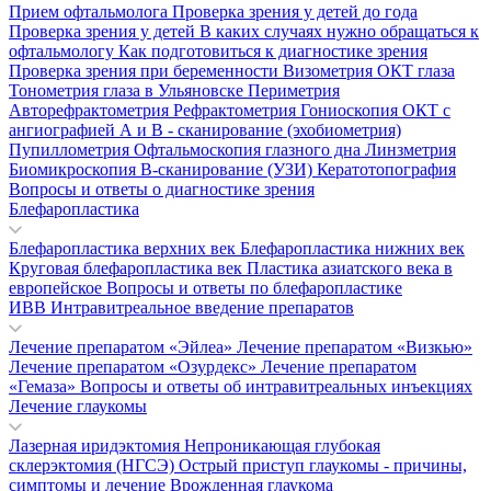
Прием офтальмолога
Проверка зрения у детей до года
Проверка зрения у детей
В каких случаях нужно обращаться к
офтальмологу
Как подготовиться к диагностике зрения
Проверка зрения при беременности
Визометрия
ОКТ глаза
Тонометрия глаза в Ульяновске
Периметрия
Авторефрактометрия
Рефрактометрия
Гониоскопия
ОКТ с
ангиографией
А и В - сканирование (эхобиометрия)
Пупиллометрия
Офтальмоскопия глазного дна
Линзметрия
Биомикроскопия
В-сканирование (УЗИ)
Кератотопография
Вопросы и ответы о диагностике зрения
Блефаропластика
Блефаропластика верхних век
Блефаропластика нижних век
Круговая блефаропластика век
Пластика азиатского века в
европейское
Вопросы и ответы по блефаропластике
ИВВ Интравитреальное введение препаратов
Лечение препаратом «Эйлеа»
Лечение препаратом «Визкью»
Лечение препаратом «Озурдекс»
Лечение препаратом
«Гемаза»
Вопросы и ответы об интравитреальных инъекциях
Лечение глаукомы
Лазерная иридэктомия
Непроникающая глубокая
склерэктомия (НГСЭ)
Острый приступ глаукомы - причины,
симптомы и лечение
Врожденная глаукома