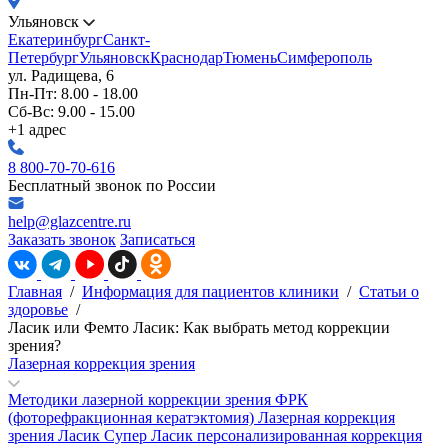
Ульяновск
Екатеринбург
Санкт-
Петербург
Ульяновск
Краснодар
Тюмень
Симферополь
ул. Радищева, 6
Пн-Пт: 8.00 - 18.00
Сб-Вс: 9.00 - 15.00
+1 адрес
8 800-70-70-616
Бесплатный звонок по России
help@glazcentre.ru
Заказать звонок
Записаться
Главная
/
Информация для пациентов клиники
/
Статьи о
здоровье
/
Ласик или Фемто Ласик: Как выбрать метод коррекции
зрения?
Лазерная коррекция зрения
Методики лазерной коррекции зрения
ФРК
(фоторефракционная кератэктомия)
Лазерная коррекция
зрения Ласик
Супер Ласик персонализированная коррекция