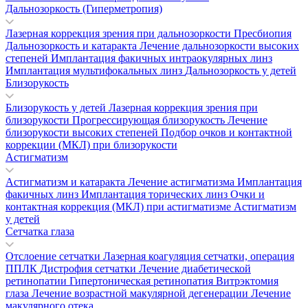
Дальнозоркость (Гиперметропия)
Лазерная коррекция зрения при дальнозоркости
Пресбиопия
Дальнозоркость и катаракта
Лечение дальнозоркости высоких
степеней
Имплантация факичных интраокулярных линз
Имплантация мультифокальных линз
Дальнозоркость у детей
Близорукость
Близорукость у детей
Лазерная коррекция зрения при
близорукости
Прогрессирующая близорукость
Лечение
близорукости высоких степеней
Подбор очков и контактной
коррекции (МКЛ) при близорукости
Астигматизм
Астигматизм и катаракта
Лечение астигматизма
Имплантация
факичных линз
Имплантация торических линз
Очки и
контактная коррекция (МКЛ) при астигматизме
Астигматизм
у детей
Сетчатка глаза
Отслоение сетчатки
Лазерная коагуляция сетчатки, операция
ППЛК
Дистрофия сетчатки
Лечение диабетической
ретинопатии
Гипертоническая ретинопатия
Витрэктомия
глаза
Лечение возрастной макулярной дегенерации
Лечение
макулярного отека