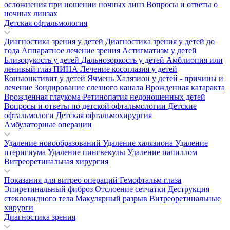
осложнения при ношении ночных линз
Вопросы и ответы о
ночных линзах
Детская офтальмология
Диагностика зрения у детей
Диагностика зрения у детей до
года
Аппаратное лечение зрения
Астигматизм у детей
Близорукость у детей
Дальнозоркость у детей
Амблиопия или
ленивый глаз
ПИНА
Лечение косоглазия у детей
Конъюнктивит у детей
Ячмень
Халязион у детей - причины и
лечение
Зондирование слезного канала
Врожденная катаракта
Врожденная глаукома
Ретинопатия недоношенных детей
Вопросы и ответы по детской офтальмологии
Детские
офтальмологи
Детская офтальмохирургия
Амбулаторные операции
Удаление новообразований
Удаление халязиона
Удаление
птеригиума
Удаление пингвекулы
Удаление папиллом
Витреоретинальная хирургия
Показания для витрео операций
Гемофтальм глаза
Эпиретинальный фиброз
Отслоение сетчатки
Деструкция
стекловидного тела
Макулярный разрыв
Витреоретинальные
хирурги
Диагностика зрения