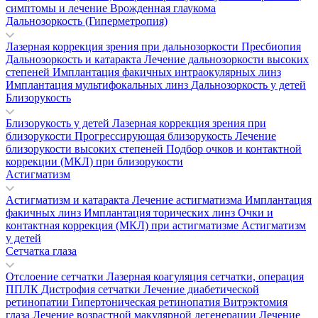
симптомы и лечение
Врожденная глаукома
Дальнозоркость (Гиперметропия)
Лазерная коррекция зрения при дальнозоркости
Пресбиопия
Дальнозоркость и катаракта
Лечение дальнозоркости высоких
степеней
Имплантация факичных интраокулярных линз
Имплантация мультифокальных линз
Дальнозоркость у детей
Близорукость
Близорукость у детей
Лазерная коррекция зрения при
близорукости
Прогрессирующая близорукость
Лечение
близорукости высоких степеней
Подбор очков и контактной
коррекции (МКЛ) при близорукости
Астигматизм
Астигматизм и катаракта
Лечение астигматизма
Имплантация
факичных линз
Имплантация торических линз
Очки и
контактная коррекция (МКЛ) при астигматизме
Астигматизм
у детей
Сетчатка глаза
Отслоение сетчатки
Лазерная коагуляция сетчатки, операция
ППЛК
Дистрофия сетчатки
Лечение диабетической
ретинопатии
Гипертоническая ретинопатия
Витрэктомия
глаза
Лечение возрастной макулярной дегенерации
Лечение