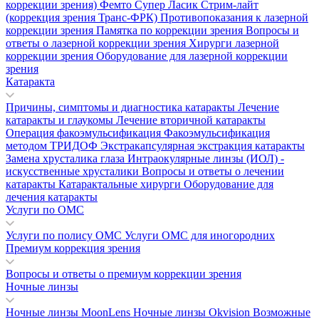
коррекции зрения)
Фемто Супер Ласик
Стрим-лайт
(коррекция зрения Транс-ФРК)
Противопоказания к лазерной
коррекции зрения
Памятка по коррекции зрения
Вопросы и
ответы о лазерной коррекции зрения
Хирурги лазерной
коррекции зрения
Оборудование для лазерной коррекции
зрения
Катаракта
Причины, симптомы и диагностика катаракты
Лечение
катаракты и глаукомы
Лечение вторичной катаракты
Операция факоэмульсификация
Факоэмульсификация
методом ТРИДОФ
Экстракапсулярная экстракция катаракты
Замена хрусталика глаза
Интраокулярные линзы (ИОЛ) -
искусственные хрусталики
Вопросы и ответы о лечении
катаракты
Катарактальные хирурги
Оборудование для
лечения катаракты
Услуги по ОМС
Услуги по полису ОМС
Услуги ОМС для иногородних
Премиум коррекция зрения
Вопросы и ответы о премиум коррекции зрения
Ночные линзы
Ночные линзы MoonLens
Ночные линзы Okvision
Возможные