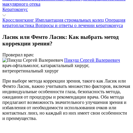
макулярного отека
Кератоконус
Кросслингкинг
Имплантация стромальных колец
Операция
кератопластика
Вопросы и ответы о лечении кератоконуса
Ласик или Фемто Ласик: Как выбрать метод
коррекции зрения?
Проверил врач:
Пикуш Сергей Валериевич
врач-офтальмолог, катарактальный хирург,
витреоретинальный хирург
При выборе метода коррекции зрения, такого как Ласик или
Фемто Ласик, важно учитывать множество факторов, включая
индивидуальные особенности глаза, безопасность метода,
ожидания от процедуры и рекомендации врача. Оба метода
предлагают возможность значительного улучшения зрения и
избавления от необходимости использования очков или
контактных линз, но каждый из них имеет свои особенности
и преимущества.