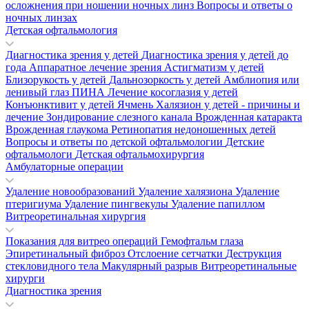
осложнения при ношении ночных линз
Вопросы и ответы о
ночных линзах
Детская офтальмология
Диагностика зрения у детей
Диагностика зрения у детей до
года
Аппаратное лечение зрения
Астигматизм у детей
Близорукость у детей
Дальнозоркость у детей
Амблиопия или
ленивый глаз
ПИНА
Лечение косоглазия у детей
Конъюнктивит у детей
Ячмень
Халязион у детей - причины и
лечение
Зондирование слезного канала
Врожденная катаракта
Врожденная глаукома
Ретинопатия недоношенных детей
Вопросы и ответы по детской офтальмологии
Детские
офтальмологи
Детская офтальмохирургия
Амбулаторные операции
Удаление новообразований
Удаление халязиона
Удаление
птеригиума
Удаление пингвекулы
Удаление папиллом
Витреоретинальная хирургия
Показания для витрео операций
Гемофтальм глаза
Эпиретинальный фиброз
Отслоение сетчатки
Деструкция
стекловидного тела
Макулярный разрыв
Витреоретинальные
хирурги
Диагностика зрения