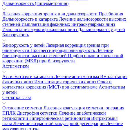
Дальнозоркость (Гиперметропия)
Лазерная коррекция зрения при дальнозоркости
Пресбиопия
Дальнозоркость и катаракта
Лечение дальнозоркости высоких
степеней
Имплантация факичных интраокулярных линз
Имплантация мультифокальных линз
Дальнозоркость у детей
Близорукость
Близорукость у детей
Лазерная коррекция зрения при
близорукости
Прогрессирующая близорукость
Лечение
близорукости высоких степеней
Подбор очков и контактной
коррекции (МКЛ) при близорукости
Астигматизм
Астигматизм и катаракта
Лечение астигматизма
Имплантация
факичных линз
Имплантация торических линз
Очки и
контактная коррекция (МКЛ) при астигматизме
Астигматизм
у детей
Сетчатка глаза
Отслоение сетчатки
Лазерная коагуляция сетчатки, операция
ППЛК
Дистрофия сетчатки
Лечение диабетической
ретинопатии
Гипертоническая ретинопатия
Витрэктомия
глаза
Лечение возрастной макулярной дегенерации
Лечение
макулярного отека