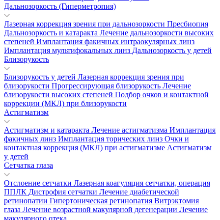
Дальнозоркость (Гиперметропия)
Лазерная коррекция зрения при дальнозоркости
Пресбиопия
Дальнозоркость и катаракта
Лечение дальнозоркости высоких
степеней
Имплантация факичных интраокулярных линз
Имплантация мультифокальных линз
Дальнозоркость у детей
Близорукость
Близорукость у детей
Лазерная коррекция зрения при
близорукости
Прогрессирующая близорукость
Лечение
близорукости высоких степеней
Подбор очков и контактной
коррекции (МКЛ) при близорукости
Астигматизм
Астигматизм и катаракта
Лечение астигматизма
Имплантация
факичных линз
Имплантация торических линз
Очки и
контактная коррекция (МКЛ) при астигматизме
Астигматизм
у детей
Сетчатка глаза
Отслоение сетчатки
Лазерная коагуляция сетчатки, операция
ППЛК
Дистрофия сетчатки
Лечение диабетической
ретинопатии
Гипертоническая ретинопатия
Витрэктомия
глаза
Лечение возрастной макулярной дегенерации
Лечение
макулярного отека