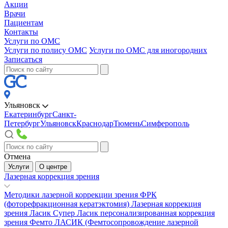
Акции
Врачи
Пациентам
Контакты
Услуги по ОМС
Услуги по полису ОМС
Услуги по ОМС для иногородних
Записаться
Ульяновск
Екатеринбург
Санкт-
Петербург
Ульяновск
Краснодар
Тюмень
Симферополь
Отмена
Услуги
О центре
Лазерная коррекция зрения
Методики лазерной коррекции зрения
ФРК
(фоторефракционная кератэктомия)
Лазерная коррекция
зрения Ласик
Супер Ласик персонализированная коррекция
зрения
Фемто ЛАСИК (Фемтосопровождение лазерной