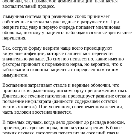
оболочки, так называемой демиелинизации, начинается
воспалительный процесс.
Иммунная система при различных сбоях принимает
собственные клетки за чужеродные и разрушает их. При
неврите под удар в первую очередь попадает миелиновая
оболочка, поэтому у пациента наблюдаются явные зрительные
нарушения.
Так, острую форму неврита чаще всего провоцируют
вирусные инфекции, которые пациент мог перенести
значительно раньше. До сих пор неизвестно, какие именно
факторы приводят к поражению нерва, но вероятно, что к
заболеванию склонны пациенты с определенным типом
иммунитета.
Воспаление затрагивает стволе и нервные оболочки, что
приводит к выраженному дискомфорту при движениях глаз.
Длительное течение патологии провоцирует развитие отека и
появление инфильтрата (жидкости содержащей остатки
мертвых клеток). При успешном, своевременном лечении,
часть волокон восстанавливается.
В тяжелых случаях, когда дело доходит до распада волокон,
происходит атрофия нерва, полная утрата зрения. В более
редких случаях, патология переходит на соседний глаз и