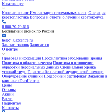
Кератоконус
Кросслингкинг
Имплантация стромальных колец
Операция
кератопластика
Вопросы и ответы о лечении кератоконуса
8 800-70-70-616
Бесплатный звонок по России
help@glazcentre.ru
Заказать звонок
Записаться
О центре
Правовая информация
Профилактика заболеваний зрения
Политика в области качества
Политика в отношении
обработки персональных данных
Специальная оценка
условий труда
Гарантии бесплатной медицинской помощи
Оборудование клиники
Подарочный сертификат
Вакансии в
клинике «ГлазЦентр»
Цены
Отзывы
Акции
Врачи
Пациентам
Контакты