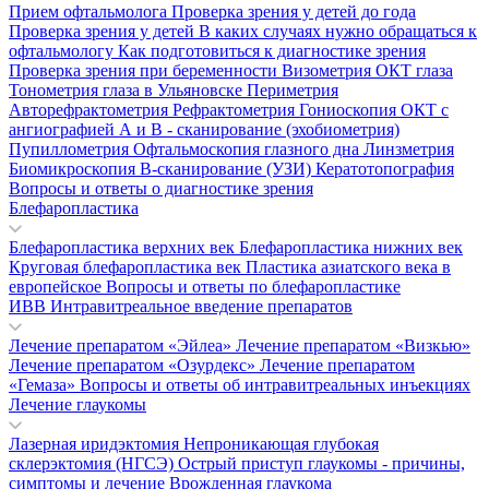
Прием офтальмолога
Проверка зрения у детей до года
Проверка зрения у детей
В каких случаях нужно обращаться к
офтальмологу
Как подготовиться к диагностике зрения
Проверка зрения при беременности
Визометрия
ОКТ глаза
Тонометрия глаза в Ульяновске
Периметрия
Авторефрактометрия
Рефрактометрия
Гониоскопия
ОКТ с
ангиографией
А и В - сканирование (эхобиометрия)
Пупиллометрия
Офтальмоскопия глазного дна
Линзметрия
Биомикроскопия
В-сканирование (УЗИ)
Кератотопография
Вопросы и ответы о диагностике зрения
Блефаропластика
Блефаропластика верхних век
Блефаропластика нижних век
Круговая блефаропластика век
Пластика азиатского века в
европейское
Вопросы и ответы по блефаропластике
ИВВ Интравитреальное введение препаратов
Лечение препаратом «Эйлеа»
Лечение препаратом «Визкью»
Лечение препаратом «Озурдекс»
Лечение препаратом
«Гемаза»
Вопросы и ответы об интравитреальных инъекциях
Лечение глаукомы
Лазерная иридэктомия
Непроникающая глубокая
склерэктомия (НГСЭ)
Острый приступ глаукомы - причины,
симптомы и лечение
Врожденная глаукома