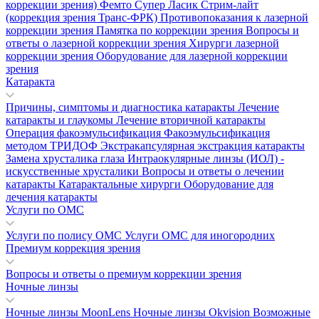
коррекции зрения)
Фемто Супер Ласик
Стрим-лайт
(коррекция зрения Транс-ФРК)
Противопоказания к лазерной
коррекции зрения
Памятка по коррекции зрения
Вопросы и
ответы о лазерной коррекции зрения
Хирурги лазерной
коррекции зрения
Оборудование для лазерной коррекции
зрения
Катаракта
Причины, симптомы и диагностика катаракты
Лечение
катаракты и глаукомы
Лечение вторичной катаракты
Операция факоэмульсификация
Факоэмульсификация
методом ТРИДОФ
Экстракапсулярная экстракция катаракты
Замена хрусталика глаза
Интраокулярные линзы (ИОЛ) -
искусственные хрусталики
Вопросы и ответы о лечении
катаракты
Катарактальные хирурги
Оборудование для
лечения катаракты
Услуги по ОМС
Услуги по полису ОМС
Услуги ОМС для иногородних
Премиум коррекция зрения
Вопросы и ответы о премиум коррекции зрения
Ночные линзы
Ночные линзы MoonLens
Ночные линзы Okvision
Возможные