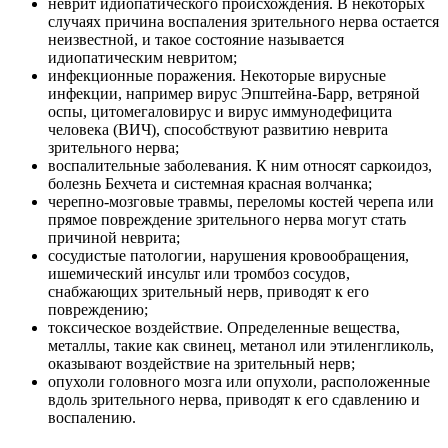
неврит идиопатического происхождения. В некоторых
случаях причина воспаления зрительного нерва остается
неизвестной, и такое состояние называется
идиопатическим невритом;
инфекционные поражения. Некоторые вирусные
инфекции, например вирус Эпштейна-Барр, ветряной
оспы, цитомегаловирус и вирус иммунодефицита
человека (ВИЧ), способствуют развитию неврита
зрительного нерва;
воспалительные заболевания. К ним относят саркоидоз,
болезнь Бехчета и системная красная волчанка;
черепно-мозговые травмы, переломы костей черепа или
прямое повреждение зрительного нерва могут стать
причиной неврита;
сосудистые патологии, нарушения кровообращения,
ишемический инсульт или тромбоз сосудов,
снабжающих зрительный нерв, приводят к его
повреждению;
токсическое воздействие. Определенные вещества,
металлы, такие как свинец, метанол или этиленгликоль,
оказывают воздействие на зрительный нерв;
опухоли головного мозга или опухоли, расположенные
вдоль зрительного нерва, приводят к его сдавлению и
воспалению.