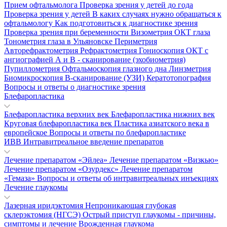
Прием офтальмолога
Проверка зрения у детей до года
Проверка зрения у детей
В каких случаях нужно обращаться к
офтальмологу
Как подготовиться к диагностике зрения
Проверка зрения при беременности
Визометрия
ОКТ глаза
Тонометрия глаза в Ульяновске
Периметрия
Авторефрактометрия
Рефрактометрия
Гониоскопия
ОКТ с
ангиографией
А и В - сканирование (эхобиометрия)
Пупиллометрия
Офтальмоскопия глазного дна
Линзметрия
Биомикроскопия
В-сканирование (УЗИ)
Кератотопография
Вопросы и ответы о диагностике зрения
Блефаропластика
Блефаропластика верхних век
Блефаропластика нижних век
Круговая блефаропластика век
Пластика азиатского века в
европейское
Вопросы и ответы по блефаропластике
ИВВ Интравитреальное введение препаратов
Лечение препаратом «Эйлеа»
Лечение препаратом «Визкью»
Лечение препаратом «Озурдекс»
Лечение препаратом
«Гемаза»
Вопросы и ответы об интравитреальных инъекциях
Лечение глаукомы
Лазерная иридэктомия
Непроникающая глубокая
склерэктомия (НГСЭ)
Острый приступ глаукомы - причины,
симптомы и лечение
Врожденная глаукома