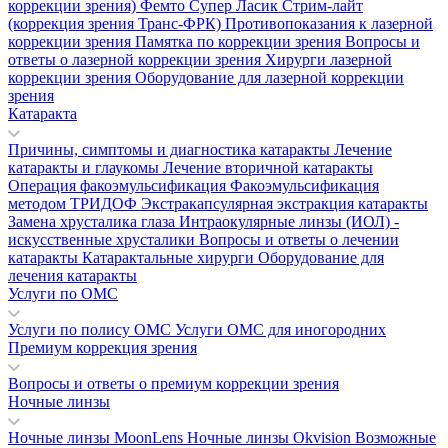
коррекции зрения)
Фемто Супер Ласик
Стрим-лайт
(коррекция зрения Транс-ФРК)
Противопоказания к лазерной
коррекции зрения
Памятка по коррекции зрения
Вопросы и
ответы о лазерной коррекции зрения
Хирурги лазерной
коррекции зрения
Оборудование для лазерной коррекции
зрения
Катаракта
Причины, симптомы и диагностика катаракты
Лечение
катаракты и глаукомы
Лечение вторичной катаракты
Операция факоэмульсификация
Факоэмульсификация
методом ТРИДОФ
Экстракапсулярная экстракция катаракты
Замена хрусталика глаза
Интраокулярные линзы (ИОЛ) -
искусственные хрусталики
Вопросы и ответы о лечении
катаракты
Катарактальные хирурги
Оборудование для
лечения катаракты
Услуги по ОМС
Услуги по полису ОМС
Услуги ОМС для иногородних
Премиум коррекция зрения
Вопросы и ответы о премиум коррекции зрения
Ночные линзы
Ночные линзы MoonLens
Ночные линзы Okvision
Возможные