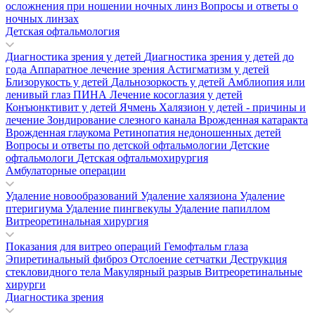
осложнения при ношении ночных линз
Вопросы и ответы о
ночных линзах
Детская офтальмология
Диагностика зрения у детей
Диагностика зрения у детей до
года
Аппаратное лечение зрения
Астигматизм у детей
Близорукость у детей
Дальнозоркость у детей
Амблиопия или
ленивый глаз
ПИНА
Лечение косоглазия у детей
Конъюнктивит у детей
Ячмень
Халязион у детей - причины и
лечение
Зондирование слезного канала
Врожденная катаракта
Врожденная глаукома
Ретинопатия недоношенных детей
Вопросы и ответы по детской офтальмологии
Детские
офтальмологи
Детская офтальмохирургия
Амбулаторные операции
Удаление новообразований
Удаление халязиона
Удаление
птеригиума
Удаление пингвекулы
Удаление папиллом
Витреоретинальная хирургия
Показания для витрео операций
Гемофтальм глаза
Эпиретинальный фиброз
Отслоение сетчатки
Деструкция
стекловидного тела
Макулярный разрыв
Витреоретинальные
хирурги
Диагностика зрения