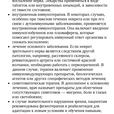
воспаление нерва. Лекарства применяться в виде
таблеток или внутривенных инъекций, в зависимости
от тяжести состояния;
внутривенная иммунотерапия. В некоторых случаях,
особенно при тяжелом течении неврита или при его
связи с аутоиммунными заболеваниями, применяется
внутривенная иммунотерапия. Она включает введение
иммуноглобулинов или плазмафереза, которые
помогают регулировать иммунный ответ организма и
снижать воспаление;
лечение основного заболевания. Если неврит
зрительного нерва является следствием другой
патологии, например, рассеянного склероза,
ревматоидного артрита или системной красной
волчанки, необходимо работать с первопричиной. В
данном случае, терапия включает применение
иммуномодулирующих препаратов, биологических
агентов или других специфических методов лечения;
симптоматическая терапия. В дополнение к основному
лечению, врач назначает препараты для облегчения
сопутствующих симптомов — мигрени, боли в глазах
или светобоязни;
в случае значительного нарушения зрения, пациентам
рекомендована физиотерапия и реабилитация для
адаптации к новым условиям и обучения навыкам,