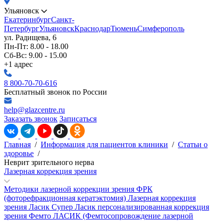
Ульяновск
Екатеринбург
Санкт-
Петербург
Ульяновск
Краснодар
Тюмень
Симферополь
ул. Радищева, 6
Пн-Пт: 8.00 - 18.00
Сб-Вс: 9.00 - 15.00
+1 адрес
8 800-70-70-616
Бесплатный звонок по России
help@glazcentre.ru
Заказать звонок
Записаться
Главная
/
Информация для пациентов клиники
/
Статьи о
здоровье
/
Неврит зрительного нерва
Лазерная коррекция зрения
Методики лазерной коррекции зрения
ФРК
(фоторефракционная кератэктомия)
Лазерная коррекция
зрения Ласик
Супер Ласик персонализированная коррекция
зрения
Фемто ЛАСИК (Фемтосопровождение лазерной