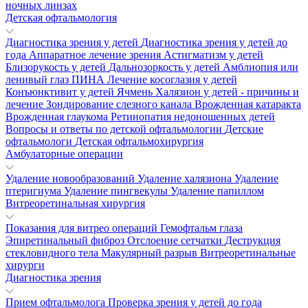
ночных линзах
Детская офтальмология
Диагностика зрения у детей
Диагностика зрения у детей до
года
Аппаратное лечение зрения
Астигматизм у детей
Близорукость у детей
Дальнозоркость у детей
Амблиопия или
ленивый глаз
ПИНА
Лечение косоглазия у детей
Конъюнктивит у детей
Ячмень
Халязион у детей - причины и
лечение
Зондирование слезного канала
Врожденная катаракта
Врожденная глаукома
Ретинопатия недоношенных детей
Вопросы и ответы по детской офтальмологии
Детские
офтальмологи
Детская офтальмохирургия
Амбулаторные операции
Удаление новообразований
Удаление халязиона
Удаление
птеригиума
Удаление пингвекулы
Удаление папиллом
Витреоретинальная хирургия
Показания для витрео операций
Гемофтальм глаза
Эпиретинальный фиброз
Отслоение сетчатки
Деструкция
стекловидного тела
Макулярный разрыв
Витреоретинальные
хирурги
Диагностика зрения
Прием офтальмолога
Проверка зрения у детей до года