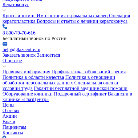
Кератоконус
Кросслингкинг
Имплантация стромальных колец
Операция
кератопластика
Вопросы и ответы о лечении кератоконуса
8 800-70-70-616
Бесплатный звонок по России
help@glazcentre.ru
Заказать звонок
Записаться
О центре
Правовая информация
Профилактика заболеваний зрения
Политика в области качества
Политика в отношении
обработки персональных данных
Специальная оценка
условий труда
Гарантии бесплатной медицинской помощи
Оборудование клиники
Подарочный сертификат
Вакансии в
клинике «ГлазЦентр»
Цены
Отзывы
Акции
Врачи
Пациентам
Контакты