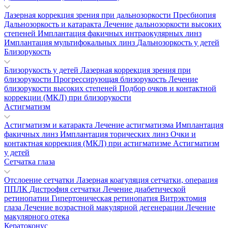
Лазерная коррекция зрения при дальнозоркости
Пресбиопия
Дальнозоркость и катаракта
Лечение дальнозоркости высоких
степеней
Имплантация факичных интраокулярных линз
Имплантация мультифокальных линз
Дальнозоркость у детей
Близорукость
Близорукость у детей
Лазерная коррекция зрения при
близорукости
Прогрессирующая близорукость
Лечение
близорукости высоких степеней
Подбор очков и контактной
коррекции (МКЛ) при близорукости
Астигматизм
Астигматизм и катаракта
Лечение астигматизма
Имплантация
факичных линз
Имплантация торических линз
Очки и
контактная коррекция (МКЛ) при астигматизме
Астигматизм
у детей
Сетчатка глаза
Отслоение сетчатки
Лазерная коагуляция сетчатки, операция
ППЛК
Дистрофия сетчатки
Лечение диабетической
ретинопатии
Гипертоническая ретинопатия
Витрэктомия
глаза
Лечение возрастной макулярной дегенерации
Лечение
макулярного отека
Кератоконус