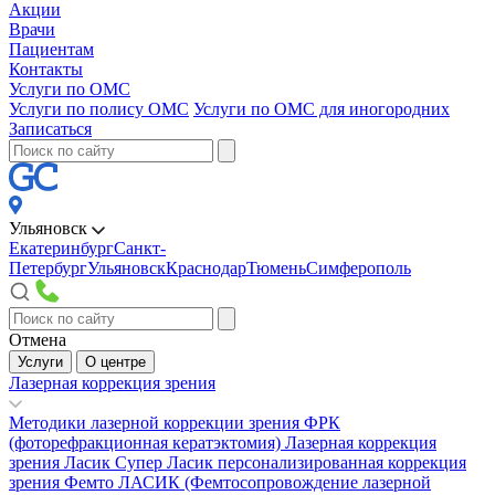
Акции
Врачи
Пациентам
Контакты
Услуги по ОМС
Услуги по полису ОМС
Услуги по ОМС для иногородних
Записаться
Ульяновск
Екатеринбург
Санкт-
Петербург
Ульяновск
Краснодар
Тюмень
Симферополь
Отмена
Услуги
О центре
Лазерная коррекция зрения
Методики лазерной коррекции зрения
ФРК
(фоторефракционная кератэктомия)
Лазерная коррекция
зрения Ласик
Супер Ласик персонализированная коррекция
зрения
Фемто ЛАСИК (Фемтосопровождение лазерной