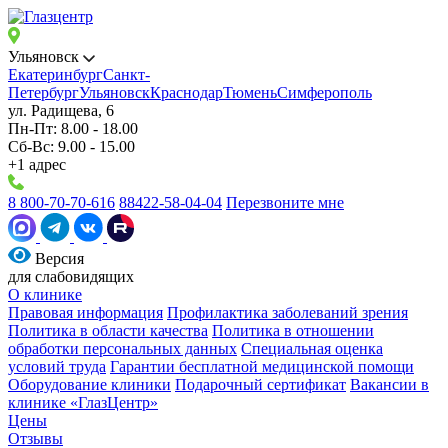
Ульяновск
Екатеринбург
Санкт-
Петербург
Ульяновск
Краснодар
Тюмень
Симферополь
ул. Радищева, 6
Пн-Пт: 8.00 - 18.00
Сб-Вс: 9.00 - 15.00
+1 адрес
8 800-70-70-616
88422-58-04-04
Перезвоните мне
Версия
для слабовидящих
О клинике
Правовая информация
Профилактика заболеваний зрения
Политика в области качества
Политика в отношении
обработки персональных данных
Специальная оценка
условий труда
Гарантии бесплатной медицинской помощи
Оборудование клиники
Подарочный сертификат
Вакансии в
клинике «ГлазЦентр»
Цены
Отзывы