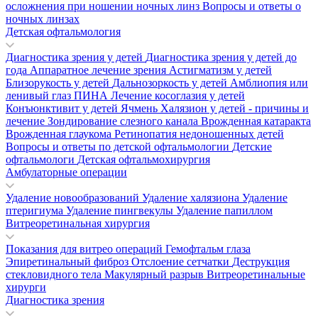
осложнения при ношении ночных линз
Вопросы и ответы о
ночных линзах
Детская офтальмология
Диагностика зрения у детей
Диагностика зрения у детей до
года
Аппаратное лечение зрения
Астигматизм у детей
Близорукость у детей
Дальнозоркость у детей
Амблиопия или
ленивый глаз
ПИНА
Лечение косоглазия у детей
Конъюнктивит у детей
Ячмень
Халязион у детей - причины и
лечение
Зондирование слезного канала
Врожденная катаракта
Врожденная глаукома
Ретинопатия недоношенных детей
Вопросы и ответы по детской офтальмологии
Детские
офтальмологи
Детская офтальмохирургия
Амбулаторные операции
Удаление новообразований
Удаление халязиона
Удаление
птеригиума
Удаление пингвекулы
Удаление папиллом
Витреоретинальная хирургия
Показания для витрео операций
Гемофтальм глаза
Эпиретинальный фиброз
Отслоение сетчатки
Деструкция
стекловидного тела
Макулярный разрыв
Витреоретинальные
хирурги
Диагностика зрения