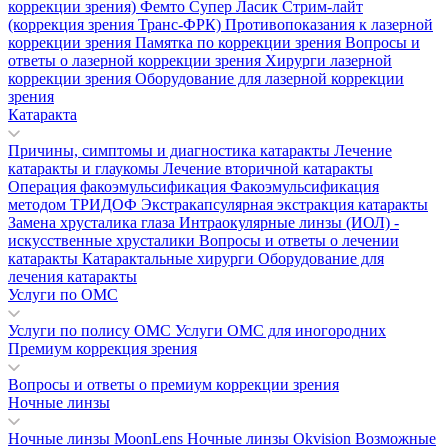
коррекции зрения)
Фемто Супер Ласик
Стрим-лайт
(коррекция зрения Транс-ФРК)
Противопоказания к лазерной
коррекции зрения
Памятка по коррекции зрения
Вопросы и
ответы о лазерной коррекции зрения
Хирурги лазерной
коррекции зрения
Оборудование для лазерной коррекции
зрения
Катаракта
Причины, симптомы и диагностика катаракты
Лечение
катаракты и глаукомы
Лечение вторичной катаракты
Операция факоэмульсификация
Факоэмульсификация
методом ТРИДОФ
Экстракапсулярная экстракция катаракты
Замена хрусталика глаза
Интраокулярные линзы (ИОЛ) -
искусственные хрусталики
Вопросы и ответы о лечении
катаракты
Катарактальные хирурги
Оборудование для
лечения катаракты
Услуги по ОМС
Услуги по полису ОМС
Услуги ОМС для иногородних
Премиум коррекция зрения
Вопросы и ответы о премиум коррекции зрения
Ночные линзы
Ночные линзы MoonLens
Ночные линзы Okvision
Возможные