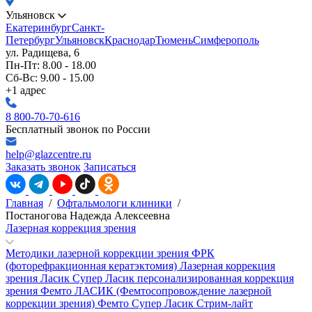
Ульяновск
Екатеринбург
Санкт-
Петербург
Ульяновск
Краснодар
Тюмень
Симферополь
ул. Радищева, 6
Пн-Пт: 8.00 - 18.00
Сб-Вс: 9.00 - 15.00
+1 адрес
8 800-70-70-616
Бесплатный звонок по России
help@glazcentre.ru
Заказать звонок
Записаться
Главная
/
Офтальмологи клиники
/
Постаногова Надежда Алексеевна
Лазерная коррекция зрения
Методики лазерной коррекции зрения
ФРК
(фоторефракционная кератэктомия)
Лазерная коррекция
зрения Ласик
Супер Ласик персонализированная коррекция
зрения
Фемто ЛАСИК (Фемтосопровождение лазерной
коррекции зрения)
Фемто Супер Ласик
Стрим-лайт