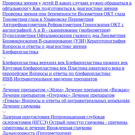
Проверка зрения у детей
В каких случаях нужно обращаться к
офтальмологу
Как подготовиться к диагностике зрения
Проверка зрения при беременности
Визометрия
ОКТ глаза
Тонометрия глаза в Ульяновске
Периметрия
Авторефрактометрия
Рефрактометрия
Гониоскопия
ОКТ с
ангиографией
А и В - сканирование (эхобиометрия)
Пупиллометрия
Офтальмоскопия глазного дна
Линзметрия
Биомикроскопия
В-сканирование (УЗИ)
Кератотопография
Вопросы и ответы о диагностике зрения
Блефаропластика
Блефаропластика верхних век
Блефаропластика нижних век
Круговая блефаропластика век
Пластика азиатского века в
европейское
Вопросы и ответы по блефаропластике
ИВВ Интравитреальное введение препаратов
Лечение препаратом «Эйлеа»
Лечение препаратом «Визкью»
Лечение препаратом «Озурдекс»
Лечение препаратом
«Гемаза»
Вопросы и ответы об интравитреальных инъекциях
Лечение глаукомы
Лазерная иридэктомия
Непроникающая глубокая
склерэктомия (НГСЭ)
Острый приступ глаукомы - причины,
симптомы и лечение
Врожденная глаукома
Дальнозоркость (Гиперметропия)