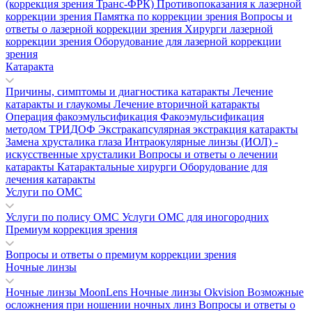
(коррекция зрения Транс-ФРК)
Противопоказания к лазерной
коррекции зрения
Памятка по коррекции зрения
Вопросы и
ответы о лазерной коррекции зрения
Хирурги лазерной
коррекции зрения
Оборудование для лазерной коррекции
зрения
Катаракта
Причины, симптомы и диагностика катаракты
Лечение
катаракты и глаукомы
Лечение вторичной катаракты
Операция факоэмульсификация
Факоэмульсификация
методом ТРИДОФ
Экстракапсулярная экстракция катаракты
Замена хрусталика глаза
Интраокулярные линзы (ИОЛ) -
искусственные хрусталики
Вопросы и ответы о лечении
катаракты
Катарактальные хирурги
Оборудование для
лечения катаракты
Услуги по ОМС
Услуги по полису ОМС
Услуги ОМС для иногородних
Премиум коррекция зрения
Вопросы и ответы о премиум коррекции зрения
Ночные линзы
Ночные линзы MoonLens
Ночные линзы Okvision
Возможные
осложнения при ношении ночных линз
Вопросы и ответы о