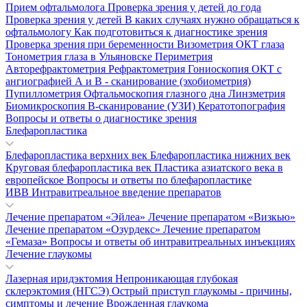
Прием офтальмолога
Проверка зрения у детей до года
Проверка зрения у детей
В каких случаях нужно обращаться к
офтальмологу
Как подготовиться к диагностике зрения
Проверка зрения при беременности
Визометрия
ОКТ глаза
Тонометрия глаза в Ульяновске
Периметрия
Авторефрактометрия
Рефрактометрия
Гониоскопия
ОКТ с
ангиографией
А и В - сканирование (эхобиометрия)
Пупиллометрия
Офтальмоскопия глазного дна
Линзметрия
Биомикроскопия
В-сканирование (УЗИ)
Кератотопография
Вопросы и ответы о диагностике зрения
Блефаропластика
Блефаропластика верхних век
Блефаропластика нижних век
Круговая блефаропластика век
Пластика азиатского века в
европейское
Вопросы и ответы по блефаропластике
ИВВ Интравитреальное введение препаратов
Лечение препаратом «Эйлеа»
Лечение препаратом «Визкью»
Лечение препаратом «Озурдекс»
Лечение препаратом
«Гемаза»
Вопросы и ответы об интравитреальных инъекциях
Лечение глаукомы
Лазерная иридэктомия
Непроникающая глубокая
склерэктомия (НГСЭ)
Острый приступ глаукомы - причины,
симптомы и лечение
Врожденная глаукома