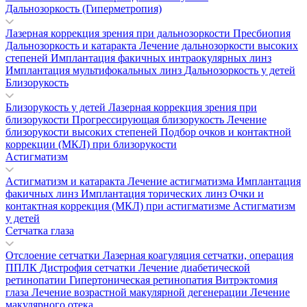
Дальнозоркость (Гиперметропия)
Лазерная коррекция зрения при дальнозоркости
Пресбиопия
Дальнозоркость и катаракта
Лечение дальнозоркости высоких
степеней
Имплантация факичных интраокулярных линз
Имплантация мультифокальных линз
Дальнозоркость у детей
Близорукость
Близорукость у детей
Лазерная коррекция зрения при
близорукости
Прогрессирующая близорукость
Лечение
близорукости высоких степеней
Подбор очков и контактной
коррекции (МКЛ) при близорукости
Астигматизм
Астигматизм и катаракта
Лечение астигматизма
Имплантация
факичных линз
Имплантация торических линз
Очки и
контактная коррекция (МКЛ) при астигматизме
Астигматизм
у детей
Сетчатка глаза
Отслоение сетчатки
Лазерная коагуляция сетчатки, операция
ППЛК
Дистрофия сетчатки
Лечение диабетической
ретинопатии
Гипертоническая ретинопатия
Витрэктомия
глаза
Лечение возрастной макулярной дегенерации
Лечение
макулярного отека