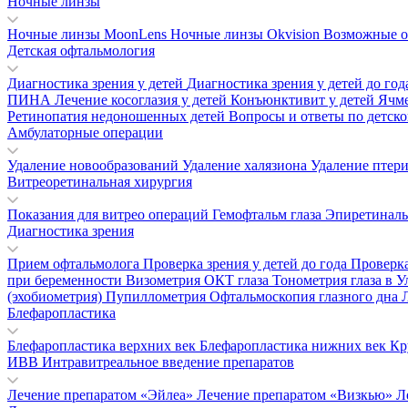
Ночные линзы
Ночные линзы MoonLens
Ночные линзы Okvision
Возможные о
Детская офтальмология
Диагностика зрения у детей
Диагностика зрения у детей до го
ПИНА
Лечение косоглазия у детей
Конъюнктивит у детей
Ячм
Ретинопатия недоношенных детей
Вопросы и ответы по детск
Амбулаторные операции
Удаление новообразований
Удаление халязиона
Удаление птер
Витреоретинальная хирургия
Показания для витрео операций
Гемофтальм глаза
Эпиретинал
Диагностика зрения
Прием офтальмолога
Проверка зрения у детей до года
Проверка
при беременности
Визометрия
ОКТ глаза
Тонометрия глаза в 
(эхобиометрия)
Пупиллометрия
Офтальмоскопия глазного дна
Блефаропластика
Блефаропластика верхних век
Блефаропластика нижних век
Кр
ИВВ Интравитреальное введение препаратов
Лечение препаратом «Эйлеа»
Лечение препаратом «Визкью»
Л