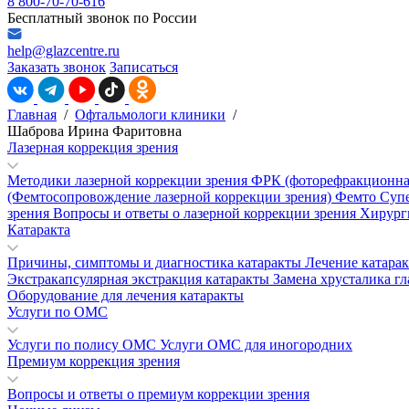
8 800-70-70-616
Бесплатный звонок по России
help@glazcentre.ru
Заказать звонок
Записаться
Главная
/
Офтальмологи клиники
/
Шаброва Ирина Фаритовна
Лазерная коррекция зрения
Методики лазерной коррекции зрения
ФРК (фоторефракционна
(Фемтосопровождение лазерной коррекции зрения)
Фемто Суп
зрения
Вопросы и ответы о лазерной коррекции зрения
Хирург
Катаракта
Причины, симптомы и диагностика катаракты
Лечение катара
Экстракапсулярная экстракция катаракты
Замена хрусталика гл
Оборудование для лечения катаракты
Услуги по ОМС
Услуги по полису ОМС
Услуги ОМС для иногородних
Премиум коррекция зрения
Вопросы и ответы о премиум коррекции зрения