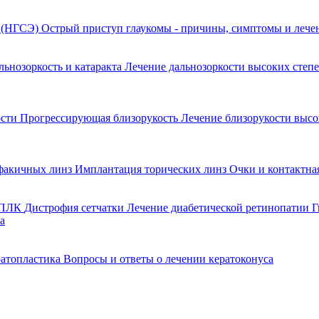
я (НГСЭ)
Острый приступ глаукомы - причины, симптомы и леч
льнозоркость и катаракта
Лечение дальнозоркости высоких степ
ости
Прогрессирующая близорукость
Лечение близорукости выс
факичных линз
Имплантация торических линз
Очки и контактна
 ППЛК
Дистрофия сетчатки
Лечение диабетической ретинопатии
Г
а
ратопластика
Вопросы и ответы о лечении кератоконуса