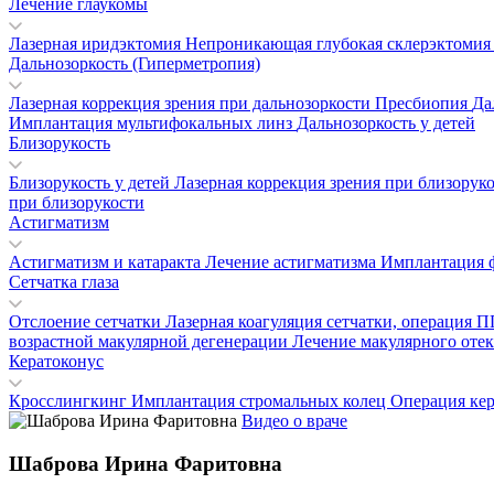
Лечение глаукомы
Лазерная иридэктомия
Непроникающая глубокая склерэктоми
Дальнозоркость (Гиперметропия)
Лазерная коррекция зрения при дальнозоркости
Пресбиопия
Да
Имплантация мультифокальных линз
Дальнозоркость у детей
Близорукость
Близорукость у детей
Лазерная коррекция зрения при близорук
при близорукости
Астигматизм
Астигматизм и катаракта
Лечение астигматизма
Имплантация 
Сетчатка глаза
Отслоение сетчатки
Лазерная коагуляция сетчатки, операция
возрастной макулярной дегенерации
Лечение макулярного отек
Кератоконус
Кросслингкинг
Имплантация стромальных колец
Операция ке
Видео о враче
Шаброва Ирина Фаритовна