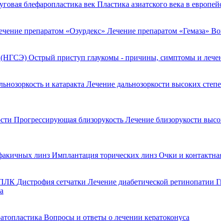
уговая блефаропластика век
Пластика азиатского века в европе
ечение препаратом «Озурдекс»
Лечение препаратом «Гемаза»
Во
я (НГСЭ)
Острый приступ глаукомы - причины, симптомы и леч
льнозоркость и катаракта
Лечение дальнозоркости высоких степ
ости
Прогрессирующая близорукость
Лечение близорукости выс
факичных линз
Имплантация торических линз
Очки и контактна
 ППЛК
Дистрофия сетчатки
Лечение диабетической ретинопатии
Г
а
ратопластика
Вопросы и ответы о лечении кератоконуса