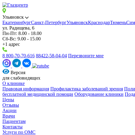
Ульяновск
Екатеринбург
Санкт-Петербург
Ульяновск
Краснодар
Тюмень
Сим
ул. Радищева, 6
Пн-Пт: 8.00 - 18.00
Сб-Вс: 9.00 - 15.00
+1 адрес
8 800-70-70-616
88422-58-04-04
Перезвоните мне
Версия
для слабовидящих
О клинике
Правовая информация
Профилактика заболеваний зрения
Поли
бесплатной медицинской помощи
Оборудование клиники
Пода
Цены
Отзывы
Акции
Врачи
Пациентам
Контакты
Услуги по ОМС