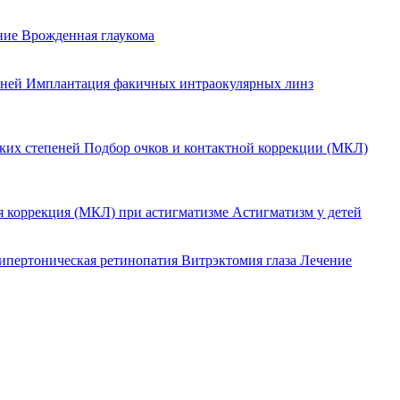
ение
Врожденная глаукома
еней
Имплантация факичных интраокулярных линз
оких степеней
Подбор очков и контактной коррекции (МКЛ)
я коррекция (МКЛ) при астигматизме
Астигматизм у детей
ипертоническая ретинопатия
Витрэктомия глаза
Лечение