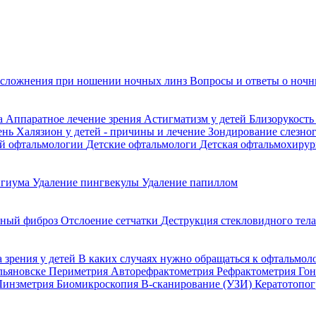
сложнения при ношении ночных линз
Вопросы и ответы о ночн
да
Аппаратное лечение зрения
Астигматизм у детей
Близорукость
ень
Халязион у детей - причины и лечение
Зондирование слезно
ой офтальмологии
Детские офтальмологи
Детская офтальмохирур
игиума
Удаление пингвекулы
Удаление папиллом
ьный фиброз
Отслоение сетчатки
Деструкция стекловидного тел
 зрения у детей
В каких случаях нужно обращаться к офтальмол
Ульяновске
Периметрия
Авторефрактометрия
Рефрактометрия
Го
Линзметрия
Биомикроскопия
В-сканирование (УЗИ)
Кератотопо