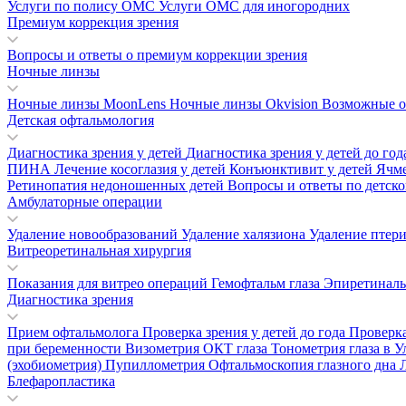
Услуги по полису ОМС
Услуги ОМС для иногородних
Премиум коррекция зрения
Вопросы и ответы о премиум коррекции зрения
Ночные линзы
Ночные линзы MoonLens
Ночные линзы Okvision
Возможные о
Детская офтальмология
Диагностика зрения у детей
Диагностика зрения у детей до го
ПИНА
Лечение косоглазия у детей
Конъюнктивит у детей
Ячм
Ретинопатия недоношенных детей
Вопросы и ответы по детск
Амбулаторные операции
Удаление новообразований
Удаление халязиона
Удаление птер
Витреоретинальная хирургия
Показания для витрео операций
Гемофтальм глаза
Эпиретинал
Диагностика зрения
Прием офтальмолога
Проверка зрения у детей до года
Проверка
при беременности
Визометрия
ОКТ глаза
Тонометрия глаза в 
(эхобиометрия)
Пупиллометрия
Офтальмоскопия глазного дна
Блефаропластика