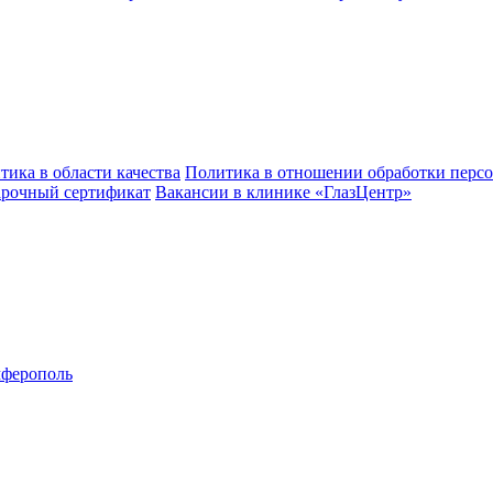
тика в области качества
Политика в отношении обработки перс
рочный сертификат
Вакансии в клинике «ГлазЦентр»
ферополь