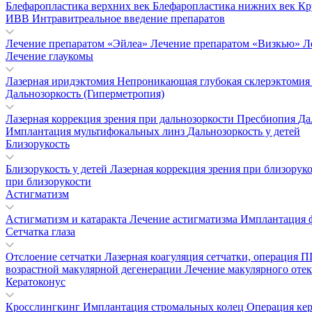
Блефаропластика верхних век
Блефаропластика нижних век
Кр
ИВВ Интравитреальное введение препаратов
Лечение препаратом «Эйлеа»
Лечение препаратом «Визкью»
Л
Лечение глаукомы
Лазерная иридэктомия
Непроникающая глубокая склерэктоми
Дальнозоркость (Гиперметропия)
Лазерная коррекция зрения при дальнозоркости
Пресбиопия
Да
Имплантация мультифокальных линз
Дальнозоркость у детей
Близорукость
Близорукость у детей
Лазерная коррекция зрения при близорук
при близорукости
Астигматизм
Астигматизм и катаракта
Лечение астигматизма
Имплантация 
Сетчатка глаза
Отслоение сетчатки
Лазерная коагуляция сетчатки, операция
возрастной макулярной дегенерации
Лечение макулярного отек
Кератоконус
Кросслингкинг
Имплантация стромальных колец
Операция ке