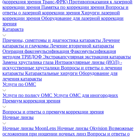
(коррекция зрения Транс-ФРК)
Противопоказания к лазерной
коррекции зрения
Памятка по коррекции зрения
Вопросы и
ответы о лазерной коррекции зрения
Хирурги лазерной
коррекции зрения
Оборудование для лазерной коррекции
зрения
Катаракта
Причины, симптомы и диагностика катаракты
Лечение
катаракты и глаукомы
Лечение вторичной катаракты
Операция факоэмульсификация
Факоэмульсификация
методом ТРИДОФ
Экстракапсулярная экстракция катаракты
Замена хрусталика глаза
Интраокулярные линзы (ИОЛ) -
искусственные хрусталики
Вопросы и ответы о лечении
катаракты
Катарактальные хирурги
Оборудование для
лечения катаракты
Услуги по ОМС
Услуги по полису ОМС
Услуги ОМС для иногородних
Премиум коррекция зрения
Вопросы и ответы о премиум коррекции зрения
Ночные линзы
Ночные линзы MoonLens
Ночные линзы Okvision
Возможные
осложнения при ношении ночных линз
Вопросы и ответы о