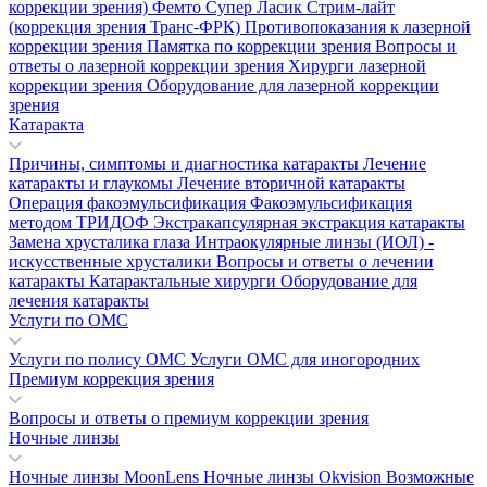
коррекции зрения)
Фемто Супер Ласик
Стрим-лайт
(коррекция зрения Транс-ФРК)
Противопоказания к лазерной
коррекции зрения
Памятка по коррекции зрения
Вопросы и
ответы о лазерной коррекции зрения
Хирурги лазерной
коррекции зрения
Оборудование для лазерной коррекции
зрения
Катаракта
Причины, симптомы и диагностика катаракты
Лечение
катаракты и глаукомы
Лечение вторичной катаракты
Операция факоэмульсификация
Факоэмульсификация
методом ТРИДОФ
Экстракапсулярная экстракция катаракты
Замена хрусталика глаза
Интраокулярные линзы (ИОЛ) -
искусственные хрусталики
Вопросы и ответы о лечении
катаракты
Катарактальные хирурги
Оборудование для
лечения катаракты
Услуги по ОМС
Услуги по полису ОМС
Услуги ОМС для иногородних
Премиум коррекция зрения
Вопросы и ответы о премиум коррекции зрения
Ночные линзы
Ночные линзы MoonLens
Ночные линзы Okvision
Возможные