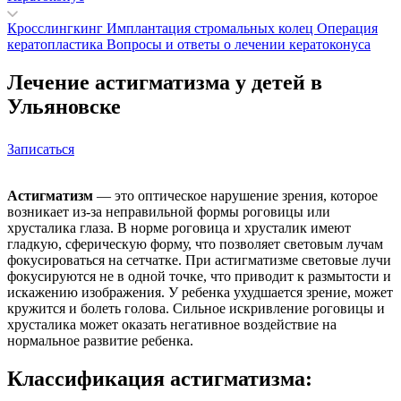
Кросслингкинг
Имплантация стромальных колец
Операция
кератопластика
Вопросы и ответы о лечении кератоконуса
Лечение астигматизма у детей в
Ульяновске
Записаться
Астигматизм
— это оптическое нарушение зрения, которое
возникает из-за неправильной формы роговицы или
хрусталика глаза. В норме роговица и хрусталик имеют
гладкую, сферическую форму, что позволяет световым лучам
фокусироваться на сетчатке. При астигматизме световые лучи
фокусируются не в одной точке, что приводит к размытости и
искажению изображения. У ребенка ухудшается зрение, может
кружится и болеть голова. Сильное искривление роговицы и
хрусталика может оказать негативное воздействие на
нормальное развитие ребенка.
Классификация астигматизма: