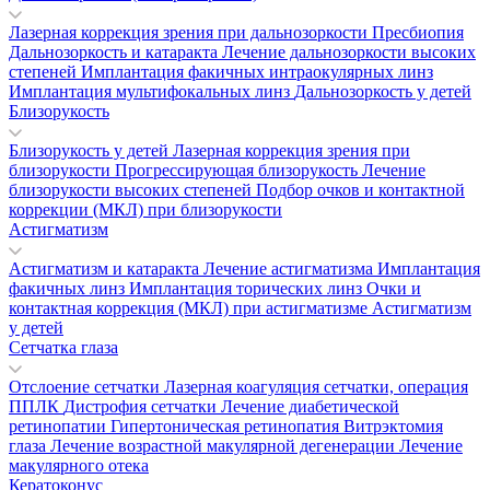
Лазерная коррекция зрения при дальнозоркости
Пресбиопия
Дальнозоркость и катаракта
Лечение дальнозоркости высоких
степеней
Имплантация факичных интраокулярных линз
Имплантация мультифокальных линз
Дальнозоркость у детей
Близорукость
Близорукость у детей
Лазерная коррекция зрения при
близорукости
Прогрессирующая близорукость
Лечение
близорукости высоких степеней
Подбор очков и контактной
коррекции (МКЛ) при близорукости
Астигматизм
Астигматизм и катаракта
Лечение астигматизма
Имплантация
факичных линз
Имплантация торических линз
Очки и
контактная коррекция (МКЛ) при астигматизме
Астигматизм
у детей
Сетчатка глаза
Отслоение сетчатки
Лазерная коагуляция сетчатки, операция
ППЛК
Дистрофия сетчатки
Лечение диабетической
ретинопатии
Гипертоническая ретинопатия
Витрэктомия
глаза
Лечение возрастной макулярной дегенерации
Лечение
макулярного отека
Кератоконус