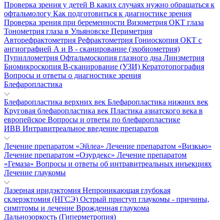
Проверка зрения у детей
В каких случаях нужно обращаться к
офтальмологу
Как подготовиться к диагностике зрения
Проверка зрения при беременности
Визометрия
ОКТ глаза
Тонометрия глаза в Ульяновске
Периметрия
Авторефрактометрия
Рефрактометрия
Гониоскопия
ОКТ с
ангиографией
А и В - сканирование (эхобиометрия)
Пупиллометрия
Офтальмоскопия глазного дна
Линзметрия
Биомикроскопия
В-сканирование (УЗИ)
Кератотопография
Вопросы и ответы о диагностике зрения
Блефаропластика
Блефаропластика верхних век
Блефаропластика нижних век
Круговая блефаропластика век
Пластика азиатского века в
европейское
Вопросы и ответы по блефаропластике
ИВВ Интравитреальное введение препаратов
Лечение препаратом «Эйлеа»
Лечение препаратом «Визкью»
Лечение препаратом «Озурдекс»
Лечение препаратом
«Гемаза»
Вопросы и ответы об интравитреальных инъекциях
Лечение глаукомы
Лазерная иридэктомия
Непроникающая глубокая
склерэктомия (НГСЭ)
Острый приступ глаукомы - причины,
симптомы и лечение
Врожденная глаукома
Дальнозоркость (Гиперметропия)