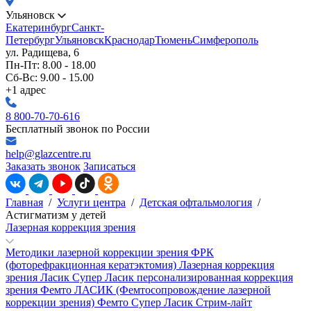
Ульяновск
Екатеринбург
Санкт-
Петербург
Ульяновск
Краснодар
Тюмень
Симферополь
ул. Радищева, 6
Пн-Пт: 8.00 - 18.00
Сб-Вс: 9.00 - 15.00
+1 адрес
8 800-70-70-616
Бесплатный звонок по России
help@glazcentre.ru
Заказать звонок
Записаться
Главная
/
Услуги центра
/
Детская офтальмология
/
Астигматизм у детей
Лазерная коррекция зрения
Методики лазерной коррекции зрения
ФРК
(фоторефракционная кератэктомия)
Лазерная коррекция
зрения Ласик
Супер Ласик персонализированная коррекция
зрения
Фемто ЛАСИК (Фемтосопровождение лазерной
коррекции зрения)
Фемто Супер Ласик
Стрим-лайт