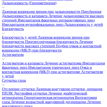
Дальнозоркость (Гиперметропия)
Лазерная коррекция зрения при дальнозоркости
Пресбиопия
Дальнозоркость и катаракта
Лечение дальнозоркости высоких
степеней
Имплантация факичных интраокулярных линз
Имплантация мультифокальных линз
Дальнозоркость у детей
Близорукость
Близорукость у детей
Лазерная коррекция зрения при
близорукости
Прогрессирующая близорукость
Лечение
близорукости высоких степеней
Подбор очков и контактной
коррекции (МКЛ) при близорукости
Астигматизм
Астигматизм и катаракта
Лечение астигматизма
Имплантация
факичных линз
Имплантация торических линз
Очки и
контактная коррекция (МКЛ) при астигматизме
Астигматизм
у детей
Сетчатка глаза
Отслоение сетчатки
Лазерная коагуляция сетчатки, операция
ППЛК
Дистрофия сетчатки
Лечение диабетической
ретинопатии
Гипертоническая ретинопатия
Витрэктомия
глаза
Лечение возрастной макулярной дегенерации
Лечение
макулярного отека