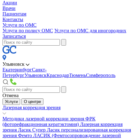
Акции
Врачи
Пациентам
Контакты
Услуги по ОМС
Услуги по полису ОМС
Услуги по ОМС для иногородних
Записаться
Ульяновск
Екатеринбург
Санкт-
Петербург
Ульяновск
Краснодар
Тюмень
Симферополь
Отмена
Услуги
О центре
Лазерная коррекция зрения
Методики лазерной коррекции зрения
ФРК
(фоторефракционная кератэктомия)
Лазерная коррекция
зрения Ласик
Супер Ласик персонализированная коррекция
зрения
Фемто ЛАСИК (Фемтосопровождение лазерной