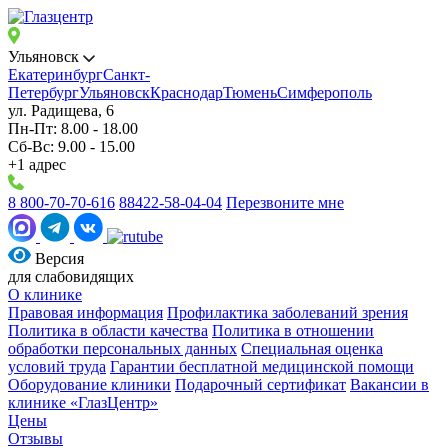
Ульяновск
Екатеринбург
Санкт-
Петербург
Ульяновск
Краснодар
Тюмень
Симферополь
ул. Радищева, 6
Пн-Пт: 8.00 - 18.00
Сб-Вс: 9.00 - 15.00
+1 адрес
8 800-70-70-616
88422-58-04-04
Перезвоните мне
Версия
для слабовидящих
О клинике
Правовая информация
Профилактика заболеваний зрения
Политика в области качества
Политика в отношении
обработки персональных данных
Специальная оценка
условий труда
Гарантии бесплатной медицинской помощи
Оборудование клиники
Подарочный сертификат
Вакансии в
клинике «ГлазЦентр»
Цены
Отзывы