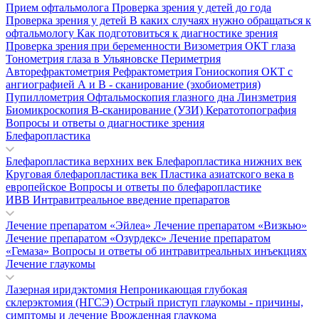
Прием офтальмолога
Проверка зрения у детей до года
Проверка зрения у детей
В каких случаях нужно обращаться к
офтальмологу
Как подготовиться к диагностике зрения
Проверка зрения при беременности
Визометрия
ОКТ глаза
Тонометрия глаза в Ульяновске
Периметрия
Авторефрактометрия
Рефрактометрия
Гониоскопия
ОКТ с
ангиографией
А и В - сканирование (эхобиометрия)
Пупиллометрия
Офтальмоскопия глазного дна
Линзметрия
Биомикроскопия
В-сканирование (УЗИ)
Кератотопография
Вопросы и ответы о диагностике зрения
Блефаропластика
Блефаропластика верхних век
Блефаропластика нижних век
Круговая блефаропластика век
Пластика азиатского века в
европейское
Вопросы и ответы по блефаропластике
ИВВ Интравитреальное введение препаратов
Лечение препаратом «Эйлеа»
Лечение препаратом «Визкью»
Лечение препаратом «Озурдекс»
Лечение препаратом
«Гемаза»
Вопросы и ответы об интравитреальных инъекциях
Лечение глаукомы
Лазерная иридэктомия
Непроникающая глубокая
склерэктомия (НГСЭ)
Острый приступ глаукомы - причины,
симптомы и лечение
Врожденная глаукома