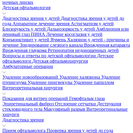
ночных линзах
Детская офтальмология
Диагностика зрения у детей
Диагностика зрения у детей до
года
Аппаратное лечение зрения
Астигматизм у детей
Близорукость у детей
Дальнозоркость у детей
Амблиопия или
ленивый глаз
ПИНА
Лечение косоглазия у детей
Конъюнктивит у детей
Ячмень
Халязион у детей - причины и
лечение
Зондирование слезного канала
Врожденная катаракта
Врожденная глаукома
Ретинопатия недоношенных детей
Вопросы и ответы по детской офтальмологии
Детские
офтальмологи
Детская офтальмохирургия
Амбулаторные операции
Удаление новообразований
Удаление халязиона
Удаление
птеригиума
Удаление пингвекулы
Удаление папиллом
Витреоретинальная хирургия
Показания для витрео операций
Гемофтальм глаза
Эпиретинальный фиброз
Отслоение сетчатки
Деструкция
стекловидного тела
Макулярный разрыв
Витреоретинальные
хирурги
Диагностика зрения
Прием офтальмолога
Проверка зрения у детей до года