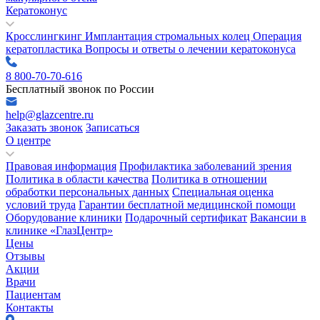
Кератоконус
Кросслингкинг
Имплантация стромальных колец
Операция
кератопластика
Вопросы и ответы о лечении кератоконуса
8 800-70-70-616
Бесплатный звонок по России
help@glazcentre.ru
Заказать звонок
Записаться
О центре
Правовая информация
Профилактика заболеваний зрения
Политика в области качества
Политика в отношении
обработки персональных данных
Специальная оценка
условий труда
Гарантии бесплатной медицинской помощи
Оборудование клиники
Подарочный сертификат
Вакансии в
клинике «ГлазЦентр»
Цены
Отзывы
Акции
Врачи
Пациентам
Контакты