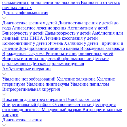
осложнения при ношении ночных линз
Вопросы и ответы о
ночных линзах
Детская офтальмология
Диагностика зрения у детей
Диагностика зрения у детей до
года
Аппаратное лечение зрения
Астигматизм у детей
Близорукость у детей
Дальнозоркость у детей
Амблиопия или
ленивый глаз
ПИНА
Лечение косоглазия у детей
Конъюнктивит у детей
Ячмень
Халязион у детей - причины и
лечение
Зондирование слезного канала
Врожденная катаракта
Врожденная глаукома
Ретинопатия недоношенных детей
Вопросы и ответы по детской офтальмологии
Детские
офтальмологи
Детская офтальмохирургия
Амбулаторные операции
Удаление новообразований
Удаление халязиона
Удаление
птеригиума
Удаление пингвекулы
Удаление папиллом
Витреоретинальная хирургия
Показания для витрео операций
Гемофтальм глаза
Эпиретинальный фиброз
Отслоение сетчатки
Деструкция
стекловидного тела
Макулярный разрыв
Витреоретинальные
хирурги
Диагностика зрения