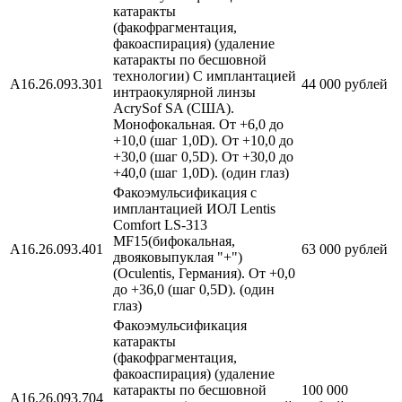
катаракты
(факофрагментация,
факоаспирация) (удаление
катаракты по бесшовной
технологии) C имплантацией
А16.26.093.301
44 000 рублей
интраокулярной линзы
AcrySof SA (США).
Монофокальная. От +6,0 до
+10,0 (шаг 1,0D). От +10,0 до
+30,0 (шаг 0,5D). От +30,0 до
+40,0 (шаг 1,0D). (один глаз)
Факоэмульсификация с
имплантацией ИОЛ Lentis
Comfort LS-313
MF15(бифокальная,
А16.26.093.401
63 000 рублей
двояковыпуклая "+")
(Oculentis, Германия). От +0,0
до +36,0 (шаг 0,5D). (один
глаз)
Факоэмульсификация
катаракты
(факофрагментация,
факоаспирация) (удаление
катаракты по бесшовной
100 000
А16.26.093.704