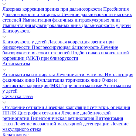
Лазерная коррекция зрения при дальнозоркости
Пресбиопия
Дальнозоркость и катаракта
Лечение дальнозоркости высоких
степеней
Имплантация факичных интраокулярных линз
Имплантация мультифокальных линз
Дальнозоркость у детей
Близорукость
Близорукость у детей
Лазерная коррекция зрения при
близорукости
Прогрессирующая близорукость
Лечение
близорукости высоких степеней
Подбор очков и контактной
коррекции (МКЛ) при близорукости
Астигматизм
Астигматизм и катаракта
Лечение астигматизма
Имплантация
факичных линз
Имплантация торических линз
Очки и
контактная коррекция (МКЛ) при астигматизме
Астигматизм
у детей
Сетчатка глаза
Отслоение сетчатки
Лазерная коагуляция сетчатки, операция
ППЛК
Дистрофия сетчатки
Лечение диабетической
ретинопатии
Гипертоническая ретинопатия
Витрэктомия
глаза
Лечение возрастной макулярной дегенерации
Лечение
макулярного отека
Кератоконус