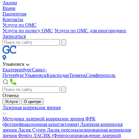
Акции
Врачи
Пациентам
Контакты
Услуги по ОМС
Услуги по полису ОМС
Услуги по ОМС для иногородних
Записаться
Ульяновск
Екатеринбург
Санкт-
Петербург
Ульяновск
Краснодар
Тюмень
Симферополь
Отмена
Услуги
О центре
Лазерная коррекция зрения
Методики лазерной коррекции зрения
ФРК
(фоторефракционная кератэктомия)
Лазерная коррекция
зрения Ласик
Супер Ласик персонализированная коррекция
зрения
Фемто ЛАСИК (Фемтосопровождение лазерной