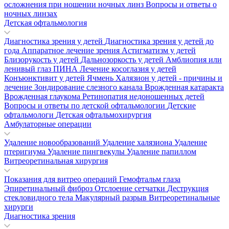
осложнения при ношении ночных линз
Вопросы и ответы о
ночных линзах
Детская офтальмология
Диагностика зрения у детей
Диагностика зрения у детей до
года
Аппаратное лечение зрения
Астигматизм у детей
Близорукость у детей
Дальнозоркость у детей
Амблиопия или
ленивый глаз
ПИНА
Лечение косоглазия у детей
Конъюнктивит у детей
Ячмень
Халязион у детей - причины и
лечение
Зондирование слезного канала
Врожденная катаракта
Врожденная глаукома
Ретинопатия недоношенных детей
Вопросы и ответы по детской офтальмологии
Детские
офтальмологи
Детская офтальмохирургия
Амбулаторные операции
Удаление новообразований
Удаление халязиона
Удаление
птеригиума
Удаление пингвекулы
Удаление папиллом
Витреоретинальная хирургия
Показания для витрео операций
Гемофтальм глаза
Эпиретинальный фиброз
Отслоение сетчатки
Деструкция
стекловидного тела
Макулярный разрыв
Витреоретинальные
хирурги
Диагностика зрения