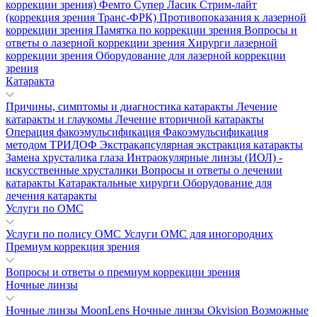
коррекции зрения)
Фемто Супер Ласик
Стрим-лайт
(коррекция зрения Транс-ФРК)
Противопоказания к лазерной
коррекции зрения
Памятка по коррекции зрения
Вопросы и
ответы о лазерной коррекции зрения
Хирурги лазерной
коррекции зрения
Оборудование для лазерной коррекции
зрения
Катаракта
Причины, симптомы и диагностика катаракты
Лечение
катаракты и глаукомы
Лечение вторичной катаракты
Операция факоэмульсификация
Факоэмульсификация
методом ТРИДОФ
Экстракапсулярная экстракция катаракты
Замена хрусталика глаза
Интраокулярные линзы (ИОЛ) -
искусственные хрусталики
Вопросы и ответы о лечении
катаракты
Катарактальные хирурги
Оборудование для
лечения катаракты
Услуги по ОМС
Услуги по полису ОМС
Услуги ОМС для иногородних
Премиум коррекция зрения
Вопросы и ответы о премиум коррекции зрения
Ночные линзы
Ночные линзы MoonLens
Ночные линзы Okvision
Возможные