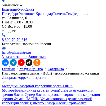
Ульяновск
Екатеринбург
Санкт-
Петербург
Ульяновск
Краснодар
Тюмень
Симферополь
ул. Радищева, 6
Пн-Пт: 8.00 - 18.00
Сб-Вс: 9.00 - 15.00
+1 адрес
8 800-70-70-616
Бесплатный звонок по России
help@glazcentre.ru
Заказать звонок
Записаться
Главная
/
Услуги центра
/
Катаракта
/
Интраокулярные линзы (ИОЛ) - искусственные хрусталики
Лазерная коррекция зрения
Методики лазерной коррекции зрения
ФРК
(фоторефракционная кератэктомия)
Лазерная коррекция
зрения Ласик
Супер Ласик персонализированная коррекция
зрения
Фемто ЛАСИК (Фемтосопровождение лазерной
коррекции зрения)
Фемто Супер Ласик
Стрим-лайт