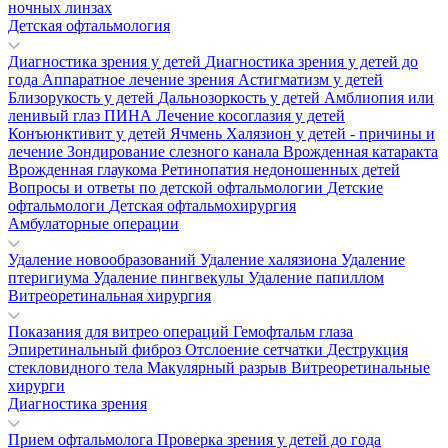
ночных линзах
Детская офтальмология
Диагностика зрения у детей
Диагностика зрения у детей до
года
Аппаратное лечение зрения
Астигматизм у детей
Близорукость у детей
Дальнозоркость у детей
Амблиопия или
ленивый глаз
ПИНА
Лечение косоглазия у детей
Конъюнктивит у детей
Ячмень
Халязион у детей - причины и
лечение
Зондирование слезного канала
Врожденная катаракта
Врожденная глаукома
Ретинопатия недоношенных детей
Вопросы и ответы по детской офтальмологии
Детские
офтальмологи
Детская офтальмохирургия
Амбулаторные операции
Удаление новообразований
Удаление халязиона
Удаление
птеригиума
Удаление пингвекулы
Удаление папиллом
Витреоретинальная хирургия
Показания для витрео операций
Гемофтальм глаза
Эпиретинальный фиброз
Отслоение сетчатки
Деструкция
стекловидного тела
Макулярный разрыв
Витреоретинальные
хирурги
Диагностика зрения
Прием офтальмолога
Проверка зрения у детей до года