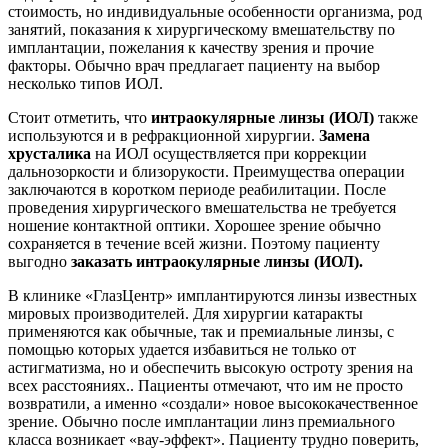
стоимость, но индивидуальные особенности организма, род
занятий, показания к хирургическому вмешательству по
имплантации, пожелания к качеству зрения и прочие
факторы. Обычно врач предлагает пациенту на выбор
несколько типов ИОЛ.
Стоит отметить, что
интраокулярные линзы (ИОЛ)
также
используются и в рефракционной хирургии.
Замена
хрусталика
на ИОЛ осуществляется при коррекции
дальнозоркости и близорукости. Преимущества операции
заключаются в коротком периоде реабилитации. После
проведения хирургического вмешательства не требуется
ношение контактной оптики. Хорошее зрение обычно
сохраняется в течение всей жизни. Поэтому пациенту
выгодно
заказать интраокулярные линзы (ИОЛ).
В клинике «ГлазЦентр» имплантируются линзы известных
мировых производителей. Для хирургии катаракты
применяются как обычные, так и премиальные линзы, с
помощью которых удается избавиться не только от
астигматизма, но и обеспечить высокую остроту зрения на
всех расстояниях.. Пациенты отмечают, что им не просто
возвратили, а именно «создали» новое высококачественное
зрение. Обычно после имплантации линз премиального
класса возникает «вау-эффект». Пациенту трудно поверить,