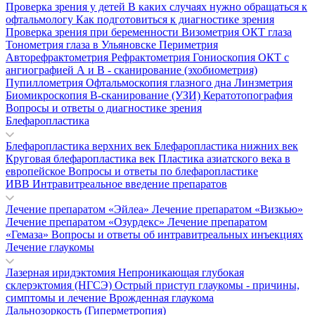
Проверка зрения у детей
В каких случаях нужно обращаться к
офтальмологу
Как подготовиться к диагностике зрения
Проверка зрения при беременности
Визометрия
ОКТ глаза
Тонометрия глаза в Ульяновске
Периметрия
Авторефрактометрия
Рефрактометрия
Гониоскопия
ОКТ с
ангиографией
А и В - сканирование (эхобиометрия)
Пупиллометрия
Офтальмоскопия глазного дна
Линзметрия
Биомикроскопия
В-сканирование (УЗИ)
Кератотопография
Вопросы и ответы о диагностике зрения
Блефаропластика
Блефаропластика верхних век
Блефаропластика нижних век
Круговая блефаропластика век
Пластика азиатского века в
европейское
Вопросы и ответы по блефаропластике
ИВВ Интравитреальное введение препаратов
Лечение препаратом «Эйлеа»
Лечение препаратом «Визкью»
Лечение препаратом «Озурдекс»
Лечение препаратом
«Гемаза»
Вопросы и ответы об интравитреальных инъекциях
Лечение глаукомы
Лазерная иридэктомия
Непроникающая глубокая
склерэктомия (НГСЭ)
Острый приступ глаукомы - причины,
симптомы и лечение
Врожденная глаукома
Дальнозоркость (Гиперметропия)