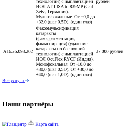
технологии) с имплантацией
рублей
ИОЛ AT LISA tri 839MP (Carl
Zeiss, Германия).
Мультифокальные. От +0,0 до
+32,0 (шаг 0,5D). (один глаз)
Факоэмульсификация
катаракты
(факофрагментация,
факоаспирация) (удаление
катаракты по бесшовной
А16.26.093.202
37 000 рублей
технологии) с имплантацией
ИОЛ OcuFlex RYCF (Индия).
Монофокальная. От -10,0 до
+30,0 (шаг 0,5D). От +30,0 до
+40,0 (шаг 1,0D). (один глаз)
Все услуги
Наши партнёры
Карта сайта