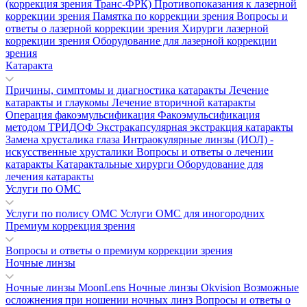
(коррекция зрения Транс-ФРК)
Противопоказания к лазерной
коррекции зрения
Памятка по коррекции зрения
Вопросы и
ответы о лазерной коррекции зрения
Хирурги лазерной
коррекции зрения
Оборудование для лазерной коррекции
зрения
Катаракта
Причины, симптомы и диагностика катаракты
Лечение
катаракты и глаукомы
Лечение вторичной катаракты
Операция факоэмульсификация
Факоэмульсификация
методом ТРИДОФ
Экстракапсулярная экстракция катаракты
Замена хрусталика глаза
Интраокулярные линзы (ИОЛ) -
искусственные хрусталики
Вопросы и ответы о лечении
катаракты
Катарактальные хирурги
Оборудование для
лечения катаракты
Услуги по ОМС
Услуги по полису ОМС
Услуги ОМС для иногородних
Премиум коррекция зрения
Вопросы и ответы о премиум коррекции зрения
Ночные линзы
Ночные линзы MoonLens
Ночные линзы Okvision
Возможные
осложнения при ношении ночных линз
Вопросы и ответы о