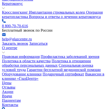
Кератоконус
Кросслингкинг
Имплантация стромальных колец
Операция
кератопластика
Вопросы и ответы о лечении кератоконуса
8 800-70-70-616
Бесплатный звонок по России
help@glazcentre.ru
Заказать звонок
Записаться
О центре
Правовая информация
Профилактика заболеваний зрения
Политика в области качества
Политика в отношении
обработки персональных данных
Специальная оценка
условий труда
Гарантии бесплатной медицинской помощи
Оборудование клиники
Подарочный сертификат
Вакансии в
клинике «ГлазЦентр»
Цены
Отзывы
Акции
Врачи
Пациентам
Контакты