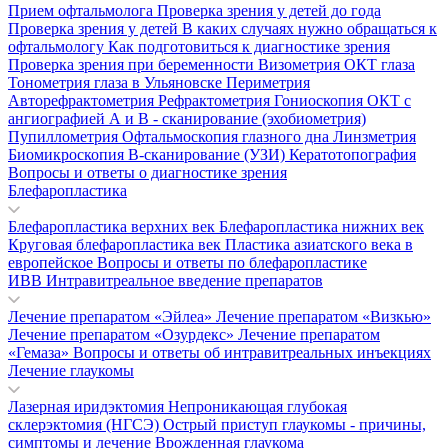
Прием офтальмолога
Проверка зрения у детей до года
Проверка зрения у детей
В каких случаях нужно обращаться к
офтальмологу
Как подготовиться к диагностике зрения
Проверка зрения при беременности
Визометрия
ОКТ глаза
Тонометрия глаза в Ульяновске
Периметрия
Авторефрактометрия
Рефрактометрия
Гониоскопия
ОКТ с
ангиографией
А и В - сканирование (эхобиометрия)
Пупиллометрия
Офтальмоскопия глазного дна
Линзметрия
Биомикроскопия
В-сканирование (УЗИ)
Кератотопография
Вопросы и ответы о диагностике зрения
Блефаропластика
Блефаропластика верхних век
Блефаропластика нижних век
Круговая блефаропластика век
Пластика азиатского века в
европейское
Вопросы и ответы по блефаропластике
ИВВ Интравитреальное введение препаратов
Лечение препаратом «Эйлеа»
Лечение препаратом «Визкью»
Лечение препаратом «Озурдекс»
Лечение препаратом
«Гемаза»
Вопросы и ответы об интравитреальных инъекциях
Лечение глаукомы
Лазерная иридэктомия
Непроникающая глубокая
склерэктомия (НГСЭ)
Острый приступ глаукомы - причины,
симптомы и лечение
Врожденная глаукома