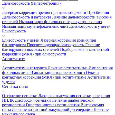
Дальнозоркость (Гиперметропия)
Лазерная коррекция зрения при дальнозоркости
Пресбиопия
Дальнозоркость и катаракта
Лечение дальнозоркости высоких
степеней
Имплантация факичных интраокулярных линз
Имплантация мультифокальных линз
Дальнозоркость у детей
Близорукость
Близорукость у детей
Лазерная коррекция зрения при
близорукости
Прогрессирующая близорукость
Лечение
близорукости высоких степеней
Подбор очков и контактной
коррекции (МКЛ) при близорукости
Астигматизм
Астигматизм и катаракта
Лечение астигматизма
Имплантация
факичных линз
Имплантация торических линз
Очки и
контактная коррекция (МКЛ) при астигматизме
Астигматизм
у детей
Сетчатка глаза
Отслоение сетчатки
Лазерная коагуляция сетчатки, операция
ППЛК
Дистрофия сетчатки
Лечение диабетической
ретинопатии
Гипертоническая ретинопатия
Витрэктомия
глаза
Лечение возрастной макулярной дегенерации
Лечение
макулярного отека