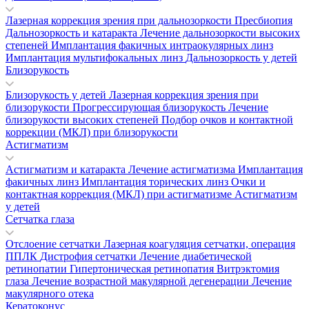
Лазерная коррекция зрения при дальнозоркости
Пресбиопия
Дальнозоркость и катаракта
Лечение дальнозоркости высоких
степеней
Имплантация факичных интраокулярных линз
Имплантация мультифокальных линз
Дальнозоркость у детей
Близорукость
Близорукость у детей
Лазерная коррекция зрения при
близорукости
Прогрессирующая близорукость
Лечение
близорукости высоких степеней
Подбор очков и контактной
коррекции (МКЛ) при близорукости
Астигматизм
Астигматизм и катаракта
Лечение астигматизма
Имплантация
факичных линз
Имплантация торических линз
Очки и
контактная коррекция (МКЛ) при астигматизме
Астигматизм
у детей
Сетчатка глаза
Отслоение сетчатки
Лазерная коагуляция сетчатки, операция
ППЛК
Дистрофия сетчатки
Лечение диабетической
ретинопатии
Гипертоническая ретинопатия
Витрэктомия
глаза
Лечение возрастной макулярной дегенерации
Лечение
макулярного отека
Кератоконус