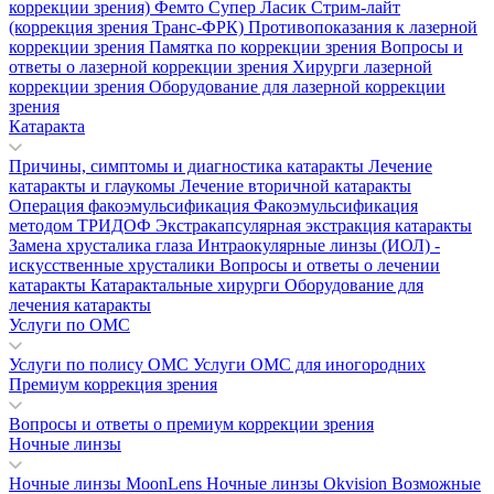
коррекции зрения)
Фемто Супер Ласик
Стрим-лайт
(коррекция зрения Транс-ФРК)
Противопоказания к лазерной
коррекции зрения
Памятка по коррекции зрения
Вопросы и
ответы о лазерной коррекции зрения
Хирурги лазерной
коррекции зрения
Оборудование для лазерной коррекции
зрения
Катаракта
Причины, симптомы и диагностика катаракты
Лечение
катаракты и глаукомы
Лечение вторичной катаракты
Операция факоэмульсификация
Факоэмульсификация
методом ТРИДОФ
Экстракапсулярная экстракция катаракты
Замена хрусталика глаза
Интраокулярные линзы (ИОЛ) -
искусственные хрусталики
Вопросы и ответы о лечении
катаракты
Катарактальные хирурги
Оборудование для
лечения катаракты
Услуги по ОМС
Услуги по полису ОМС
Услуги ОМС для иногородних
Премиум коррекция зрения
Вопросы и ответы о премиум коррекции зрения
Ночные линзы
Ночные линзы MoonLens
Ночные линзы Okvision
Возможные