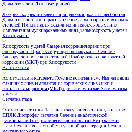
Дальнозоркость (Гиперметропия)
Лазерная коррекция зрения при дальнозоркости
Пресбиопия
Дальнозоркость и катаракта
Лечение дальнозоркости высоких
степеней
Имплантация факичных интраокулярных линз
Имплантация мультифокальных линз
Дальнозоркость у детей
Близорукость
Близорукость у детей
Лазерная коррекция зрения при
близорукости
Прогрессирующая близорукость
Лечение
близорукости высоких степеней
Подбор очков и контактной
коррекции (МКЛ) при близорукости
Астигматизм
Астигматизм и катаракта
Лечение астигматизма
Имплантация
факичных линз
Имплантация торических линз
Очки и
контактная коррекция (МКЛ) при астигматизме
Астигматизм
у детей
Сетчатка глаза
Отслоение сетчатки
Лазерная коагуляция сетчатки, операция
ППЛК
Дистрофия сетчатки
Лечение диабетической
ретинопатии
Гипертоническая ретинопатия
Витрэктомия
глаза
Лечение возрастной макулярной дегенерации
Лечение
макулярного отека