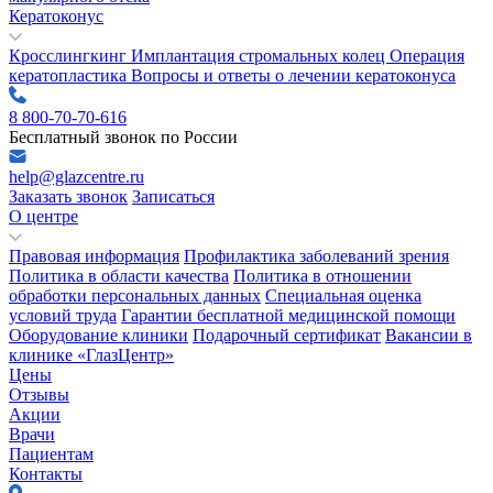
Кератоконус
Кросслингкинг
Имплантация стромальных колец
Операция
кератопластика
Вопросы и ответы о лечении кератоконуса
8 800-70-70-616
Бесплатный звонок по России
help@glazcentre.ru
Заказать звонок
Записаться
О центре
Правовая информация
Профилактика заболеваний зрения
Политика в области качества
Политика в отношении
обработки персональных данных
Специальная оценка
условий труда
Гарантии бесплатной медицинской помощи
Оборудование клиники
Подарочный сертификат
Вакансии в
клинике «ГлазЦентр»
Цены
Отзывы
Акции
Врачи
Пациентам
Контакты