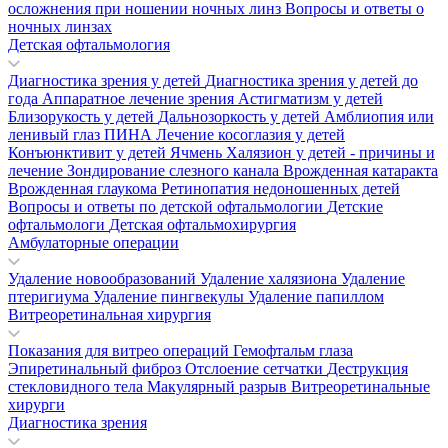
осложнения при ношении ночных линз
Вопросы и ответы о
ночных линзах
Детская офтальмология
Диагностика зрения у детей
Диагностика зрения у детей до
года
Аппаратное лечение зрения
Астигматизм у детей
Близорукость у детей
Дальнозоркость у детей
Амблиопия или
ленивый глаз
ПИНА
Лечение косоглазия у детей
Конъюнктивит у детей
Ячмень
Халязион у детей - причины и
лечение
Зондирование слезного канала
Врожденная катаракта
Врожденная глаукома
Ретинопатия недоношенных детей
Вопросы и ответы по детской офтальмологии
Детские
офтальмологи
Детская офтальмохирургия
Амбулаторные операции
Удаление новообразований
Удаление халязиона
Удаление
птеригиума
Удаление пингвекулы
Удаление папиллом
Витреоретинальная хирургия
Показания для витрео операций
Гемофтальм глаза
Эпиретинальный фиброз
Отслоение сетчатки
Деструкция
стекловидного тела
Макулярный разрыв
Витреоретинальные
хирурги
Диагностика зрения