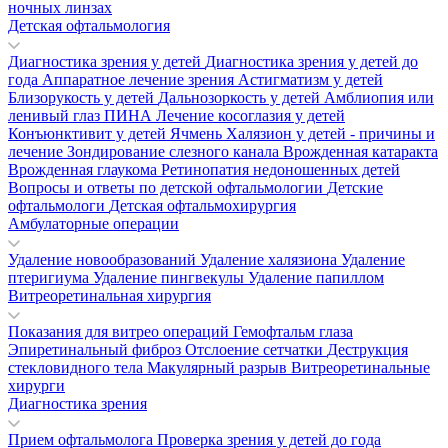
ночных линзах
Детская офтальмология
Диагностика зрения у детей
Диагностика зрения у детей до
года
Аппаратное лечение зрения
Астигматизм у детей
Близорукость у детей
Дальнозоркость у детей
Амблиопия или
ленивый глаз
ПИНА
Лечение косоглазия у детей
Конъюнктивит у детей
Ячмень
Халязион у детей - причины и
лечение
Зондирование слезного канала
Врожденная катаракта
Врожденная глаукома
Ретинопатия недоношенных детей
Вопросы и ответы по детской офтальмологии
Детские
офтальмологи
Детская офтальмохирургия
Амбулаторные операции
Удаление новообразований
Удаление халязиона
Удаление
птеригиума
Удаление пингвекулы
Удаление папиллом
Витреоретинальная хирургия
Показания для витрео операций
Гемофтальм глаза
Эпиретинальный фиброз
Отслоение сетчатки
Деструкция
стекловидного тела
Макулярный разрыв
Витреоретинальные
хирурги
Диагностика зрения
Прием офтальмолога
Проверка зрения у детей до года