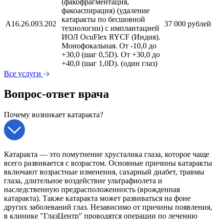
(факофрагментация,
факоаспирация) (удаление
катаракты по бесшовной
А16.26.093.202
37 000 рублей
технологии) с имплантацией
ИОЛ OcuFlex RYCF (Индия).
Монофокальная. От -10,0 до
+30,0 (шаг 0,5D). От +30,0 до
+40,0 (шаг 1,0D). (один глаз)
Все услуги
Вопрос-ответ врача
Почему возникает катаракта?
Катаракта — это помутнение хрусталика глаза, которое чаще
всего развивается с возрастом. Основные причины катаракты
включают возрастные изменения, сахарный диабет, травмы
глаза, длительное воздействие ультрафиолета и
наследственную предрасположенность (врожденная
катаракта). Также катаракта может развиваться на фоне
других заболеваний глаз. Независимо от причины появления,
в клинике "ГлазЦентр" проводятся операции по лечению