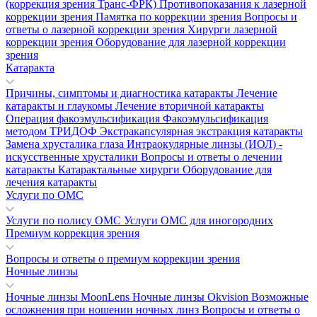
(коррекция зрения Транс-ФРК)
Противопоказания к лазерной
коррекции зрения
Памятка по коррекции зрения
Вопросы и
ответы о лазерной коррекции зрения
Хирурги лазерной
коррекции зрения
Оборудование для лазерной коррекции
зрения
Катаракта
Причины, симптомы и диагностика катаракты
Лечение
катаракты и глаукомы
Лечение вторичной катаракты
Операция факоэмульсификация
Факоэмульсификация
методом ТРИДОФ
Экстракапсулярная экстракция катаракты
Замена хрусталика глаза
Интраокулярные линзы (ИОЛ) -
искусственные хрусталики
Вопросы и ответы о лечении
катаракты
Катарактальные хирурги
Оборудование для
лечения катаракты
Услуги по ОМС
Услуги по полису ОМС
Услуги ОМС для иногородних
Премиум коррекция зрения
Вопросы и ответы о премиум коррекции зрения
Ночные линзы
Ночные линзы MoonLens
Ночные линзы Okvision
Возможные
осложнения при ношении ночных линз
Вопросы и ответы о