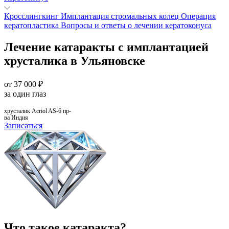
Кросслингкинг
Имплантация стромальных колец
Операция
кератопластика
Вопросы и ответы о лечении кератоконуса
Лечение катаракты с имплантацией
хрусталика в Ульяновске
от
37 000
₽
за один глаз
хрусталик Acriol AS-6 пр-
ва Индия
Записаться
Что такое катаракта?