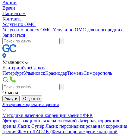
Акции
Врачи
Пациентам
Контакты
Услуги по ОМС
Услуги по полису ОМС
Услуги по ОМС для иногородних
Записаться
Ульяновск
Екатеринбург
Санкт-
Петербург
Ульяновск
Краснодар
Тюмень
Симферополь
Отмена
Услуги
О центре
Лазерная коррекция зрения
Методики лазерной коррекции зрения
ФРК
(фоторефракционная кератэктомия)
Лазерная коррекция
зрения Ласик
Супер Ласик персонализированная коррекция
зрения
Фемто ЛАСИК (Фемтосопровождение лазерной