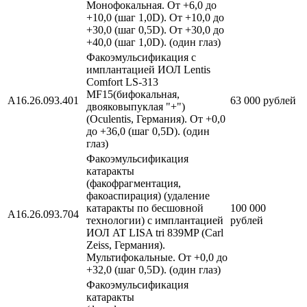
Монофокальная. От +6,0 до
+10,0 (шаг 1,0D). От +10,0 до
+30,0 (шаг 0,5D). От +30,0 до
+40,0 (шаг 1,0D). (один глаз)
Факоэмульсификация с
имплантацией ИОЛ Lentis
Comfort LS-313
MF15(бифокальная,
А16.26.093.401
63 000 рублей
двояковыпуклая "+")
(Oculentis, Германия). От +0,0
до +36,0 (шаг 0,5D). (один
глаз)
Факоэмульсификация
катаракты
(факофрагментация,
факоаспирация) (удаление
катаракты по бесшовной
100 000
А16.26.093.704
технологии) с имплантацией
рублей
ИОЛ AT LISA tri 839MP (Carl
Zeiss, Германия).
Мультифокальные. От +0,0 до
+32,0 (шаг 0,5D). (один глаз)
Факоэмульсификация
катаракты