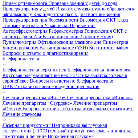
Прием офтальмолога
Проверка зрения у детей до года
Проверка зрения у детей
В каких случаях нужно обращаться к
офтальмологу
Как подготовиться к диагностике зрения
Проверка зрения при беременности
Визометрия
ОКТ глаза
Тонометрия глаза в Ульяновске
Периметрия
Авторефрактометрия
Рефрактометрия
Гониоскопия
ОКТ с
ангиографией
А и В - сканирование (эхобиометрия)
Пупиллометрия
Офтальмоскопия глазного дна
Линзметрия
Биомикроскопия
В-сканирование (УЗИ)
Кератотопография
Вопросы и ответы о диагностике зрения
Блефаропластика
Блефаропластика верхних век
Блефаропластика нижних век
Круговая блефаропластика век
Пластика азиатского века в
европейское
Вопросы и ответы по блефаропластике
ИВВ Интравитреальное введение препаратов
Лечение препаратом «Эйлеа»
Лечение препаратом «Визкью»
Лечение препаратом «Озурдекс»
Лечение препаратом
«Гемаза»
Вопросы и ответы об интравитреальных инъекциях
Лечение глаукомы
Лазерная иридэктомия
Непроникающая глубокая
склерэктомия (НГСЭ)
Острый приступ глаукомы - причины,
симптомы и лечение
Врожденная глаукома