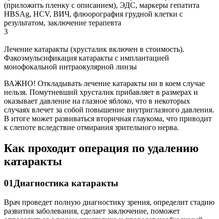
(приложить пленку с описанием), ЭДС, маркеры гепатита
HBSAg, HCV, ВИЧ, флюорография грудной клетки с
результатом, заключение терапевта
3
Лечение катаракты (хрусталик включен в стоимость).
Факоэмульсификация катаракты с имплантацией
монофокальной интраокулярной линзы
ВАЖНО!
Откладывать лечение катаракты ни в коем случае
нельзя. Помутневший хрусталик прибавляет в размерах и
оказывает давление на глазное яблоко, что в некоторых
случаях влечет за собой повышение внутриглазного давления.
В итоге может развиваться вторичная глаукома, что приводит
к слепоте вследствие отмирания зрительного нерва.
Как проходит операция по удалению
катаракты
01
Диагностика катаракты
Врач проведет полную диагностику зрения, определит стадию
развития заболевания, сделает заключение, поможет