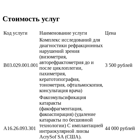
Стоимость услуг
Код услуги
Наименование услуги
Цена
Комплекс исследований для
диагностики рефракционных
нарушений зрения
(визометрия,
авторефрактометрия до и
В03.029.001.001
3 500 рублей
после циклоплегии,
пахиметрия,
кератотопография,
тонометрия, офтальмоскопия,
консультация врача)
Факоэмульсификация
катаракты
(факофрагментация,
факоаспирация) (удаление
катаракты по бесшовной
технологии) C имплантацией
А16.26.093.301
44 000 рублей
интраокулярной линзы
AcrySof SA (США).