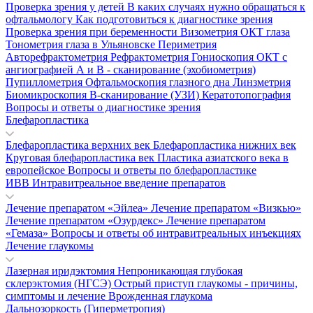
Проверка зрения у детей
В каких случаях нужно обращаться к
офтальмологу
Как подготовиться к диагностике зрения
Проверка зрения при беременности
Визометрия
ОКТ глаза
Тонометрия глаза в Ульяновске
Периметрия
Авторефрактометрия
Рефрактометрия
Гониоскопия
ОКТ с
ангиографией
А и В - сканирование (эхобиометрия)
Пупиллометрия
Офтальмоскопия глазного дна
Линзметрия
Биомикроскопия
В-сканирование (УЗИ)
Кератотопография
Вопросы и ответы о диагностике зрения
Блефаропластика
Блефаропластика верхних век
Блефаропластика нижних век
Круговая блефаропластика век
Пластика азиатского века в
европейское
Вопросы и ответы по блефаропластике
ИВВ Интравитреальное введение препаратов
Лечение препаратом «Эйлеа»
Лечение препаратом «Визкью»
Лечение препаратом «Озурдекс»
Лечение препаратом
«Гемаза»
Вопросы и ответы об интравитреальных инъекциях
Лечение глаукомы
Лазерная иридэктомия
Непроникающая глубокая
склерэктомия (НГСЭ)
Острый приступ глаукомы - причины,
симптомы и лечение
Врожденная глаукома
Дальнозоркость (Гиперметропия)