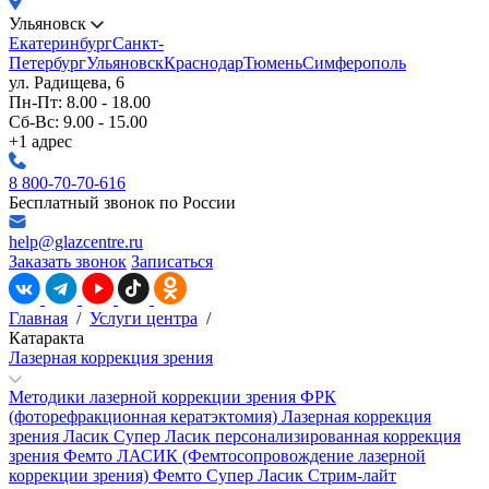
Ульяновск
Екатеринбург
Санкт-
Петербург
Ульяновск
Краснодар
Тюмень
Симферополь
ул. Радищева, 6
Пн-Пт: 8.00 - 18.00
Сб-Вс: 9.00 - 15.00
+1 адрес
8 800-70-70-616
Бесплатный звонок по России
help@glazcentre.ru
Заказать звонок
Записаться
Главная
/
Услуги центра
/
Катаракта
Лазерная коррекция зрения
Методики лазерной коррекции зрения
ФРК
(фоторефракционная кератэктомия)
Лазерная коррекция
зрения Ласик
Супер Ласик персонализированная коррекция
зрения
Фемто ЛАСИК (Фемтосопровождение лазерной
коррекции зрения)
Фемто Супер Ласик
Стрим-лайт