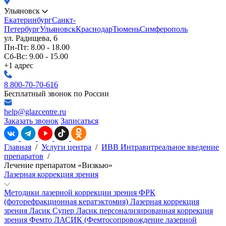
Ульяновск
Екатеринбург
Санкт-
Петербург
Ульяновск
Краснодар
Тюмень
Симферополь
ул. Радищева, 6
Пн-Пт: 8.00 - 18.00
Сб-Вс: 9.00 - 15.00
+1 адрес
8 800-70-70-616
Бесплатный звонок по России
help@glazcentre.ru
Заказать звонок
Записаться
Главная
/
Услуги центра
/
ИВВ Интравитреальное введение
препаратов
/
Лечение препаратом «Визкью»
Лазерная коррекция зрения
Методики лазерной коррекции зрения
ФРК
(фоторефракционная кератэктомия)
Лазерная коррекция
зрения Ласик
Супер Ласик персонализированная коррекция
зрения
Фемто ЛАСИК (Фемтосопровождение лазерной