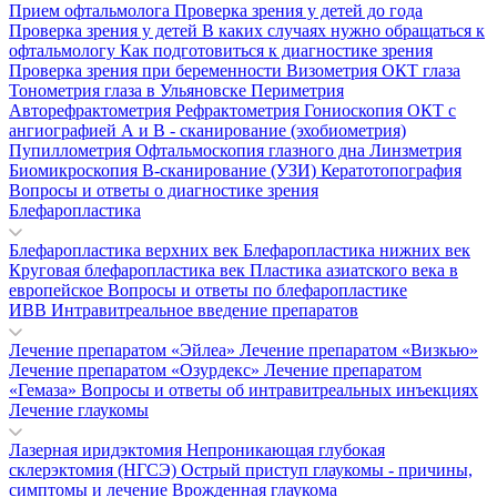
Прием офтальмолога
Проверка зрения у детей до года
Проверка зрения у детей
В каких случаях нужно обращаться к
офтальмологу
Как подготовиться к диагностике зрения
Проверка зрения при беременности
Визометрия
ОКТ глаза
Тонометрия глаза в Ульяновске
Периметрия
Авторефрактометрия
Рефрактометрия
Гониоскопия
ОКТ с
ангиографией
А и В - сканирование (эхобиометрия)
Пупиллометрия
Офтальмоскопия глазного дна
Линзметрия
Биомикроскопия
В-сканирование (УЗИ)
Кератотопография
Вопросы и ответы о диагностике зрения
Блефаропластика
Блефаропластика верхних век
Блефаропластика нижних век
Круговая блефаропластика век
Пластика азиатского века в
европейское
Вопросы и ответы по блефаропластике
ИВВ Интравитреальное введение препаратов
Лечение препаратом «Эйлеа»
Лечение препаратом «Визкью»
Лечение препаратом «Озурдекс»
Лечение препаратом
«Гемаза»
Вопросы и ответы об интравитреальных инъекциях
Лечение глаукомы
Лазерная иридэктомия
Непроникающая глубокая
склерэктомия (НГСЭ)
Острый приступ глаукомы - причины,
симптомы и лечение
Врожденная глаукома