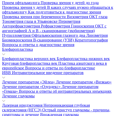
Прием офтальмолога
Проверка зрения у детей до года
Проверка зрения у детей
В каких случаях нужно обращаться к
офтальмологу
Как подготовиться к диагностике зрения
Проверка зрения при беременности
Визометрия
ОКТ глаза
Тонометрия глаза в Ульяновске
Периметрия
Авторефрактометрия
Рефрактометрия
Гониоскопия
ОКТ с
ангиографией
А и В - сканирование (эхобиометрия)
Пупиллометрия
Офтальмоскопия глазного дна
Линзметрия
Биомикроскопия
В-сканирование (УЗИ)
Кератотопография
Вопросы и ответы о диагностике зрения
Блефаропластика
Блефаропластика верхних век
Блефаропластика нижних век
Круговая блефаропластика век
Пластика азиатского века в
европейское
Вопросы и ответы по блефаропластике
ИВВ Интравитреальное введение препаратов
Лечение препаратом «Эйлеа»
Лечение препаратом «Визкью»
Лечение препаратом «Озурдекс»
Лечение препаратом
«Гемаза»
Вопросы и ответы об интравитреальных инъекциях
Лечение глаукомы
Лазерная иридэктомия
Непроникающая глубокая
склерэктомия (НГСЭ)
Острый приступ глаукомы - причины,
симптомы и лечение
Врожденная глаукома