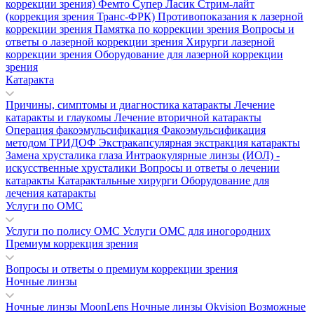
коррекции зрения)
Фемто Супер Ласик
Стрим-лайт
(коррекция зрения Транс-ФРК)
Противопоказания к лазерной
коррекции зрения
Памятка по коррекции зрения
Вопросы и
ответы о лазерной коррекции зрения
Хирурги лазерной
коррекции зрения
Оборудование для лазерной коррекции
зрения
Катаракта
Причины, симптомы и диагностика катаракты
Лечение
катаракты и глаукомы
Лечение вторичной катаракты
Операция факоэмульсификация
Факоэмульсификация
методом ТРИДОФ
Экстракапсулярная экстракция катаракты
Замена хрусталика глаза
Интраокулярные линзы (ИОЛ) -
искусственные хрусталики
Вопросы и ответы о лечении
катаракты
Катарактальные хирурги
Оборудование для
лечения катаракты
Услуги по ОМС
Услуги по полису ОМС
Услуги ОМС для иногородних
Премиум коррекция зрения
Вопросы и ответы о премиум коррекции зрения
Ночные линзы
Ночные линзы MoonLens
Ночные линзы Okvision
Возможные