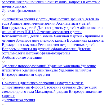
осложнения при ношении ночных линз
Вопросы и ответы о
ночных линзах
Детская офтальмология
Диагностика зрения у детей
Диагностика зрения у детей до
года
Аппаратное лечение зрения
Астигматизм у детей
Близорукость у детей
Дальнозоркость у детей
Амблиопия или
ленивый глаз
ПИНА
Лечение косоглазия у детей
Конъюнктивит у детей
Ячмень
Халязион у детей - причины и
лечение
Зондирование слезного канала
Врожденная катаракта
Врожденная глаукома
Ретинопатия недоношенных детей
Вопросы и ответы по детской офтальмологии
Детские
офтальмологи
Детская офтальмохирургия
Амбулаторные операции
Удаление новообразований
Удаление халязиона
Удаление
птеригиума
Удаление пингвекулы
Удаление папиллом
Витреоретинальная хирургия
Показания для витрео операций
Гемофтальм глаза
Эпиретинальный фиброз
Отслоение сетчатки
Деструкция
стекловидного тела
Макулярный разрыв
Витреоретинальные
хирурги
Диагностика зрения