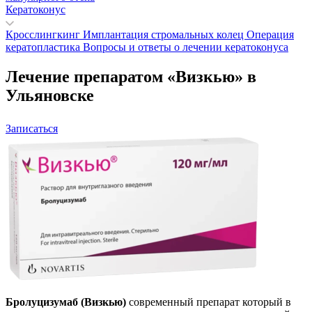
Кератоконус
Кросслингкинг
Имплантация стромальных колец
Операция
кератопластика
Вопросы и ответы о лечении кератоконуса
Лечение препаратом «Визкью» в
Ульяновске
Записаться
Бролуцизумаб (Визкью)
современный препарат который в