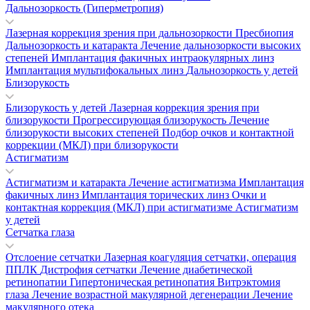
Дальнозоркость (Гиперметропия)
Лазерная коррекция зрения при дальнозоркости
Пресбиопия
Дальнозоркость и катаракта
Лечение дальнозоркости высоких
степеней
Имплантация факичных интраокулярных линз
Имплантация мультифокальных линз
Дальнозоркость у детей
Близорукость
Близорукость у детей
Лазерная коррекция зрения при
близорукости
Прогрессирующая близорукость
Лечение
близорукости высоких степеней
Подбор очков и контактной
коррекции (МКЛ) при близорукости
Астигматизм
Астигматизм и катаракта
Лечение астигматизма
Имплантация
факичных линз
Имплантация торических линз
Очки и
контактная коррекция (МКЛ) при астигматизме
Астигматизм
у детей
Сетчатка глаза
Отслоение сетчатки
Лазерная коагуляция сетчатки, операция
ППЛК
Дистрофия сетчатки
Лечение диабетической
ретинопатии
Гипертоническая ретинопатия
Витрэктомия
глаза
Лечение возрастной макулярной дегенерации
Лечение
макулярного отека