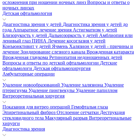
осложнения при ношении ночных линз
Вопросы и ответы о
ночных линзах
Детская офтальмология
Диагностика зрения у детей
Диагностика зрения у детей до
года
Аппаратное лечение зрения
Астигматизм у детей
Близорукость у детей
Дальнозоркость у детей
Амблиопия или
ленивый глаз
ПИНА
Лечение косоглазия у детей
Конъюнктивит у детей
Ячмень
Халязион у детей - причины и
лечение
Зондирование слезного канала
Врожденная катаракта
Врожденная глаукома
Ретинопатия недоношенных детей
Вопросы и ответы по детской офтальмологии
Детские
офтальмологи
Детская офтальмохирургия
Амбулаторные операции
Удаление новообразований
Удаление халязиона
Удаление
птеригиума
Удаление пингвекулы
Удаление папиллом
Витреоретинальная хирургия
Показания для витрео операций
Гемофтальм глаза
Эпиретинальный фиброз
Отслоение сетчатки
Деструкция
стекловидного тела
Макулярный разрыв
Витреоретинальные
хирурги
Диагностика зрения