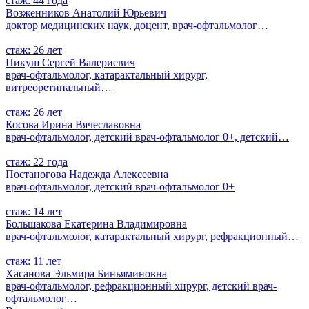
стаж: 44 года
Возженников Анатолий Юрьевич
доктор медицинских наук, доцент, врач-офтальмолог…
стаж: 26 лет
Пикуш Сергей Валериевич
врач-офтальмолог, катарактальный хирург,
витреоретинальный…
стаж: 26 лет
Косова Ирина Вячеславовна
врач-офтальмолог, детский врач-офтальмолог 0+, детский…
стаж: 22 года
Постаногова Надежда Алексеевна
врач-офтальмолог, детский врач-офтальмолог 0+
стаж: 14 лет
Большакова Екатерина Владимировна
врач-офтальмолог, катарактальный хирург, рефракционный…
стаж: 11 лет
Хасанова Эльмира Биньяминовна
врач-офтальмолог, рефракционный хирург, детский врач-
офтальмолог…