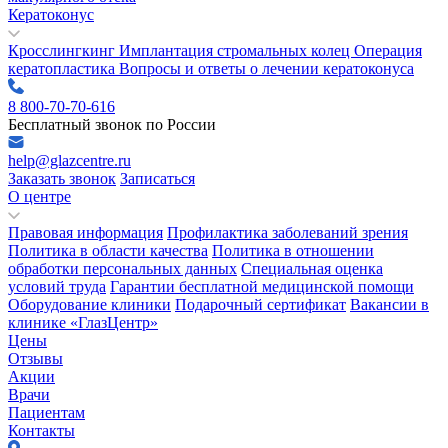
Кератоконус
Кросслингкинг
Имплантация стромальных колец
Операция
кератопластика
Вопросы и ответы о лечении кератоконуса
8 800-70-70-616
Бесплатный звонок по России
help@glazcentre.ru
Заказать звонок
Записаться
О центре
Правовая информация
Профилактика заболеваний зрения
Политика в области качества
Политика в отношении
обработки персональных данных
Специальная оценка
условий труда
Гарантии бесплатной медицинской помощи
Оборудование клиники
Подарочный сертификат
Вакансии в
клинике «ГлазЦентр»
Цены
Отзывы
Акции
Врачи
Пациентам
Контакты