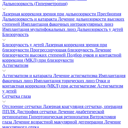
Дальнозоркость (Гиперметропия)
Лазерная коррекция зрения при дальнозоркости
Пресбиопия
Дальнозоркость и катаракта
Лечение дальнозоркости высоких
степеней
Имплантация факичных интраокулярных линз
Имплантация мультифокальных линз
Дальнозоркость у детей
Близорукость
Близорукость у детей
Лазерная коррекция зрения при
близорукости
Прогрессирующая близорукость
Лечение
близорукости высоких степеней
Подбор очков и контактной
коррекции (МКЛ) при близорукости
Астигматизм
Астигматизм и катаракта
Лечение астигматизма
Имплантация
факичных линз
Имплантация торических линз
Очки и
контактная коррекция (МКЛ) при астигматизме
Астигматизм
у детей
Сетчатка глаза
Отслоение сетчатки
Лазерная коагуляция сетчатки, операция
ППЛК
Дистрофия сетчатки
Лечение диабетической
ретинопатии
Гипертоническая ретинопатия
Витрэктомия
глаза
Лечение возрастной макулярной дегенерации
Лечение
макулярного отека