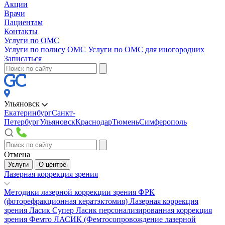
Акции
Врачи
Пациентам
Контакты
Услуги по ОМС
Услуги по полису ОМС
Услуги по ОМС для иногородних
Записаться
Ульяновск
Екатеринбург
Санкт-
Петербург
Ульяновск
Краснодар
Тюмень
Симферополь
Отмена
Услуги
О центре
Лазерная коррекция зрения
Методики лазерной коррекции зрения
ФРК
(фоторефракционная кератэктомия)
Лазерная коррекция
зрения Ласик
Супер Ласик персонализированная коррекция
зрения
Фемто ЛАСИК (Фемтосопровождение лазерной