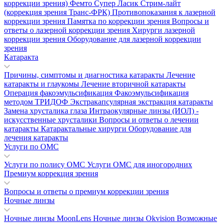
коррекции зрения)
Фемто Супер Ласик
Стрим-лайт
(коррекция зрения Транс-ФРК)
Противопоказания к лазерной
коррекции зрения
Памятка по коррекции зрения
Вопросы и
ответы о лазерной коррекции зрения
Хирурги лазерной
коррекции зрения
Оборудование для лазерной коррекции
зрения
Катаракта
Причины, симптомы и диагностика катаракты
Лечение
катаракты и глаукомы
Лечение вторичной катаракты
Операция факоэмульсификация
Факоэмульсификация
методом ТРИДОФ
Экстракапсулярная экстракция катаракты
Замена хрусталика глаза
Интраокулярные линзы (ИОЛ) -
искусственные хрусталики
Вопросы и ответы о лечении
катаракты
Катарактальные хирурги
Оборудование для
лечения катаракты
Услуги по ОМС
Услуги по полису ОМС
Услуги ОМС для иногородних
Премиум коррекция зрения
Вопросы и ответы о премиум коррекции зрения
Ночные линзы
Ночные линзы MoonLens
Ночные линзы Okvision
Возможные