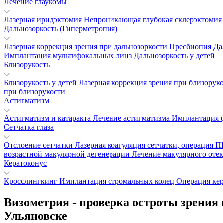
Лечение глаукомы
Лазерная иридэктомия
Непроникающая глубокая склерэктоми
Дальнозоркость (Гиперметропия)
Лазерная коррекция зрения при дальнозоркости
Пресбиопия
Да
Имплантация мультифокальных линз
Дальнозоркость у детей
Близорукость
Близорукость у детей
Лазерная коррекция зрения при близорук
при близорукости
Астигматизм
Астигматизм и катаракта
Лечение астигматизма
Имплантация 
Сетчатка глаза
Отслоение сетчатки
Лазерная коагуляция сетчатки, операция
возрастной макулярной дегенерации
Лечение макулярного отек
Кератоконус
Кросслингкинг
Имплантация стромальных колец
Операция ке
Визометрия - проверка остроты зрения 
Ульяновске