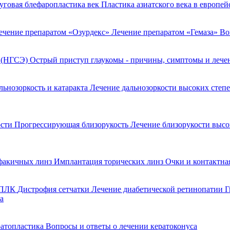
уговая блефаропластика век
Пластика азиатского века в европе
ечение препаратом «Озурдекс»
Лечение препаратом «Гемаза»
Во
я (НГСЭ)
Острый приступ глаукомы - причины, симптомы и леч
льнозоркость и катаракта
Лечение дальнозоркости высоких степ
ости
Прогрессирующая близорукость
Лечение близорукости выс
факичных линз
Имплантация торических линз
Очки и контактна
 ППЛК
Дистрофия сетчатки
Лечение диабетической ретинопатии
Г
а
ратопластика
Вопросы и ответы о лечении кератоконуса