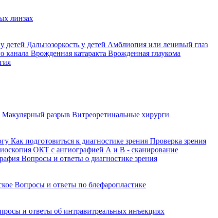
ых линзах
 у детей
Дальнозоркость у детей
Амблиопия или ленивый глаз
го канала
Врожденная катаракта
Врожденная глаукома
гия
а
Макулярный разрыв
Витреоретинальные хирурги
огу
Как подготовиться к диагностике зрения
Проверка зрения
ниоскопия
ОКТ с ангиографией
А и В - сканирование
графия
Вопросы и ответы о диагностике зрения
йское
Вопросы и ответы по блефаропластике
просы и ответы об интравитреальных инъекциях