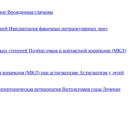
ение
Врожденная глаукома
еней
Имплантация факичных интраокулярных линз
оких степеней
Подбор очков и контактной коррекции (МКЛ)
я коррекция (МКЛ) при астигматизме
Астигматизм у детей
ипертоническая ретинопатия
Витрэктомия глаза
Лечение