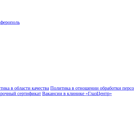
ферополь
тика в области качества
Политика в отношении обработки перс
рочный сертификат
Вакансии в клинике «ГлазЦентр»