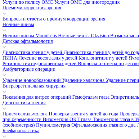
Услуги по полису ОМС
Услуги ОМС для иногородних
Премиум коррекция зрения
Вопросы и ответы о премиум коррекции зрения
Ночные линзы
Ночные линзы MoonLens
Ночные линзы Okvision
Возможные о
Детская офтальмология
Диагностика зрения у детей
Диагностика зрения у детей до го
ПИНА
Лечение косоглазия у детей
Конъюнктивит у детей
Ячм
Ретинопатия недоношенных детей
Вопросы и ответы по детск
Амбулаторные операции
Удаление новообразований
Удаление халязиона
Удаление птер
Витреоретинальная хирургия
Показания для витрео операций
Гемофтальм глаза
Эпиретинал
Диагностика зрения
Прием офтальмолога
Проверка зрения у детей до года
Проверка
при беременности
Визометрия
ОКТ глаза
Тонометрия глаза в 
(эхобиометрия)
Пупиллометрия
Офтальмоскопия глазного дна
Блефаропластика