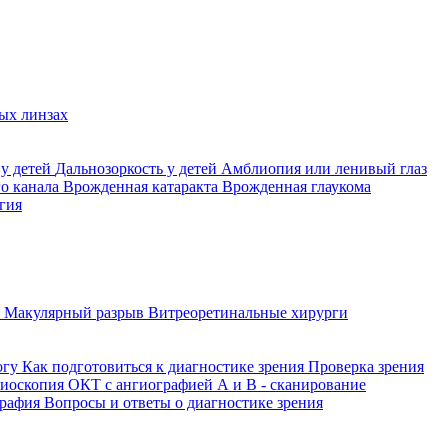
ых линзах
 у детей
Дальнозоркость у детей
Амблиопия или ленивый глаз
го канала
Врожденная катаракта
Врожденная глаукома
гия
а
Макулярный разрыв
Витреоретинальные хирурги
огу
Как подготовиться к диагностике зрения
Проверка зрения
ниоскопия
ОКТ с ангиографией
А и В - сканирование
графия
Вопросы и ответы о диагностике зрения