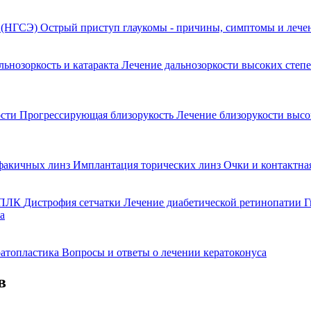
я (НГСЭ)
Острый приступ глаукомы - причины, симптомы и леч
льнозоркость и катаракта
Лечение дальнозоркости высоких степ
ости
Прогрессирующая близорукость
Лечение близорукости выс
факичных линз
Имплантация торических линз
Очки и контактна
 ППЛК
Дистрофия сетчатки
Лечение диабетической ретинопатии
Г
а
ратопластика
Вопросы и ответы о лечении кератоконуса
в