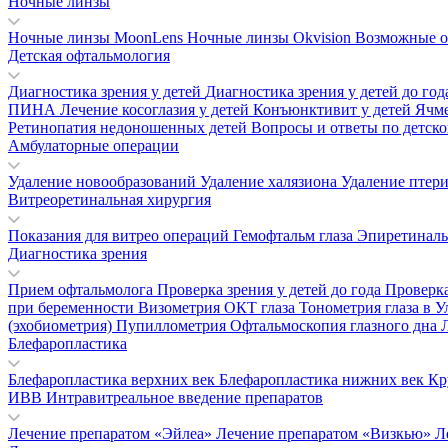
Ночные линзы
Ночные линзы MoonLens
Ночные линзы Okvision
Возможные о
Детская офтальмология
Диагностика зрения у детей
Диагностика зрения у детей до го
ПИНА
Лечение косоглазия у детей
Конъюнктивит у детей
Ячм
Ретинопатия недоношенных детей
Вопросы и ответы по детск
Амбулаторные операции
Удаление новообразований
Удаление халязиона
Удаление птер
Витреоретинальная хирургия
Показания для витрео операций
Гемофтальм глаза
Эпиретинал
Диагностика зрения
Прием офтальмолога
Проверка зрения у детей до года
Проверка
при беременности
Визометрия
ОКТ глаза
Тонометрия глаза в 
(эхобиометрия)
Пупиллометрия
Офтальмоскопия глазного дна
Блефаропластика
Блефаропластика верхних век
Блефаропластика нижних век
Кр
ИВВ Интравитреальное введение препаратов
Лечение препаратом «Эйлеа»
Лечение препаратом «Визкью»
Л