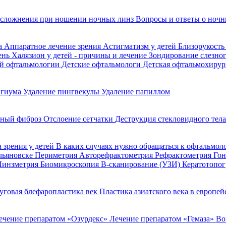
сложнения при ношении ночных линз
Вопросы и ответы о ночн
да
Аппаратное лечение зрения
Астигматизм у детей
Близорукость
ень
Халязион у детей - причины и лечение
Зондирование слезно
ой офтальмологии
Детские офтальмологи
Детская офтальмохирур
игиума
Удаление пингвекулы
Удаление папиллом
ьный фиброз
Отслоение сетчатки
Деструкция стекловидного тел
 зрения у детей
В каких случаях нужно обращаться к офтальмол
Ульяновске
Периметрия
Авторефрактометрия
Рефрактометрия
Го
Линзметрия
Биомикроскопия
В-сканирование (УЗИ)
Кератотопо
уговая блефаропластика век
Пластика азиатского века в европе
ечение препаратом «Озурдекс»
Лечение препаратом «Гемаза»
Во