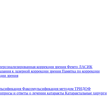
персонализированная коррекция зрения
Фемто ЛАСИК
зания к лазерной коррекции зрения
Памятка по коррекции
ции зрения
ульсификация
Факоэмульсификация методом ТРИДОФ
опросы и ответы о лечении катаракты
Катарактальные хирурги