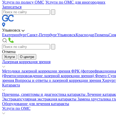
Услуги по полису ОМС
Услуги по ОМС для иногородних
Записаться
Ульяновск
Екатеринбург
Санкт-Петербург
Ульяновск
Краснодар
Тюмень
Сим
Отмена
Услуги
О центре
Лазерная коррекция зрения
Методики лазерной коррекции зрения
ФРК (фоторефракционна
(Фемтосопровождение лазерной коррекции зрения)
Фемто Суп
зрения
Вопросы и ответы о лазерной коррекции зрения
Хирург
Катаракта
Причины, симптомы и диагностика катаракты
Лечение катара
Экстракапсулярная экстракция катаракты
Замена хрусталика гл
Оборудование для лечения катаракты
Услуги по ОМС