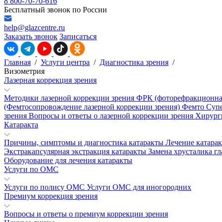
8 800-70-70-616
Бесплатный звонок по России
help@glazcentre.ru
Заказать звонок
Записаться
Главная
/
Услуги центра
/
Диагностика зрения
/
Визометрия
Лазерная коррекция зрения
Методики лазерной коррекции зрения
ФРК (фоторефракционна
(Фемтосопровождение лазерной коррекции зрения)
Фемто Суп
зрения
Вопросы и ответы о лазерной коррекции зрения
Хирург
Катаракта
Причины, симптомы и диагностика катаракты
Лечение катара
Экстракапсулярная экстракция катаракты
Замена хрусталика гл
Оборудование для лечения катаракты
Услуги по ОМС
Услуги по полису ОМС
Услуги ОМС для иногородних
Премиум коррекция зрения
Вопросы и ответы о премиум коррекции зрения