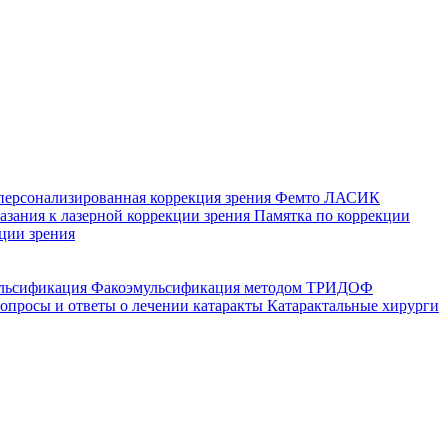
персонализированная коррекция зрения
Фемто ЛАСИК
зания к лазерной коррекции зрения
Памятка по коррекции
ции зрения
ульсификация
Факоэмульсификация методом ТРИДОФ
опросы и ответы о лечении катаракты
Катарактальные хирурги