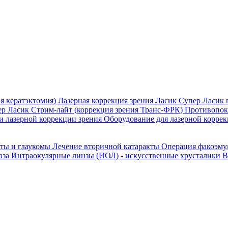
я кератэктомия)
Лазерная коррекция зрения Ласик
Супер Ласик 
ер Ласик
Стрим-лайт (коррекция зрения Транс-ФРК)
Противопока
и лазерной коррекции зрения
Оборудование для лазерной коррек
кты и глаукомы
Лечение вторичной катаракты
Операция факоэм
аза
Интраокулярные линзы (ИОЛ) - искусственные хрусталики
В