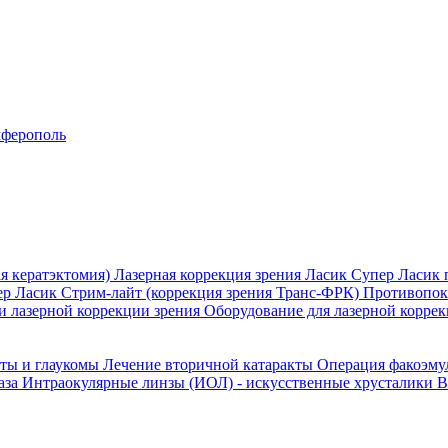
ферополь
я кератэктомия)
Лазерная коррекция зрения Ласик
Супер Ласик 
ер Ласик
Стрим-лайт (коррекция зрения Транс-ФРК)
Противопока
и лазерной коррекции зрения
Оборудование для лазерной коррек
кты и глаукомы
Лечение вторичной катаракты
Операция факоэм
аза
Интраокулярные линзы (ИОЛ) - искусственные хрусталики
В