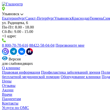
Ульяновск
Екатеринбург
Санкт-Петербург
Ульяновск
Краснодар
Тюмень
Сим
ул. Радищева, 6
Пн-Пт: 8.00 - 18.00
Сб-Вс: 9.00 - 15.00
+1 адрес
8 800-70-70-616
88422-58-04-04
Перезвоните мне
Версия
для слабовидящих
О клинике
Правовая информация
Профилактика заболеваний зрения
Поли
бесплатной медицинской помощи
Оборудование клиники
Пода
Цены
Отзывы
Акции
Врачи
Пациентам
Контакты
Услуги по ОМС