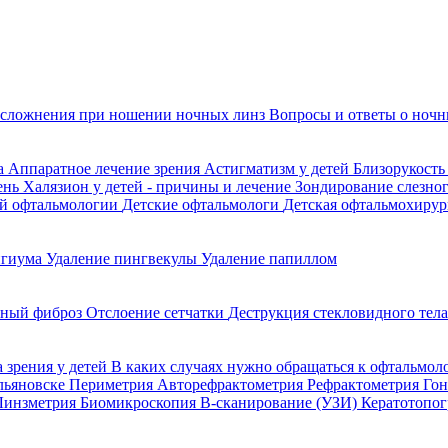
сложнения при ношении ночных линз
Вопросы и ответы о ночн
да
Аппаратное лечение зрения
Астигматизм у детей
Близорукость
ень
Халязион у детей - причины и лечение
Зондирование слезно
ой офтальмологии
Детские офтальмологи
Детская офтальмохирур
игиума
Удаление пингвекулы
Удаление папиллом
ьный фиброз
Отслоение сетчатки
Деструкция стекловидного тел
 зрения у детей
В каких случаях нужно обращаться к офтальмол
Ульяновске
Периметрия
Авторефрактометрия
Рефрактометрия
Го
Линзметрия
Биомикроскопия
В-сканирование (УЗИ)
Кератотопо