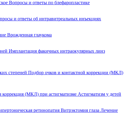
йское
Вопросы и ответы по блефаропластике
просы и ответы об интравитреальных инъекциях
ение
Врожденная глаукома
еней
Имплантация факичных интраокулярных линз
оких степеней
Подбор очков и контактной коррекции (МКЛ)
я коррекция (МКЛ) при астигматизме
Астигматизм у детей
ипертоническая ретинопатия
Витрэктомия глаза
Лечение