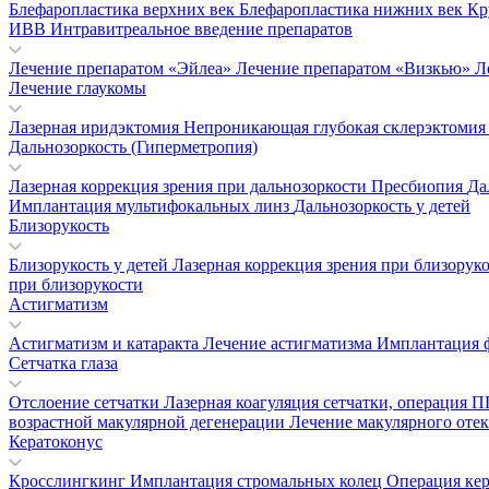
Блефаропластика верхних век
Блефаропластика нижних век
Кр
ИВВ Интравитреальное введение препаратов
Лечение препаратом «Эйлеа»
Лечение препаратом «Визкью»
Л
Лечение глаукомы
Лазерная иридэктомия
Непроникающая глубокая склерэктоми
Дальнозоркость (Гиперметропия)
Лазерная коррекция зрения при дальнозоркости
Пресбиопия
Да
Имплантация мультифокальных линз
Дальнозоркость у детей
Близорукость
Близорукость у детей
Лазерная коррекция зрения при близорук
при близорукости
Астигматизм
Астигматизм и катаракта
Лечение астигматизма
Имплантация 
Сетчатка глаза
Отслоение сетчатки
Лазерная коагуляция сетчатки, операция
возрастной макулярной дегенерации
Лечение макулярного отек
Кератоконус
Кросслингкинг
Имплантация стромальных колец
Операция ке