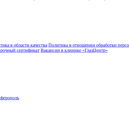
тика в области качества
Политика в отношении обработки перс
рочный сертификат
Вакансии в клинике «ГлазЦентр»
ферополь