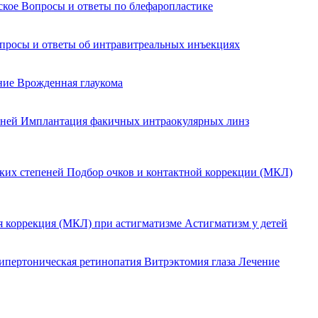
йское
Вопросы и ответы по блефаропластике
просы и ответы об интравитреальных инъекциях
ение
Врожденная глаукома
еней
Имплантация факичных интраокулярных линз
оких степеней
Подбор очков и контактной коррекции (МКЛ)
я коррекция (МКЛ) при астигматизме
Астигматизм у детей
ипертоническая ретинопатия
Витрэктомия глаза
Лечение