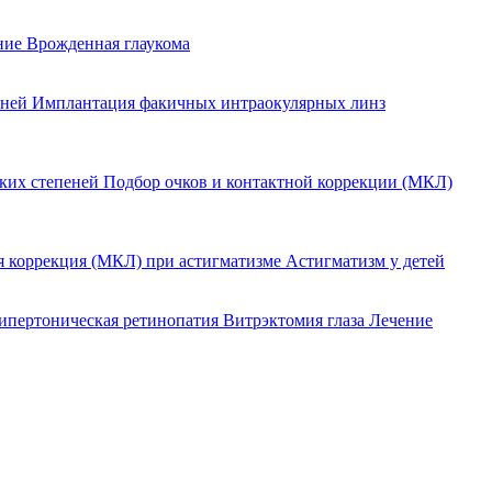
ение
Врожденная глаукома
еней
Имплантация факичных интраокулярных линз
оких степеней
Подбор очков и контактной коррекции (МКЛ)
я коррекция (МКЛ) при астигматизме
Астигматизм у детей
ипертоническая ретинопатия
Витрэктомия глаза
Лечение