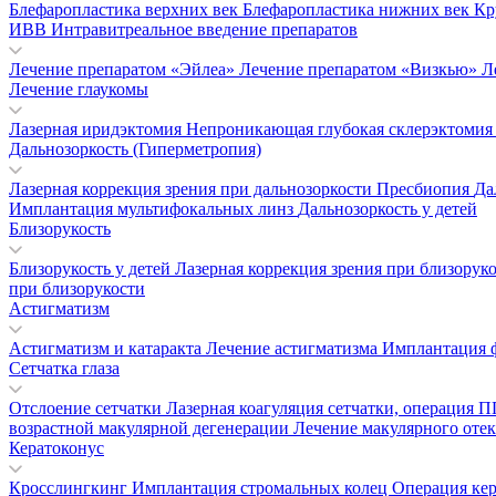
Блефаропластика верхних век
Блефаропластика нижних век
Кр
ИВВ Интравитреальное введение препаратов
Лечение препаратом «Эйлеа»
Лечение препаратом «Визкью»
Л
Лечение глаукомы
Лазерная иридэктомия
Непроникающая глубокая склерэктоми
Дальнозоркость (Гиперметропия)
Лазерная коррекция зрения при дальнозоркости
Пресбиопия
Да
Имплантация мультифокальных линз
Дальнозоркость у детей
Близорукость
Близорукость у детей
Лазерная коррекция зрения при близорук
при близорукости
Астигматизм
Астигматизм и катаракта
Лечение астигматизма
Имплантация 
Сетчатка глаза
Отслоение сетчатки
Лазерная коагуляция сетчатки, операция
возрастной макулярной дегенерации
Лечение макулярного отек
Кератоконус
Кросслингкинг
Имплантация стромальных колец
Операция ке