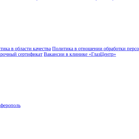
тика в области качества
Политика в отношении обработки перс
рочный сертификат
Вакансии в клинике «ГлазЦентр»
ферополь