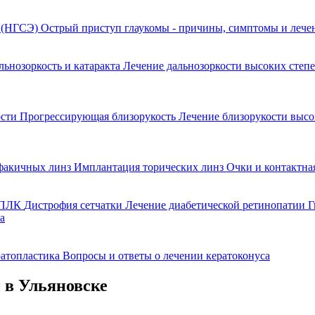
я (НГСЭ)
Острый приступ глаукомы - причины, симптомы и леч
льнозоркость и катаракта
Лечение дальнозоркости высоких степ
ости
Прогрессирующая близорукость
Лечение близорукости выс
факичных линз
Имплантация торических линз
Очки и контактна
 ППЛК
Дистрофия сетчатки
Лечение диабетической ретинопатии
Г
а
ратопластика
Вопросы и ответы о лечении кератоконуса
 в Ульяновске