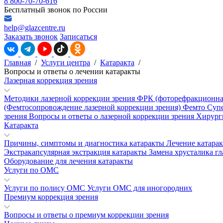
8 800-70-70-616
Бесплатный звонок по России
help@glazcentre.ru
Заказать звонок
Записаться
Главная
/
Услуги центра
/
Катаракта
/
Вопросы и ответы о лечении катаракты
Лазерная коррекция зрения
Методики лазерной коррекции зрения
ФРК (фоторефракционна
(Фемтосопровождение лазерной коррекции зрения)
Фемто Суп
зрения
Вопросы и ответы о лазерной коррекции зрения
Хирург
Катаракта
Причины, симптомы и диагностика катаракты
Лечение катара
Экстракапсулярная экстракция катаракты
Замена хрусталика гл
Оборудование для лечения катаракты
Услуги по ОМС
Услуги по полису ОМС
Услуги ОМС для иногородних
Премиум коррекция зрения
Вопросы и ответы о премиум коррекции зрения