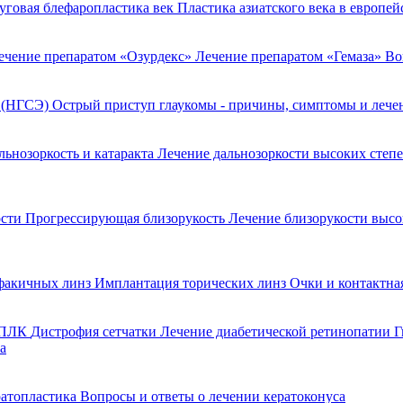
уговая блефаропластика век
Пластика азиатского века в европе
ечение препаратом «Озурдекс»
Лечение препаратом «Гемаза»
Во
я (НГСЭ)
Острый приступ глаукомы - причины, симптомы и леч
льнозоркость и катаракта
Лечение дальнозоркости высоких степ
ости
Прогрессирующая близорукость
Лечение близорукости выс
факичных линз
Имплантация торических линз
Очки и контактна
 ППЛК
Дистрофия сетчатки
Лечение диабетической ретинопатии
Г
а
ратопластика
Вопросы и ответы о лечении кератоконуса