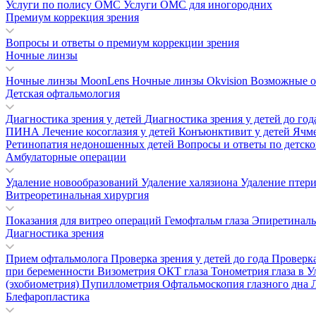
Услуги по полису ОМС
Услуги ОМС для иногородних
Премиум коррекция зрения
Вопросы и ответы о премиум коррекции зрения
Ночные линзы
Ночные линзы MoonLens
Ночные линзы Okvision
Возможные о
Детская офтальмология
Диагностика зрения у детей
Диагностика зрения у детей до го
ПИНА
Лечение косоглазия у детей
Конъюнктивит у детей
Ячм
Ретинопатия недоношенных детей
Вопросы и ответы по детск
Амбулаторные операции
Удаление новообразований
Удаление халязиона
Удаление птер
Витреоретинальная хирургия
Показания для витрео операций
Гемофтальм глаза
Эпиретинал
Диагностика зрения
Прием офтальмолога
Проверка зрения у детей до года
Проверка
при беременности
Визометрия
ОКТ глаза
Тонометрия глаза в 
(эхобиометрия)
Пупиллометрия
Офтальмоскопия глазного дна
Блефаропластика