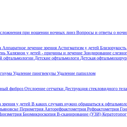
сложнения при ношении ночных линз
Вопросы и ответы о ночн
да
Аппаратное лечение зрения
Астигматизм у детей
Близорукость
ень
Халязион у детей - причины и лечение
Зондирование слезно
ой офтальмологии
Детские офтальмологи
Детская офтальмохирур
игиума
Удаление пингвекулы
Удаление папиллом
ьный фиброз
Отслоение сетчатки
Деструкция стекловидного тел
 зрения у детей
В каких случаях нужно обращаться к офтальмол
Ульяновске
Периметрия
Авторефрактометрия
Рефрактометрия
Го
Линзметрия
Биомикроскопия
В-сканирование (УЗИ)
Кератотопо