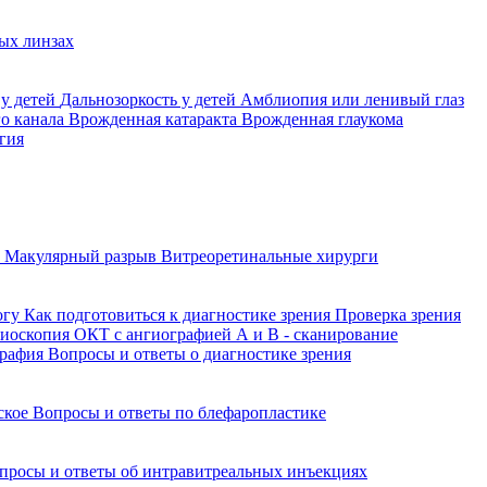
ых линзах
 у детей
Дальнозоркость у детей
Амблиопия или ленивый глаз
го канала
Врожденная катаракта
Врожденная глаукома
гия
а
Макулярный разрыв
Витреоретинальные хирурги
огу
Как подготовиться к диагностике зрения
Проверка зрения
ниоскопия
ОКТ с ангиографией
А и В - сканирование
графия
Вопросы и ответы о диагностике зрения
йское
Вопросы и ответы по блефаропластике
просы и ответы об интравитреальных инъекциях