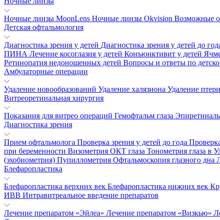
Ночные линзы
Ночные линзы MoonLens
Ночные линзы Okvision
Возможные о
Детская офтальмология
Диагностика зрения у детей
Диагностика зрения у детей до го
ПИНА
Лечение косоглазия у детей
Конъюнктивит у детей
Ячм
Ретинопатия недоношенных детей
Вопросы и ответы по детск
Амбулаторные операции
Удаление новообразований
Удаление халязиона
Удаление птер
Витреоретинальная хирургия
Показания для витрео операций
Гемофтальм глаза
Эпиретинал
Диагностика зрения
Прием офтальмолога
Проверка зрения у детей до года
Проверка
при беременности
Визометрия
ОКТ глаза
Тонометрия глаза в 
(эхобиометрия)
Пупиллометрия
Офтальмоскопия глазного дна
Блефаропластика
Блефаропластика верхних век
Блефаропластика нижних век
Кр
ИВВ Интравитреальное введение препаратов
Лечение препаратом «Эйлеа»
Лечение препаратом «Визкью»
Л