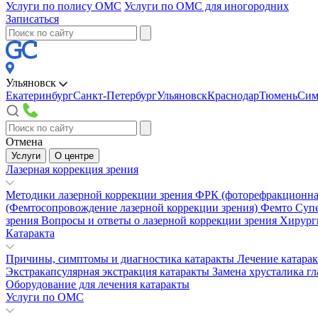
Услуги по полису ОМС
Услуги по ОМС для иногородних
Записаться
Ульяновск
Екатеринбург
Санкт-Петербург
Ульяновск
Краснодар
Тюмень
Сим
Отмена
Услуги
О центре
Лазерная коррекция зрения
Методики лазерной коррекции зрения
ФРК (фоторефракционна
(Фемтосопровождение лазерной коррекции зрения)
Фемто Суп
зрения
Вопросы и ответы о лазерной коррекции зрения
Хирург
Катаракта
Причины, симптомы и диагностика катаракты
Лечение катара
Экстракапсулярная экстракция катаракты
Замена хрусталика гл
Оборудование для лечения катаракты
Услуги по ОМС