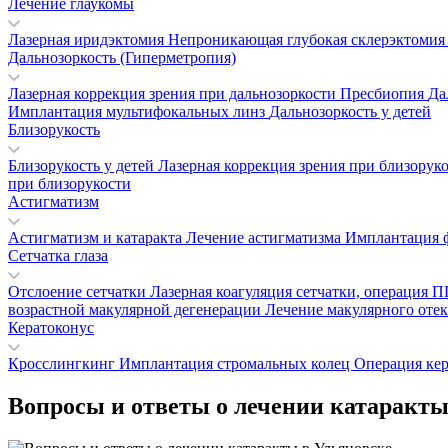
Лечение глаукомы
Лазерная иридэктомия
Непроникающая глубокая склерэктоми
Дальнозоркость (Гиперметропия)
Лазерная коррекция зрения при дальнозоркости
Пресбиопия
Да
Имплантация мультифокальных линз
Дальнозоркость у детей
Близорукость
Близорукость у детей
Лазерная коррекция зрения при близорук
при близорукости
Астигматизм
Астигматизм и катаракта
Лечение астигматизма
Имплантация 
Сетчатка глаза
Отслоение сетчатки
Лазерная коагуляция сетчатки, операция
возрастной макулярной дегенерации
Лечение макулярного отек
Кератоконус
Кросслингкинг
Имплантация стромальных колец
Операция ке
Вопросы и ответы о лечении катаракты