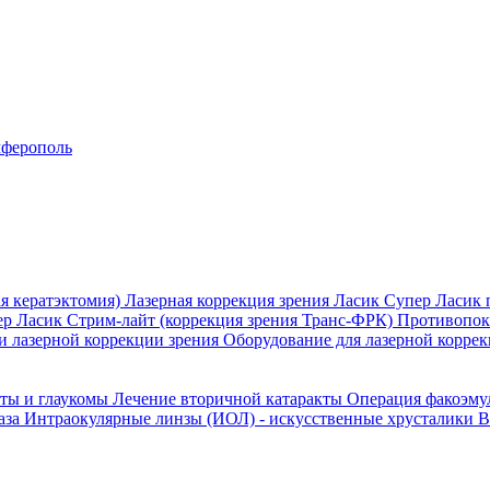
ферополь
я кератэктомия)
Лазерная коррекция зрения Ласик
Супер Ласик 
ер Ласик
Стрим-лайт (коррекция зрения Транс-ФРК)
Противопока
и лазерной коррекции зрения
Оборудование для лазерной коррек
кты и глаукомы
Лечение вторичной катаракты
Операция факоэм
аза
Интраокулярные линзы (ИОЛ) - искусственные хрусталики
В