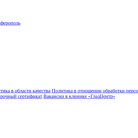
ферополь
тика в области качества
Политика в отношении обработки перс
рочный сертификат
Вакансии в клинике «ГлазЦентр»