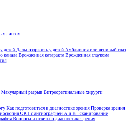
ых линзах
 у детей
Дальнозоркость у детей
Амблиопия или ленивый глаз
го канала
Врожденная катаракта
Врожденная глаукома
гия
а
Макулярный разрыв
Витреоретинальные хирурги
огу
Как подготовиться к диагностике зрения
Проверка зрения
ниоскопия
ОКТ с ангиографией
А и В - сканирование
графия
Вопросы и ответы о диагностике зрения