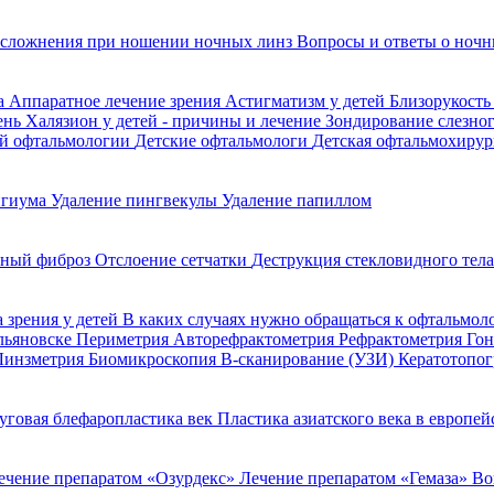
сложнения при ношении ночных линз
Вопросы и ответы о ночн
да
Аппаратное лечение зрения
Астигматизм у детей
Близорукость
ень
Халязион у детей - причины и лечение
Зондирование слезно
ой офтальмологии
Детские офтальмологи
Детская офтальмохирур
игиума
Удаление пингвекулы
Удаление папиллом
ьный фиброз
Отслоение сетчатки
Деструкция стекловидного тел
 зрения у детей
В каких случаях нужно обращаться к офтальмол
Ульяновске
Периметрия
Авторефрактометрия
Рефрактометрия
Го
Линзметрия
Биомикроскопия
В-сканирование (УЗИ)
Кератотопо
уговая блефаропластика век
Пластика азиатского века в европе
ечение препаратом «Озурдекс»
Лечение препаратом «Гемаза»
Во