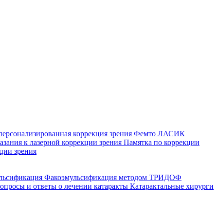
персонализированная коррекция зрения
Фемто ЛАСИК
зания к лазерной коррекции зрения
Памятка по коррекции
ции зрения
ульсификация
Факоэмульсификация методом ТРИДОФ
опросы и ответы о лечении катаракты
Катарактальные хирурги