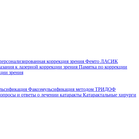
персонализированная коррекция зрения
Фемто ЛАСИК
зания к лазерной коррекции зрения
Памятка по коррекции
ции зрения
ульсификация
Факоэмульсификация методом ТРИДОФ
опросы и ответы о лечении катаракты
Катарактальные хирурги