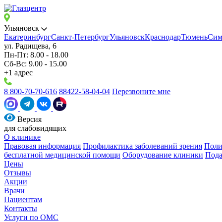
Ульяновск
Екатеринбург
Санкт-Петербург
Ульяновск
Краснодар
Тюмень
Сим
ул. Радищева, 6
Пн-Пт: 8.00 - 18.00
Сб-Вс: 9.00 - 15.00
+1 адрес
8 800-70-70-616
88422-58-04-04
Перезвоните мне
Версия
для слабовидящих
О клинике
Правовая информация
Профилактика заболеваний зрения
Поли
бесплатной медицинской помощи
Оборудование клиники
Пода
Цены
Отзывы
Акции
Врачи
Пациентам
Контакты
Услуги по ОМС