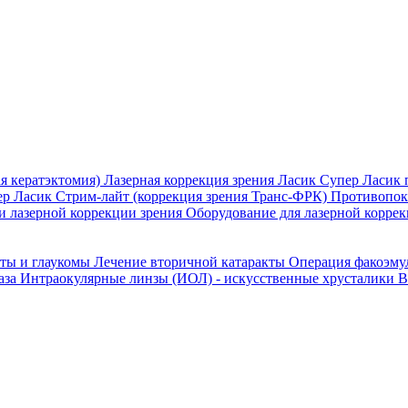
я кератэктомия)
Лазерная коррекция зрения Ласик
Супер Ласик 
ер Ласик
Стрим-лайт (коррекция зрения Транс-ФРК)
Противопока
и лазерной коррекции зрения
Оборудование для лазерной коррек
кты и глаукомы
Лечение вторичной катаракты
Операция факоэм
аза
Интраокулярные линзы (ИОЛ) - искусственные хрусталики
В